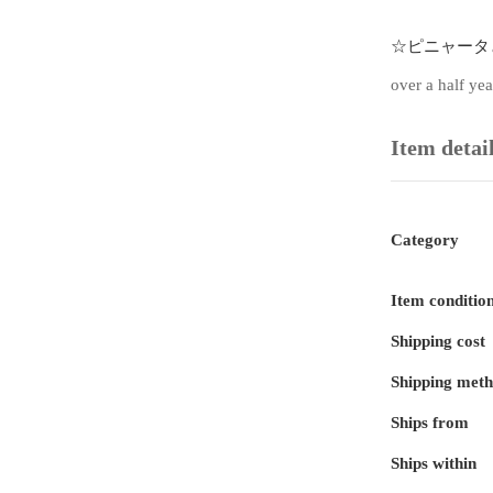
☆ピニャータ
ピニャータと
over a half ye
ようなものです
Item detai
1人ずつ順番
というとても
（お菓子は割
Category
小さいお子様
こちらは割れ
Item conditio
割れない場合
Shipping cost
Shipping met
※棒、お菓子
Ships from
サイズ

縦　約30セン
Ships within
横　約30セン