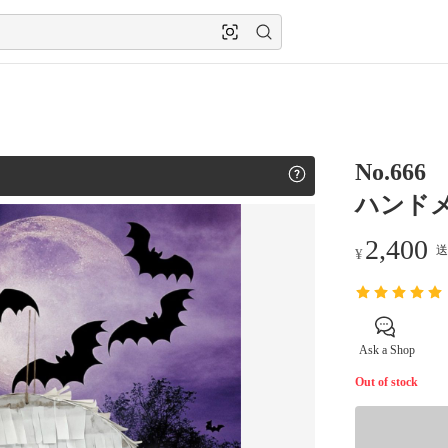
No.6
ハンド
2,400
送
¥
Ask a Shop
Out of stock