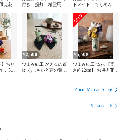
お供え花
付き 提灯 精霊馬
ドメイド ちりめん細
 枯れな
新盆 インテリア 和
工 お盆飾り 5点セット
不要
雑貨 ちりめん つま
精霊馬 精霊牛 ほおず
み細工 帰省 ペット供
き 蓮
養
2,500
5,500
¥
¥
ド】ちり
つまみ細工 かえるの置
つまみ細工 仏花 【高
飾り 5点
物 あじさいと蓮の葉
さ約22cm】 お供え花
 精霊牛
カエルのインテリア
ちりめん 供花 枯れな
梅雨
いお花
About Mercari Shops
Shop details
p