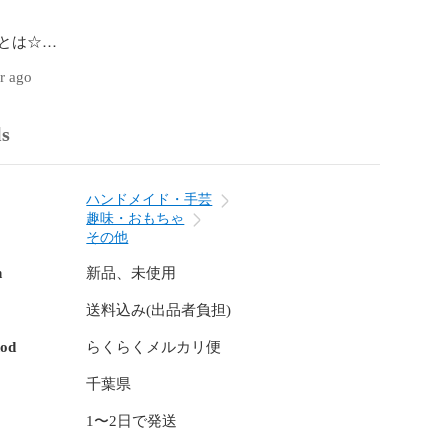
とは☆

は、メキシコなどでお祝いなどの時に使われるくす玉の
ar ago
。

ls
に棒で叩いて、割れるとお菓子が落ちてきて、それを拾う
楽しい遊びです。

れにくいものをお勧めします。）

ハンドメイド・手芸
趣味・おもちゃ
から大人まで楽しめます。

その他
やすいように少し工夫をしておりますが、

n
新品、未使用
は切り込みを入れてください。

送料込み(出品者負担)
hod
らくらくメルカリ便
はついていません。

千葉県
チ

1〜2日で発送
チ
