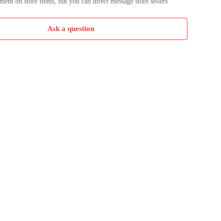
nt on store items, but you can direct message store sellers
Ask a question