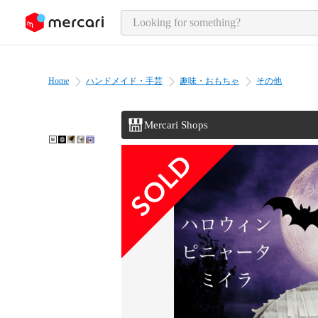
o page content
Home
ハンドメイド・手芸
趣味・おもちゃ
その他
Mercari Shops