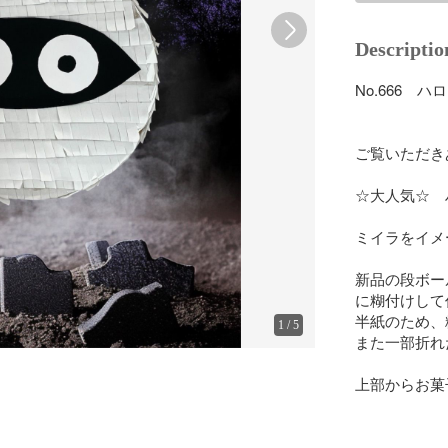
Descriptio
No.666　
ご覧いただき
☆大人気☆　
ミイラをイメ
新品の段ボー
に糊付けして
半紙のため、
1
/
5
また一部折れ
上部からお菓