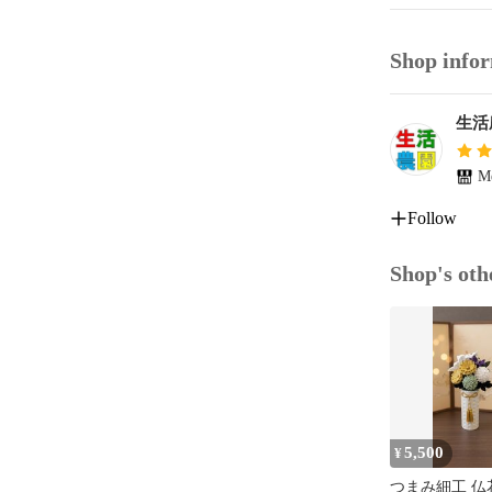
幅　約10セン
Shop info
※潰れないよ
生活農
#ピニャータ

#ハロウィン

#リメンバーミ
Me
#ミイラ

Follow
#メキシコ

#ハンドメイド
#パーティ

Shop's oth
5,500
¥
つまみ細工 仏