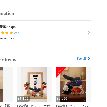
チ

rmation
うに梱包して発送致します。

園Shops
262
ー

rcari Shops


See all
er items
6,150
3,300
¥
¥
花 【高
お盆飾りセット 土台
お盆飾りセット ハン