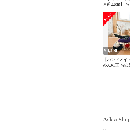
さ約22cm】 
ちりめん 供花
いお花 水やり
3,300
¥
【ハンドメイ
めん細工 お盆
セット 精霊馬
ほおずき 蓮
Ask a Sho