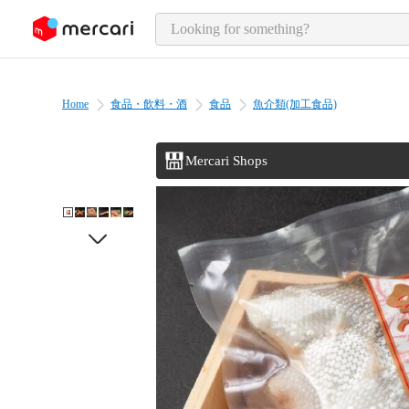
o page content
Home
食品・飲料・酒
食品
魚介類(加工食品)
Mercari Shops