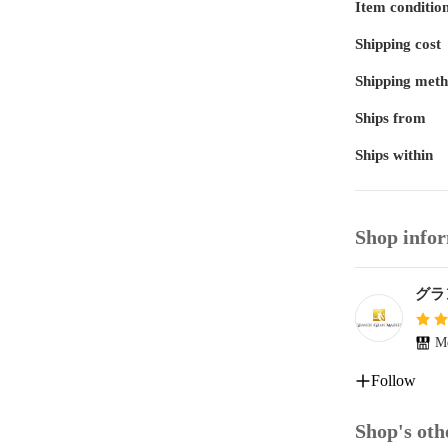
ーーーーーー
Item conditio
※熨斗(御礼
Shipping cost
考欄へご希望
Shipping met
Ships from
Ships within
Shop info
Me
Follow
Shop's oth