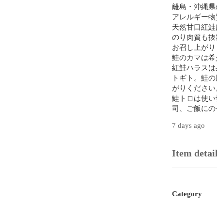
離島・沖縄県
アレルギー物
天然甘口紅鮭
のり肉質も抜
お召し上がり
鮭のカマは希
紅鮭ハラスは
トギト。鮭の
がりください。
鮭トロは使い
司、ご飯にの
い。

7 days ago
厚みがあり、
おにぎりやご
百貨店食品売
Item detai
＃北海道＃鮭
＃サーモン丼
#おにぎり具
#べにしゃけ#
Category
いいね＆フォ