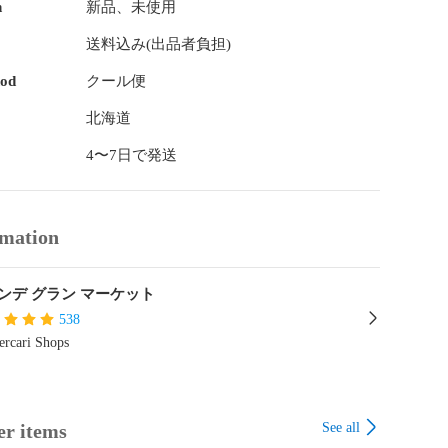
ーーーーーーーーーーーー

n
新品、未使用
・内祝・御中元・御歳暮)が必要な場合は、ご購入の際に 備
送料込み(出品者負担)
内容をご記載ください。

hod
クール便
北海道
4〜7日で発送
rmation
グランデ グラン マーケット
538
rcari Shops
See all
er items