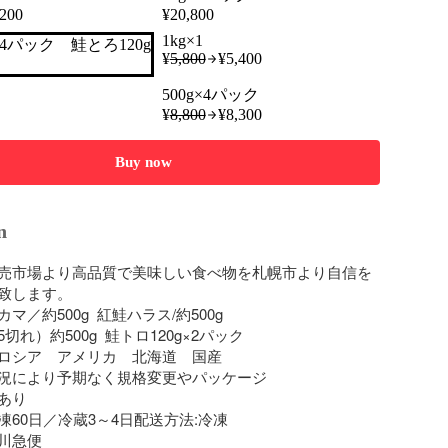
,200
¥
20,800
1kg×1
×4パック 鮭とろ120g
¥
5,800
¥
5,400
500g×4パック
¥
8,800
¥
8,300
Buy now
n
売市場より高品質で美味しい食べ物を札幌市より自信を
致します。

／約500g  紅鮭ハラス/約500g 

れ）約500g  鮭トロ120g×2パック

ロシア　アメリカ　北海道　国産

況により予期なく規格変更やパッケージ

り

60日／冷蔵3～4日配送方法:冷凍

                    
