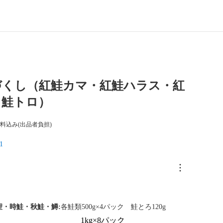
づくし（紅鮭カマ・紅鮭ハラス・紅
・鮭トロ）
料込み(出品者負担)
1
聖・時鮭・秋鮭・鱒:
各鮭類500g×4パック 鮭とろ120g
1kg×8パック