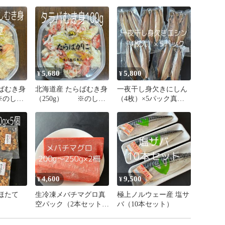
5,680
5,800
¥
¥
北海道産 たらばむき身
一夜干し身欠きにしん
※のし対
（250g） ※のし対
（4枚）×5パック真空
応可
パック
4,600
9,500
¥
¥
生冷凍メバチマグロ真
極上ノルウェー産 塩サ
空パック（2本セット）
バ（10本セット）
（400g～450g）（1本
200g前後×2本）