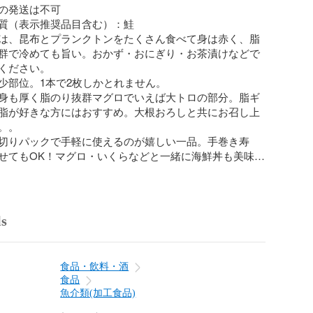
の発送は不可

質（表示推奨品目含む）：鮭

は、昆布とプランクトンをたくさん食べて身は赤く、脂
群で冷めても旨い。おかず・おにぎり・お茶漬けなどで
ください。

少部位。1本で2枚しかとれません。

身も厚く脂のり抜群マグロでいえば大トロの部分。脂ギ
脂が好きな方にはおすすめ。大根おろしと共にお召し上
。

切りパックで手軽に使えるのが嬉しい一品。手巻き寿
せてもOK！マグロ・いくらなどと一緒に海鮮丼も美味し
甘口で美味しい。

飯のお供にいかがでしょうか。

り場でも人気商品です。

ls
＃紅鮭＃ハラス＃カマ＃切り身＃紅鮭切り身＃サーモン
＃鮭トロ＃極上＃贈り物におすすめ#鮭づくし#おにぎり
材#お取り寄せグルメ#おうちごはん#弁当おかず

食品・飲料・酒
お弁当#おかず#ごはんにあう#鮭づくし#鮭好き

食品
魚介類(加工食品)
ロー宜しくお願いします。
