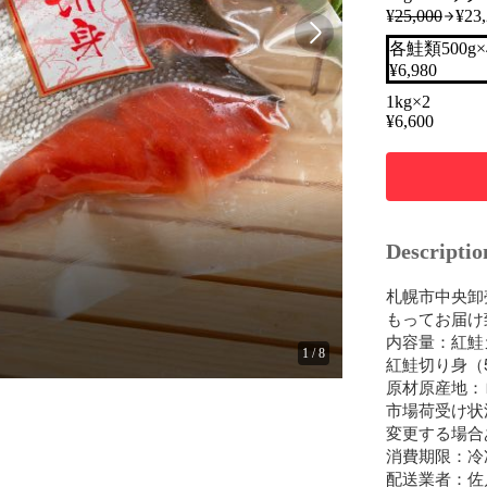
¥
25,000
¥
23
各鮭類500g
¥
6,980
1kg×2
¥
6,600
Descriptio
札幌市中央卸
もってお届け
内容量：紅鮭カマ
1
/
8
紅鮭切り身（5切
原材原産地：
市場荷受け状
変更する場合あ
消費期限：冷凍
配送業者：佐川急便    