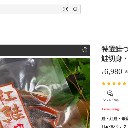
特選鮭
鮭切身
6,980
送
¥
Ask a Shop
1 remaining
鮭・紅鮭・銀
1kg×8パック