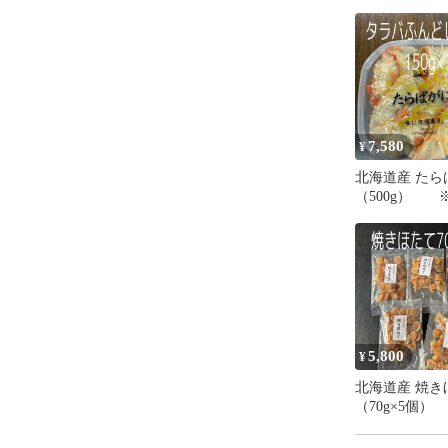
7,580
¥
北海道産 たらばむき身
（500g） 
応可
5,800
¥
北海道産 焼きほたて
（70g×5個）