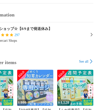
 チャート

４歳 ５歳

 準備

rmation
 こども園

 小学生 園児

ショップ☆【8/9まで発送休み】
育グッズ クイズカード

活カード 気持ちカード

297
ションカード

rcari Shops
玩具 学習支援教材

支援 児童発達支援

後デイサービス 放デイ

多動

See all
er items
症 発達障害 自閉症

SD ADHD
800
1,520
¥
¥