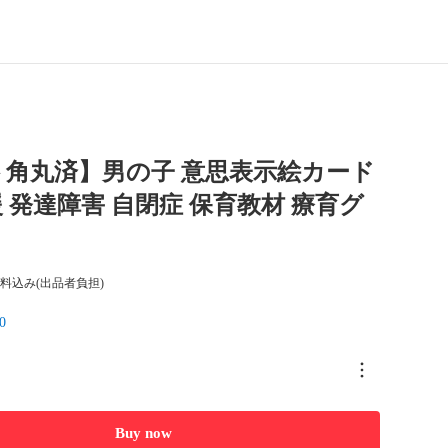
ト角丸済】男の子 意思表示絵カード
 発達障害 自閉症 保育教材 療育グ
料込み(出品者負担)
0
Buy now