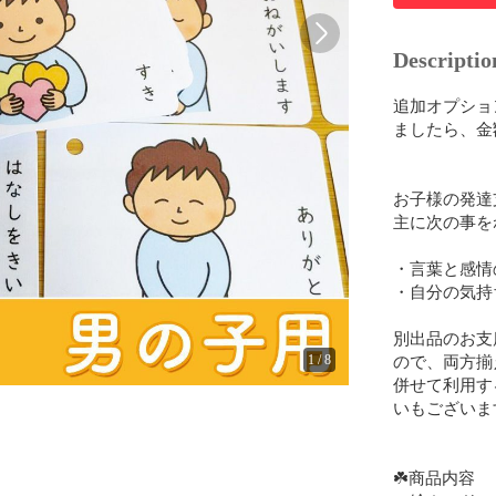
Descriptio
追加オプショ
ましたら、金
お子様の発達
主に次の事を
・言葉と感情
・自分の気持
別出品のお支
ので、両方揃
1
/
8
併せて利用す
いもございます
☘️商品内容
