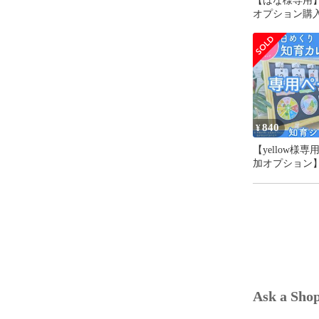
【はな様専用
オプション購
らいごとシー
まる時計、日
シート 人物
習い事シート
ットタック
MDFホワイト
グネットフレ
レンジ）週間予
840
¥
の子用 お支度
スケジュール表
【yellow様
ド 視覚支
加オプション
プル】前向き
カレンダー 知
覚支援 保育教
2026
Ask a Sho