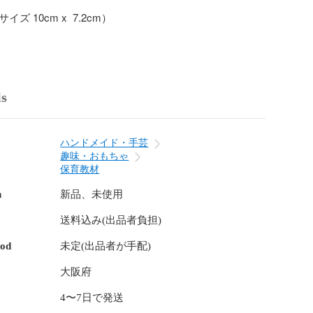
ズ 10cm x  7.2cm）

＆角丸加工済

枚（Ａ４）　＋400

ls
ット +800

ー、イエロー

2ｘ横35cm

ハンドメイド・手芸
らないので、はしを丸め曲げての梱包となります、ご了
趣味・おもちゃ


保育教材
n
新品、未使用
送料込み(出品者負担)
スマホなど画面で見る色は、印刷物にすると必ず変わっ
のでご了承ください

hod
未定(出品者が手配)
加工では、小さいホコリ等が混入する場合がございます

加工のシート、カードの角等で、怪我をする恐れがあり
大阪府
気をつけ下さい

4〜7日で発送

