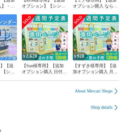
】【追加
【RIM様専用】【追加
【ミナ様専用】【追加
入】・な
オプション】【シンプ
オプション購入 ならい
ト、はな
ル】前向き日めくりカ
ごと、日付、タックピ
付、空白
レンダー 知育版 視覚
ース、オレンジフレー
・天気・
支援 保育教材 療育
ム】週間予定表 男の子
 マグネ
2026
用 お支度ボード スケ
ピース
ジュール表 絵カード
ボード マ
100枚分 視覚支援 保育
ーム（オ
教材 幼稚園 保育園 知
定表 女
育玩具 療育グッズ
2,620
920
¥
¥
ボード
 絵カー
専用】【追
【Sun様専用】【追加
【すずき様専用】【追
】【シン
オプション購入 日付、
加オプション購入 月曜
日めくり
レッドフレーム、アウ
シンプル、日付シー
育版 視
トレットホワイトボー
ト、シーグリーンフレ
材 療育
ド】週間予定表 男の子
ーム】週間予定表 男の
About Mercari Shops
用 お支度ボード スケ
子用 お支度ボード ス
ジュール表 絵カード
ケジュール表 絵カード
Shop details
100枚分 視覚支援 保育
100枚分 視覚支援 保育
教材 幼稚園 保育園 知
教材 幼稚園 保育園 知
育玩具 療育グッズ
育玩具 療育グッズ
p