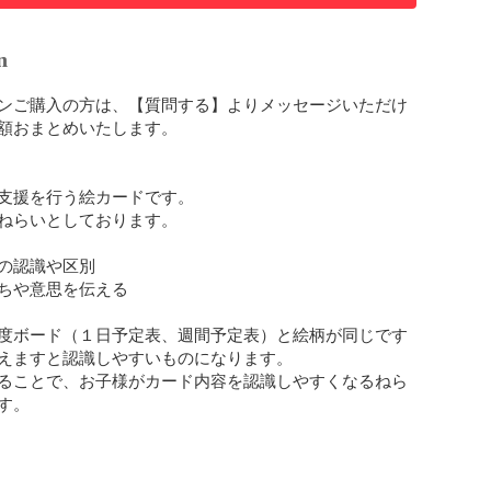
n
ンご購入の方は、【質問する】よりメッセージいただけ
額おまとめいたします。

支援を行う絵カードです。

ねらいとしております。

の認識や区別

ちや意思を伝える

度ボード（１日予定表、週間予定表）と絵柄が同じです
えますと認識しやすいものになります。

ることで、お子様がカード内容を認識しやすくなるねら
。
