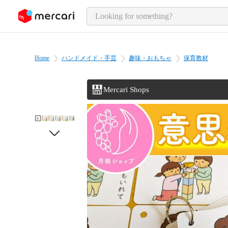
o page content
Home
ハンドメイド・手芸
趣味・おもちゃ
保育教材
Mercari Shops