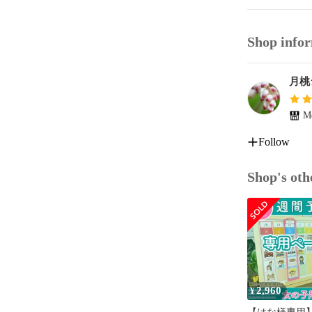
段取り 見通し
未就学児 ３歳 
入学 入園 就学
Shop info
幼稚園 保育園
新学期 小学校
月桃
カード教材 療
知育カード 生
コミュニケー
Me
幼児教育 知育
Follow
視覚支援 特別
リハビリ 放課
こだわり 癇癪 
Shop's oth
ダウン症 失語
アスペルガー A
2,960
¥