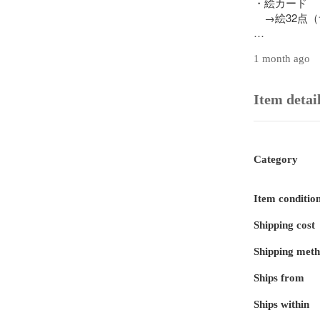
・絵カード

　→絵32点（サイ
シートカット
1 month ago
⭐️指差し用 １
Item detai
⭐️ウォールポケ
　→ 色：ブル
　→ サイズ縦4
　※箱に収ま
Category
承くださいませ
❗️ 注意事項

Item conditio
Shipping cost
・モニター、
てしまいます
Shipping met
・ラミネート
・ラミネート
Ships from
ますので、お
Ships within
#ハンドメイド