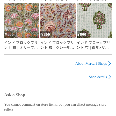
ワイト メダリオン花
コイズグリーン花と
ノワズリ風 花柄 コッ
柄 コットン生地
唐草模様 コットン生
トン生地 110cm幅
110cm幅 50cm単位販
地 110cm幅 50cm単位
50cm単位販売
売
販売
800
800
800
¥
¥
¥
インド ブロックプリ
インド ブロックプリ
インド ブロックプリ
ント 布｜オリーブ地
ント 布｜グレー地×
ント 布｜白地×ザク
×華やかボタニカル花
ボタニカル花柄 コッ
ロの木模様 コットン
柄 コットン生地
トン生地 110cm幅
生地 110cm幅 50cm単
110cm幅 50cm単位販
50cm単位販売
位販売
About Mercari Shops
売
Shop details
Ask a Shop
You cannot comment on store items, but you can direct message store
sellers