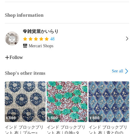
Shop information
🦚雑貨屋かいらり
48
Mercari Shops
Follow
See all
Shop's other items
800
800
800
¥
¥
¥
インド ブロックプリ
インド ブロックプリ
インド ブロックプリ
ント 布｜ブルー×ホ
ント 布｜白地×ター
ント 布｜青と白のシ