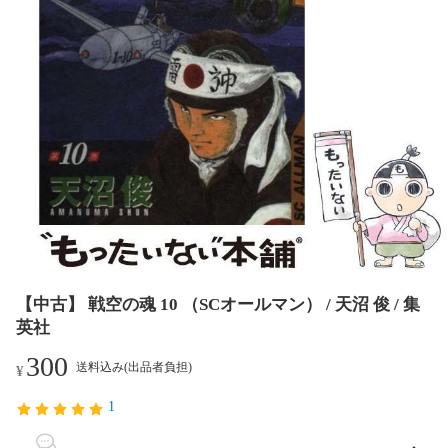
【中古】 戦空の魂 10 （SCオールマン） / 天沼 俊 / 集
英社
300
送料込み(出品者負担)
¥
1