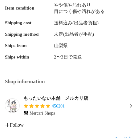
やや傷や汚れあり
Item condition
目につく傷や汚れがある
■クリーニング済み。

Shipping cost
送料込み(出品者負担)
■商品の状態など、商品画像と実際の商品とは異なる場合がご
ざいます。

Shipping method
未定(出品者が手配)
また商品画像に「帯」が付いているものがありますが、中古
品のため、実際の商品には付いていない場合がございます。

Ships from
山梨県
■商品状態の表記につきまして

Ships within
2〜3日で発送
・非常に良い：

　　使用されてはいますが、

　　非常にきれいな状態です。

Shop information
　　書き込みや線引きはありません。

・良い：

　　比較的綺麗な状態の商品です。

もったいない本舗 メルカリ店
　　ページやカバーに欠品はありません。

456201
　　文章を読むのに支障はありません。

Mercari Shops
・可：

　　文章が問題なく読める状態の商品です。

Follow
　　マーカーやペンで書込があることがあります。

　　商品の痛みがあったり、付属品がついていない場合があ