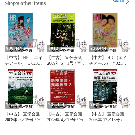
See all
Shop's other items
ります。

#もったいない本舗
30,444
812
30,444
¥
¥
¥
【中古】 HR （エイ
【中古】 宣伝会議
【中古】 HR （エイ
チアール） ＃020
2009年 6／1号 / 宣伝
チアール） ＃021
2013年 07月号 雑誌 /
会議 /
2013年 09月号 雑誌 /
グラフィティマガジ
グラフィティマガジ
ンズ / グラフィティ
ンズ / グラフィティ
マガジンズ
マガジンズ
1,276
30,444
671
¥
¥
¥
【中古】 宣伝会議
【中古】 宣伝会議
【中古】 宣伝会議
2008年 9／15号 / 宣伝
2008年 4／15号 / 宣伝
2008年 12／15号 / 宣
会議 /
会議 /
伝会議 /