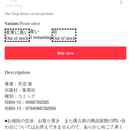
Ask a Shop
This Shop doesn’t accept questions.
Variant
:
Please select
良い
非常に良い
可
3 remaining
Out of stock
Out of stock
Buy now
Description
著者：天沼 俊

出版社：集英社

種別：コミック

ISBN-10：4088782585

ISBN-13：9784088782584

■お値段の交渉、お取り置き、また購入前の商品状態の問い合
わせについてはお答えできませんので、あらかじめご了承く