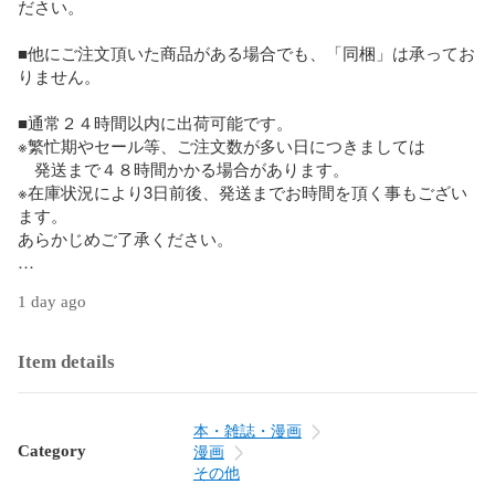
ださい。

■他にご注文頂いた商品がある場合でも、「同梱」は承ってお
りません。

■通常２４時間以内に出荷可能です。

※繁忙期やセール等、ご注文数が多い日につきましては

　発送まで４８時間かかる場合があります。

※在庫状況により3日前後、発送までお時間を頂く事もござい
ます。

あらかじめご了承ください。 

■日本郵便ゆうメールにて出荷いたします。

1 day ago
※商品のサイズなどによっては、日本郵便ゆうパック、ヤマト
運輸宅急便での出荷となります。

Item details
■ただいま、オリジナルカレンダーをプレゼントしておりま
す。

本・雑誌・漫画
■中古品ではございますが、良好なコンディションです。

Category
漫画
その他
■万が一品質に不備が有った場合は、返金対応。
