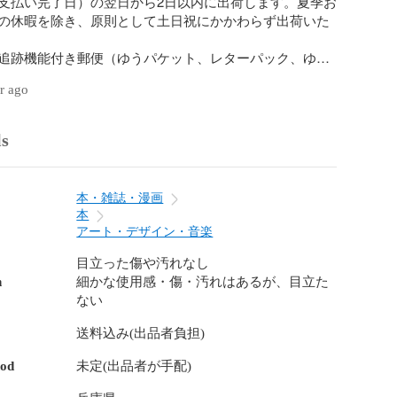
支払い完了日）の翌日から2日以内に出荷します。夏季お
の休暇を除き、原則として土日祝にかかわらず出荷いた
追跡機能付き郵便（ゆうパケット、レターパック、ゆう
用し、発送後は追跡番号をお知らせします。

ar ago
ズや個数に応じて最適な発送方法を決定しますので、発
定はお受けできません。

トおよびレターパックライトはポスト投函、レターパッ
ls
うパックは対面でのお受け取りとなります。

法も土日祝にかかわらずお受け取りいただけます。

本・雑誌・漫画
】

本
中身が透けない防水仕様の宅配ビニール袋を使用してい
アート・デザイン・音楽
できるだけ簡素にし廃棄時にかさばらないよう配慮して
目立った傷や汚れなし
n
細かな使用感・傷・汚れはあるが、目立た
ない
】

送料込み(出品者負担)
著しく異なる点や異なる商品が届いた場合には、着払い
承ります。返品、返金手続きの詳細をお伝えしますの
hod
未定(出品者が手配)
引メッセージよりご連絡ください。
