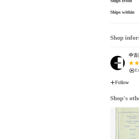
Ships from
#楽譜
Ships within
Shop info
中古
Ex
Follow
Shop's oth