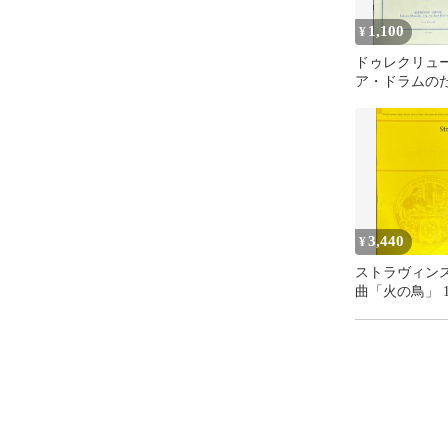
1,100
¥
ドゥレクリュー
ア・ドラムのた
の練習曲 ルデ
（スネアドラ
3,440
¥
ストラヴィンス
曲「火の鳥」 1
ショット （ス
コア/ポケット