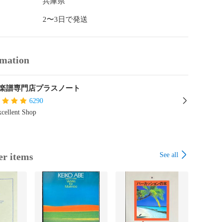
兵庫県
2〜3日で発送
rmation
楽譜専門店プラスノート
6290
cellent Shop
See all
er items