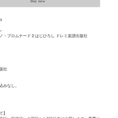
Buy now
n


・プロムナード 2 はじひろし ドレミ楽譜出版社

社

込みなし。

】
