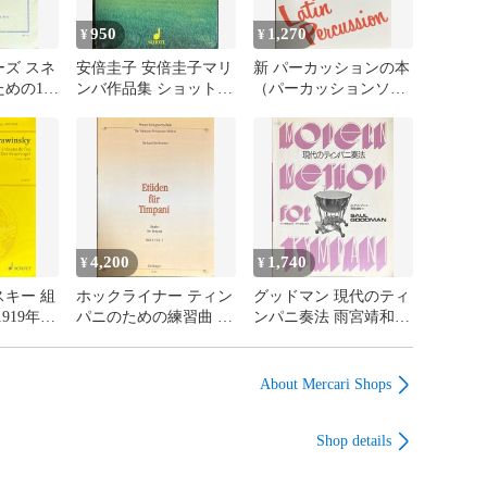
950
1,270
¥
¥
ズ スネ
安倍圭子 安倍圭子マリ
新 パーカッションの本
めの12
ンバ作品集 ショット
（パーカッションソ
ュック
（マリンバソロ）
ロ）
ムソロ）
4,200
1,740
¥
¥
キー 組
ホックライナー ティン
グッドマン 現代のティ
919年版
パニのための練習曲 第
ンパニ奏法 雨宮靖和訳
タディス
2巻 (ティンパニソロ)
東亜音楽社 （ティンパ
スコア）
輸入楽譜 Hochrainer Et?
ニソロ）
den f?r Timpani 洋書
About Mercari Shops
Shop details