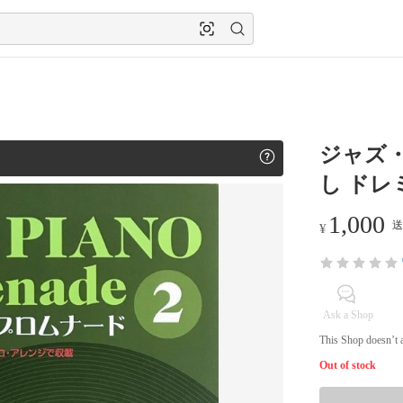
ジャズ・
し ドレ
1,000
送
¥
Ask a Shop
This Shop doesn’t a
Out of stock