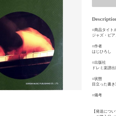
Descriptio
○商品タイトル
ジャズ・ピアノ
○作者

はじひろし

○出版社

ドレミ楽譜出版
○状態

目立った書き
○備考

【発送について