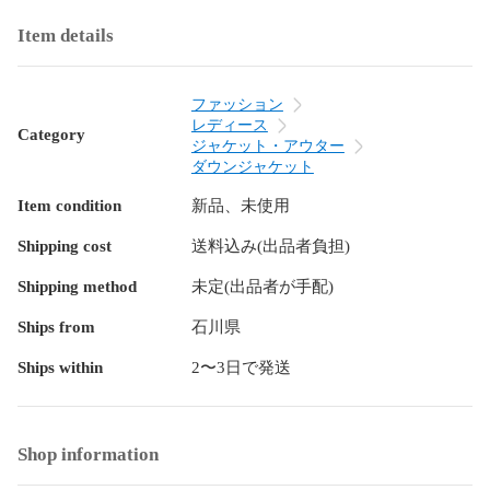
表地・裏地：ナイロン100％

Item details
中わた：ダウン（軽量で保温性に優れ ふんわりとした着心
地） 

ファッション
着用シーズン・着用感

レディース
Category
ジャケット・アウター
秋～真冬～春先までロングシーズン活躍

ダウンジャケット
軽量で動きやすく、日常使い・旅行・通勤にも最適

Item condition
新品、未使用
ノーカラーでマフラーやフーディーとの重ね着がしやすい 

Shipping cost
送料込み(出品者負担)
ご注意いただきたい事

Shipping method
未定(出品者が手配)
モニター環境により色味が異なる場合があります。

ダウンの特性上、着用・保管時に片寄りが生じた場合は軽く
Ships from
石川県
ほぐして均してください。

Ships within
2〜3日で発送
雨や雪に濡れた場合は速やかに乾いた布で水気を取り、陰干
ししてください。 

こんな時・こんなシーンにおすすめ

Shop information
旅行 お出かけ 普段使い 通勤 通学 ウォーキング ちょっとした