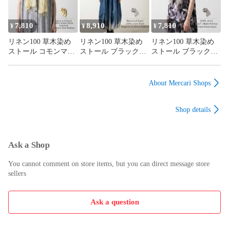
L

7,810
8,910
7,810
肩幅

¥
¥
¥
41

リネン100 草木染め
リネン100 草木染め
リネン100 草木染め
ストール コモンマロ
ストール ブラックマ
ストール ブラックマ
裄丈

ー手染め ヨーロッパ
ロー手染め ヨーロッ
ロー手染め ヨーロッ
--

リネン イエロー レデ
パリネン グレージュ
パリネン チャコール
ィース 春夏 日本製 S
レディース 春夏 日本
レディース 春夏 日本
About Mercari Shops
身幅

製 L
製 S
52

Shop details
袖丈

61

Ask a Shop
着丈

You cannot comment on store items, but you can direct message store
69

sellers
袖幅

19

Ask a question
表記サイズ
