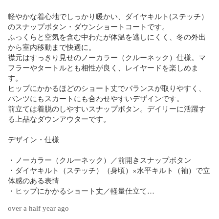
軽やかな着心地でしっかり暖かい、ダイヤキルト(ステッチ）
のスナップボタン・ダウンショートコートです。

ふっくらと空気を含む中わたが体温を逃しにくく、冬の外出
から室内移動まで快適に。

襟元はすっきり見せのノーカラー（クルーネック）仕様。マ
フラーやタートルとも相性が良く、レイヤードを楽しめま
す。

ヒップにかかるほどのショート丈でバランスが取りやすく、
パンツにもスカートにも合わせやすいデザインです。

前立ては着脱のしやすいスナップボタン。デイリーに活躍す
る上品なダウンアウターです。 

デザイン・仕様

・ノーカラー（クルーネック）／前開きスナップボタン

・ダイヤキルト（ステッチ）（身頃）×水平キルト（袖）で立
体感のある表情

・ヒップにかかるショート丈／軽量仕立て

over a half year ago
素材
