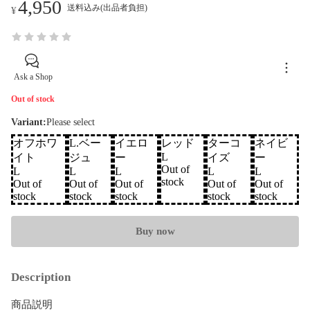
4,950
送料込み(出品者負担)
¥
Ask a Shop
Out of stock
Variant
:
Please select
オフホワ
L.ベー
イエロ
レッド
ターコ
ネイビ
L
イト
ジュ
ー
イズ
ー
Out of
L
L
L
L
L
stock
Out of
Out of
Out of
Out of
Out of
stock
stock
stock
stock
stock
Buy now
Description
商品説明
