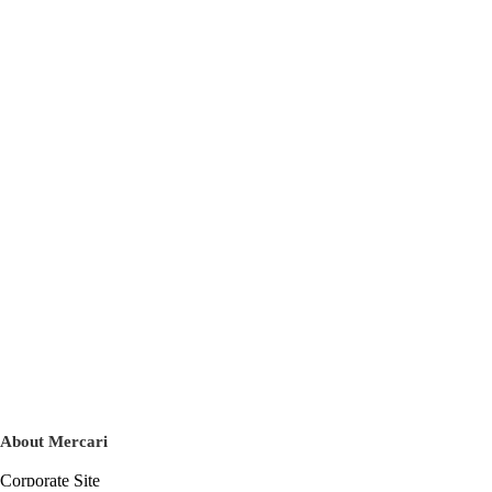
L

表記ヌードサイズ

バスト86～94ｃｍ

身長154～162ｃｍ

素材

表地 ナイロン100％

裏地 ナイロン100％

詰物 ダウン80％・フェザー20％

お洗濯について

手洗い不可

洗濯絵表示

原産国

中国製

※平置きメジャー採寸のため、若干の誤差が生じる場合がござ
About Mercari
います。予めご了承くださいませ。

Corporate Site