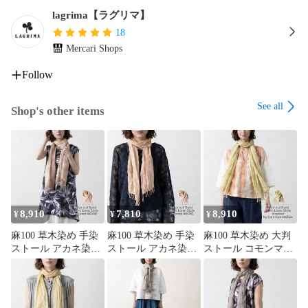
羽織り 

lagrima【ラグリマ】
18
贈り物として

Mercari Shops
クリスマスプレゼント 誕生日プレゼント 敬老の日 ギフト 母
Follow
の日 記念日 冬ギフト ラッピング 

See all
Shop's other items
寒さ対策として

防寒対策 あったか 軽量アウター 高保温 ダウンコート 

関連キーワード

ダウンコート ダウンショートコート キルティング ノーカラ
ー スナップボタン レディース アウター

8,910
7,810
8,910
¥
¥
¥
軽い 暖かい 保温 防寒 秋冬 春先 通勤 旅行 きれいめ 大人カジ
麻100 草木染め 手染
麻100 草木染め 手染
麻100 草木染め 大判
ュアル 体型カバー 40代 50代 60代 ギフト プレゼント 

ストール アカネ染め
ストール アカネ染め
ストール コモンマロ
ヨーロッパリネン ピ
ヨーロッパリネン ピ
ー ヨーロッパリネン
【Spec】

ンク レディース 春夏
ンク レディース 春夏
イエロー レディース
日本製 L
日本製 S
ショール 日本製 L
サイズ（cm）
