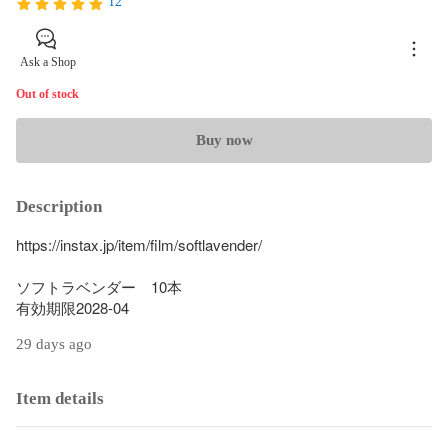
12
Ask a Shop
Out of stock
Buy now
Description
https://instax.jp/item/film/softlavender/

ソフトラベンダー　10本

有効期限2028-04
29 days ago
Item details