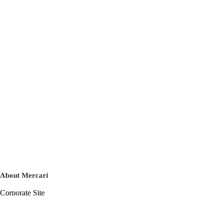
About Mercari
Corporate Site
Mercari Careers
Latest News
Official Blog