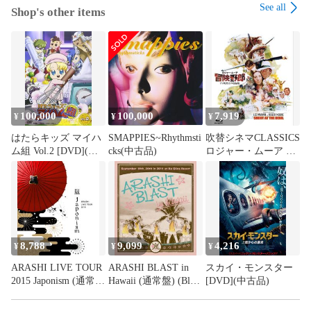
See all
Shop's other items
100,000
100,000
7,919
¥
¥
¥
はたらキッズ マイハ
SMAPPIES~Rhythmsti
吹替シネマCLASSICS
ム組 Vol.2 [DVD](中
cks(中古品)
ロジャー・ムーア 冒
古品)
険野郎 -ＴＶ吹替音声
収録版- [Blu(中古品)
8,788
9,099
4,216
¥
¥
¥
ARASHI LIVE TOUR
ARASHI BLAST in
スカイ・モンスター
2015 Japonism (通常
Hawaii (通常盤) (Blu-
[DVD](中古品)
盤) (Blu-ray)(中古品)
ray)(中古品)