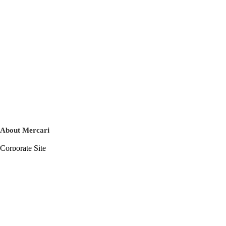
About Mercari
Corporate Site
Mercari Careers
Latest News
Official Blog
Press Kit
Mercari US
m department
Help