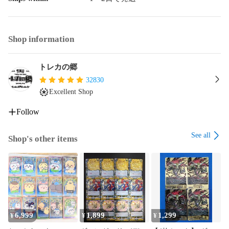
Shop information
トレカの郷
32830
Excellent Shop
Follow
See all
Shop's other items
6,999
1,899
1,299
¥
¥
¥