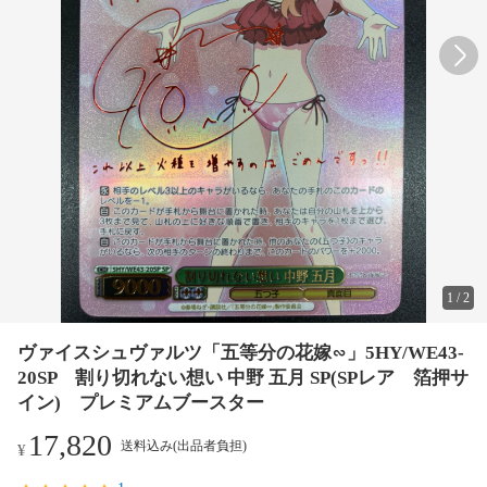
1
/
2
ヴァイスシュヴァルツ「五等分の花嫁∽」5HY/WE43-
20SP 割り切れない想い 中野 五月 SP(SPレア 箔押サ
イン) プレミアムブースター
17,820
送料込み(出品者負担)
¥