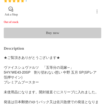
1
Ask a Shop
Out of stock
Buy now
Description
★ご覧頂きありがとうございます★

ヴァイスシュヴァルツ　「五等分の花嫁∽」

5HY/WE43-20SP　割り切れない想い 中野 五月 SP(SPレア　
箔押サイン)　

プレミアムブースター

未使用品になります。開封後直ぐにスリーブに入れました。

発送は日本郵便のゆうパック又は佐川急便での発送となりま