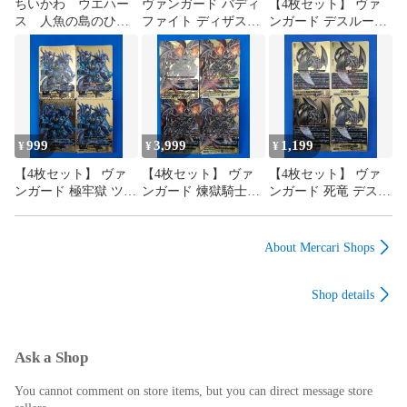
ちいかわ ウエハー
ヴァンガード バディ
【4枚セット】 ヴァ
ス 人魚の島のひみ
ファイト ディザスタ
ンガード デスルーラ
つ フルコンセッ
ーフォース ジェネリ
ー ガロウズ (箔押し)
ト 全22種
ック 汎用レアトリガ
BR DZ-TB03/BR13
ー3種12枚セット
999
3,999
1,199
¥
¥
¥
【4枚セット】 ヴァ
【4枚セット】 ヴァ
【4枚セット】 ヴァ
ンガード 極牢獄 ツー
ンガード 煉獄騎士団
ンガード 死竜 デスゲ
ヴィンガー (箔押し)
団長 ディミオスソー
イズ・ドラゴン (箔押
BR DZ-TB03/BR12
ド・ドラゴン (箔押
し) BR DZ-
し) BR DZ-TB03/BR11
TB03/BR10
About Mercari Shops
Shop details
Ask a Shop
You cannot comment on store items, but you can direct message store