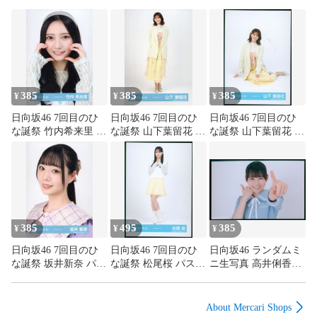
い場合は本体のみとなります。また商品が特典品の場合、本
体が付属する記載がない場合特典のみとなります。

食玩等の食品または飲料が付属する商品の食品及び飲料の飲
食はお止めください。当店では食玩の付属物、外装を商品の
主体とし、食品としての販売をしていないため、飲食をした
385
385
385
場合の健康被害の責任は負いかねます。

¥
¥
¥
日向坂46 7回目のひ
日向坂46 7回目のひ
日向坂46 7回目のひ
【商品画像について】

な誕祭 竹内希来里 パ
な誕祭 山下葉留花 パ
な誕祭 山下葉留花 パ
ステルコーデ ヨリ
ステルコーデ ヒキ
ステルコーデ 座り
商品画像は参考画像を使用しており、実際の商品の状態は画
像と多少異なる場合がございます。

【配送について】

385
495
385
¥
¥
¥
配送業者は当社指定の配送業者となります。

本商品はSAHRAより発送致します。

日向坂46 7回目のひ
日向坂46 7回目のひ
日向坂46 ランダムミ
な誕祭 坂井新奈 パス
な誕祭 松尾桜 パステ
ニ生写真 高井俐香
商品によって出荷地が異なるため、商品の同梱は承れませ
テルコーデ ヨリ
ルコーデ ヒキ
14th制服 ヨコ
ん。

About Mercari Shops