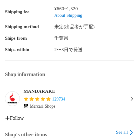
商品には値札ラベルや管理シール、海外出荷向け、国内輸入
¥660~1,320
Shipping fee
に伴うシールが貼りついている場合もございます。

About Shipping
未開封(メーカー検品によるテープの多重貼りを含む)商品の内
Shipping method
未定(出品者が手配)
容不備、動作不良につきましては保証対象外です。

Ships from
千葉県
開封品の内、音声や発光等の機能を有する商品に関しては動
Ships within
2〜3日で発送
作確認済で、動作不良がある場合は商品状態に表記をしてお
ります。電化製品や精密機器に関しては動作確認は行ってお
りません。

Shop information
電池やはがき、チラシ等の商品の性質に影響しない付属品は
付属しない場合がございます。

MANDARAKE
商品に付属している応募券やシリアルコード等は利用できな
129734
い場合がございます。

Mercari Shops
布製品(バッグ、タペストリー、ハンカチ等)は保管や発送時の
Follow
都合上、折れ跡がある場合がございます。

See all
Shop's other items
ゲーム、DVD等の特典品は、タイトルに特典付属の記載がな