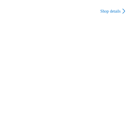
お客様の責任により荷物が返送された場合、返送料と再配達
の送料はお客様の負担となります。返送料、再配達の送料は
Shop details
当店より銀行振込にて別途請求をし、お振込みの確認後、再
配達をさせていただきます。なお、荷物が返送された場合で
あってもご注文をキャンセルすることはできかねます。

商品管理番号：1217647885