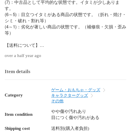
(7)：中古品として平均的な状態です。イタミが少しありま
す。

(6～5)：目立つイタミがある商品の状態です。（折れ・焼け・
シミ・破れ・割れ等）

(4～1)：劣化が著しい商品の状態です。（補修痕・欠損・歪み
等）

【送料について】

over a half year ago
当店ではご注文の配送料はお客様負担となります。

配送料につきましては、商品価格の隣に表記の送料をご覧い
ただくか、画面下部にございます「送料」の項目をご覧くだ
Item details
さい。

【商品について】

ゲーム・おもちゃ・グッズ
Category
キャラクターグッズ
商品は店頭、他サイトと在庫を共有しております。そのため
その他
注文後に在庫を確保できない場合がございます。

やや傷や汚れあり
Item condition
目につく傷や汚れがある
中古品のため多少のキズ・ヨゴレ・経年劣化等がございま
す。

Shipping cost
送料別(購入者負担)