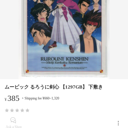
ムービック るろうに剣心 【1297GB】 下敷き
385
+ Shipping fee ¥660~1,320
¥
Ask a Shop