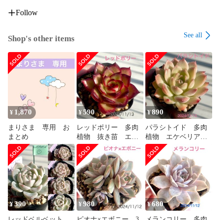
Follow
See all
Shop's other items
1,870
590
890
¥
¥
¥
まりさま 専用 お
レッドポリー 多肉
パラシトイド 多肉
まとめ
植物 抜き苗 エケ
植物 エケベリア
ベリア
抜き苗
390
980
680
¥
¥
¥
レッドベルベット
ピオナ×エボニー 3
メランコリー 多肉