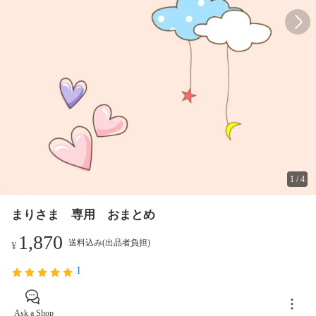
1
/
4
まりさま 専用 おまとめ
1,870
送料込み(出品者負担)
¥
1
Ask a Shop