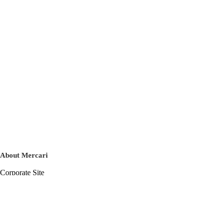
About Mercari
Corporate Site
Mercari Careers
Latest News
Official Blog
Press Kit
Mercari US