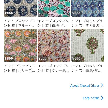
800
800
800
¥
¥
¥
インド ブロックプリ
インド ブロックプリ
インド ブロックプリ
ント 布｜ブルー×ホ
ント 布｜白地×ター
ント 布｜青と白のシ
ワイト メダリオン花
コイズグリーン花と
ノワズリ風 花柄 コッ
柄 コットン生地
唐草模様 コットン生
トン生地 110cm幅
110cm幅 50cm単位販
地 110cm幅 50cm単位
50cm単位販売
売
販売
800
800
800
¥
¥
¥
インド ブロックプリ
インド ブロックプリ
インド ブロックプリ
ント 布｜オリーブ地
ント 布｜グレー地×
ント 布｜白地×ザク
×華やかボタニカル花
ボタニカル花柄 コッ
ロの木模様 コットン
柄 コットン生地
トン生地 110cm幅
生地 110cm幅 50cm単
110cm幅 50cm単位販
50cm単位販売
位販売
About Mercari Shops
売
Shop details