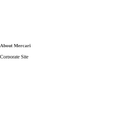
About Mercari
Corporate Site
Mercari Careers
Latest News
Official Blog
Press Kit
Mercari US
m department
Help
Help Center
Inquiry History List
Privacy Policy & Terms of Service
Terms of Service
Privacy Policy