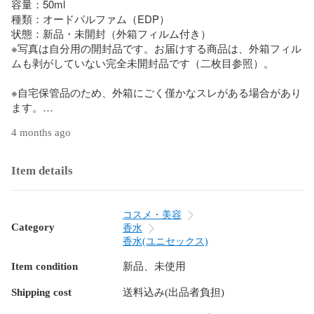
容量：50ml  

種類：オードパルファム（EDP）  

状態：新品・未開封（外箱フィルム付き）  

※写真は自分用の開封品です。お届けする商品は、外箱フィル
ムも剥がしていない完全未開封品です（二枚目参照）。

※自宅保管品のため、外箱にごく僅かなスレがある場合があり
ます。

※香りの好みや肌との相性による返品はご遠慮ください。

4 months ago
#SwissArabian #香水 #オードパルファム #アラビアンパフュ
ーム #オリエンタル #フレグランス
Item details
コスメ・美容
Category
香水
香水(ユニセックス)
Item condition
新品、未使用
Shipping cost
送料込み(出品者負担)