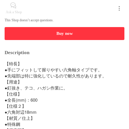
Ask a Shop
This Shop doesn’t accept questions.
Buy now
Description
【特長】

●手にフィットして握りやすい六角軸タイプです。

●先端部は特に強化しているので耐久性があります。

【用途】

●釘抜き、テコ、ハガシ作業に。

【仕様】

●全長(mm)：600

【仕様２】

●六角対辺18mm

【材質／仕上】

●特殊鋼
