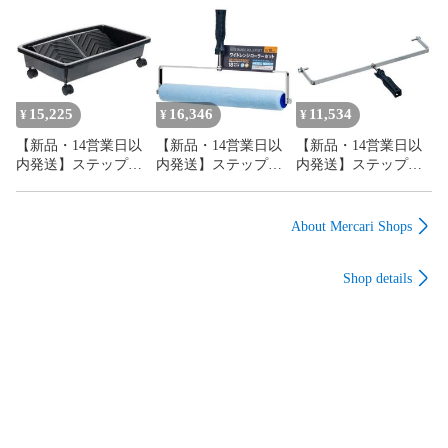
GTU-R グリップテー
GTU-O グリップテー
ーコーザイ】 NX912
プ 薄手タイプ レッド
プ 薄手タイプ オレン
アダプター
GTUR OH レッド グ
ジ GTUO OH オレン
NX912【沖縄離島販
リップテープ 薄手タ
ジ グリップテープ 薄
売不可】
イプ レッド薄手タイ
手タイプ オレンジ薄
プ 4963360151118 ハ
手タイプ
15,225
16,346
11,534
¥
¥
¥
ンマー OHグリップテ
4963360151026 ハン
【新品・14営業日以
【新品・14営業日以
【新品・14営業日以
ープ 薄手【沖縄離島
マー OHグリップテー
内発送】ステップ
内発送】ステップ
内発送】ステップ
販売不可】
プ【沖縄離島販売不
4957787130627 【5個
4957787130665 【5個
4957787130610 【5個
可】
入】ワイドレンジロ
入】ワイドレンジロ
入】ワイドレンジロ
ーラー 18インチ バケ
ーラー 18インチ ハン
ーラー 18インチ ハン
About Mercari Shops
ット【沖縄離島販売
ドル+ローラー【沖縄
ドル単体【沖縄離島
不可】
離島販売不可】
販売不可】
Shop details