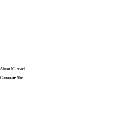
About Mercari
Corporate Site
Mercari Careers
Latest News
Official Blog
Press Kit
Mercari US
m department
Help