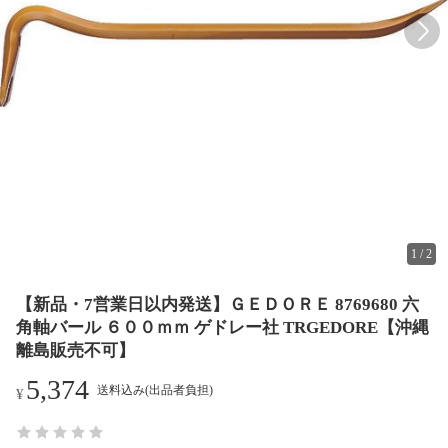
1
/
2
【新品・7営業日以内発送】ＧＥＤＯＲＥ 8769680 六
角軸バール ６００ｍｍ ゲドレー社 TRGEDORE【沖縄
離島販売不可】
5,374
送料込み(出品者負担)
¥