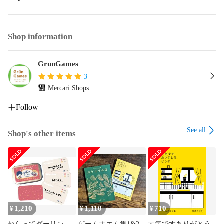
Shop information
GrunGames
3
Mercari Shops
Follow
See all
Shop's other items
1,210
1,110
710
¥
¥
¥