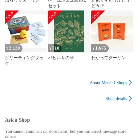
ねらってダーリン
ゲームポエム集1&2
元気ですありがとう
セット
どうぞ
2,120
710
1,675
¥
¥
¥
グリーティングダッ
バビルサの牙
わかってダーリン
ク
About Mercari Shops
Shop details
Ask a Shop
You cannot comment on store items, but you can direct message store
sellers