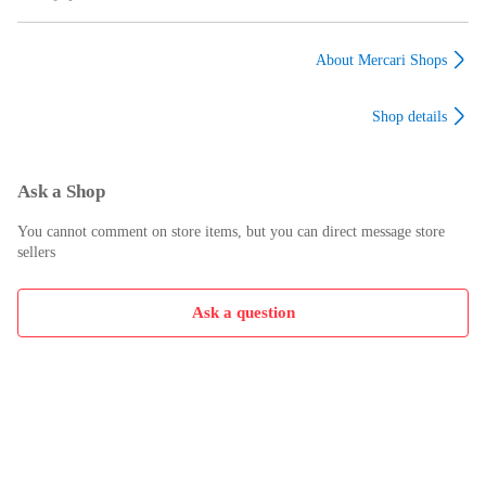
ンドメイド犬服 犬の
ドメイド犬服 犬の洋
ド犬服 犬の洋服 シュ
洋服 クール素材
服 クール素材
ナウザー柄 サイズオ
ーダー
About Mercari Shops
Shop details
Ask a Shop
You cannot comment on store items, but you can direct message store
sellers
Ask a question