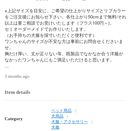
※上記サイズを目安に、ご希望の仕上がりサイズとリブカラー
をご注文後にお知らせ下さい。各仕上がり50cmまで無料/それ
以上は要ご相談でお受けいたします（プラス100円～)。

セミオーダーメイドでお作りいたします。

（お手持ちの犬服を採寸いただくと便利です）

ワンちゃんのサイズが不安な方は事前にお問合せくださいま
せ。

胸だけ厚い、丈が足りない等、既製品でなかなか合う洋服が
なかったワンちゃんにもご満足いただけると思います。

※複数枚ご希望の方は専用ページをお作りしますのでお問合せ
3 months ago
下さい(他商品含む)。送料分をお値引きいたします。

【お勧め犬種】

Item details
ダックスフント チワワ シュナウザー 柴犬 パグ

プードル パピオン ジャックラッセル マルチーズ
ペット用品
犬用品
Category
犬服・アクセサリー
犬服