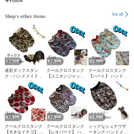
Follow
See all
Shop's other items
2,900
2,800
2,800
¥
¥
¥
迷彩ダックスタン
クールクロスタンク
クールクロスタンク
ク・ハンドメイド犬
【ユニオンジャッ
【ハート】 ハンドメ
服 犬の洋服 オーダー
ク】 ハンドメイド犬
イド犬服 犬の洋服 ク
メイド ダックスフン
服 犬の洋服 クール素
ール素材
ト ミニチュアダック
材
ス
2,800
2,800
2,900
¥
¥
¥
クールクロスタンク
クールクロスタンク
シックなシュナウザ
【大きなイチゴ】 ハ
【レオパード】 ハン
ータンク ハンドメイ