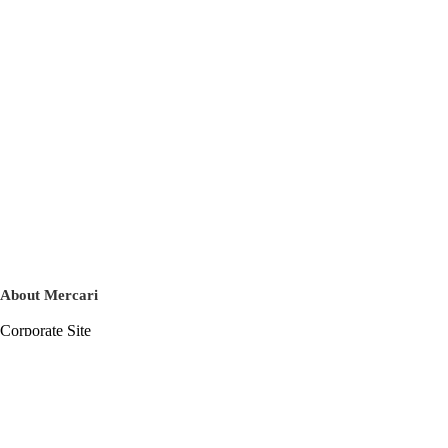
About Mercari
Corporate Site
Mercari Careers
Latest News
Official Blog
Press Kit
Mercari US
m department