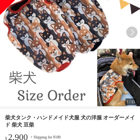
1
/
11
柴犬タンク・ハンドメイド犬服 犬の洋服 オーダーメイ
ド 柴犬 豆柴
2,900
+ Shipping fee ¥180
¥