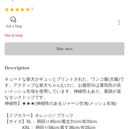
1
Ask a Shop
Out of stock
Buy now
Description
キュートな柴犬がギュッとプリントされた、ワンコ服(犬服)で
す。アクティブな柴犬ちゃんむけに、お腹部分は通気性の良
いメッシュ生地を使用しています。伸縮性もあり、着脱が楽
なタンクトップです。

伸縮性】★★★(伸縮性のあるジャージ生地/メッシュ生地) 

【リブカラー】オレンジ／ブラック

【サイズ】XL： 胴回り45cm/着丈31cm/首33cm

　　　　XXL： 胴回り56cm/着丈36cm/首35cm
