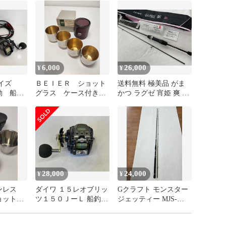
6,000
26,000
¥
¥
イズ
ＢＥＩＥＲ ショット
送料無料 極美品 がま
電動 船釣
グラス ケース付き
かつ ラグゼ 宵姫 爽 弐
乗合船
セット ショットカッ
ライトゲームロッド ア
胴突
プ トラベル アウト
ジングロッド メバリン
ドア（０８）
グロッド ＧＡＭＡＫＡ
ＴＳＵ ＬＵＸＸＥ Ｙ
ＯＩＨＩＭＥ 華 天
（０７）
28,000
24,000
¥
¥
ンレス
ダイワ １５レオブリッ
Gクラフト モンスター
ョットカ
ツ１５０ＪーＬ 船釣り
ジェッティー MJS-
トグラ
電動リール ＤＡＩＷＡ
1002-DSP（12）シーバ
ース ア
ＬＥＯＢＲＩＴＺ シー
ス スズキ サーフ