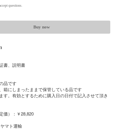
ccept questions.
Buy now
n
証書、説明書

の品です

、箱にしまったままで保管している品です

ます。有効とするために購入日の日付で記入させて頂き
）：￥28,820

ヤマト運輸 
