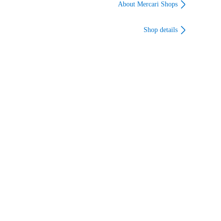
８）
ボーグ（０７）
ウェーディング 青
About Mercari Shops
物 ヒラメ マゴチ
Shop details