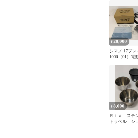
28,000
¥
シマノ 17プレ
1000（01）
り 沖釣り 
ふかせ釣り 
8,000
¥
Ｒｉａ ステ
トラベル シ
ップ ショッ
ス オメガケ