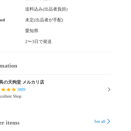
送料込み(出品者負担)
hod
未定(出品者が手配)
愛知県
2〜3日で発送
rmation
具の天狗堂 メルカリ店
3889
cellent Shop
See all
er items