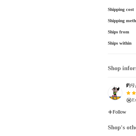
Shipping cost
Shipping met
Ships from
Ships within
Shop info
釣り
Ex
Follow
Shop's oth