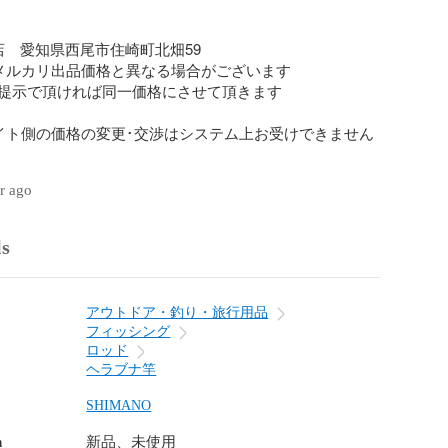
店　愛知県西尾市住崎町北畑59

メルカリ出品価格と異なる場合がございます

提示で頂ければ同一価格にさせて頂きます

イト側の価格の変更･交渉はシステム上お受けできません

（TEL）

ar ago


ls
アウトドア・釣り・旅行用品
フィッシング
ロッド
ヘラブナ竿
SHIMANO
n
新品、未使用