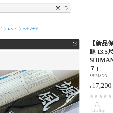
グ
ロッド
ヘラブナ竿
【新品保
鯉 13.
SHIMA
７）
SHIMANO
17,200
¥
Ask a Shop