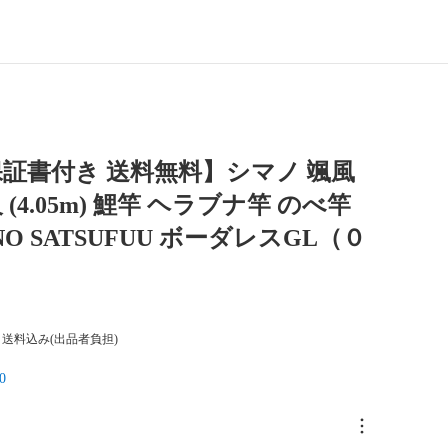
証書付き 送料無料】シマノ 颯風
5尺 (4.05m) 鯉竿 ヘラブナ竿 のべ竿
NO SATSUFUU ボーダレスGL（０
送料込み(出品者負担)
0