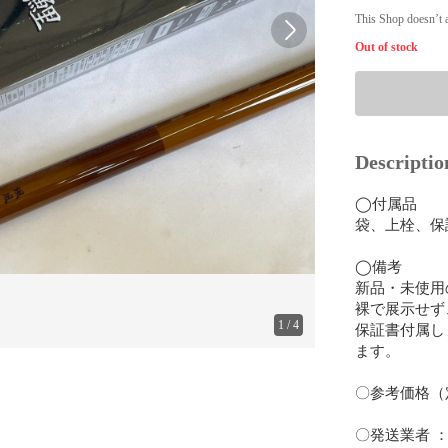
This Shop doesn’t a
Out of stock
Descriptio
◯付属品 

袋、上栓、保
◯備考

新品・未使用
裸で展示せず
1
/
4
保証書付属し
ます。

〇参考価格（定価
〇発送業者 ：