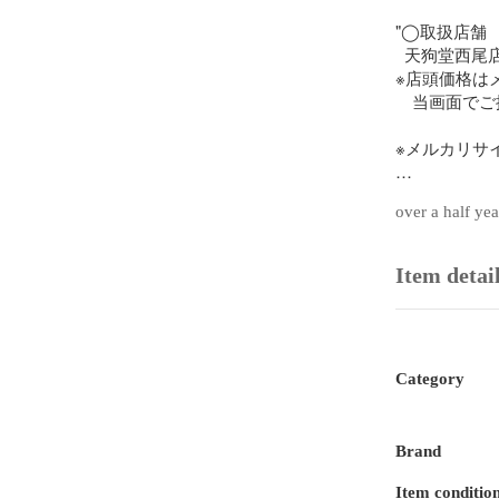
"◯取扱店舗

  天狗堂西尾
※店頭価格は
　当画面でご
※メルカリサ
 ◯問い合わせ
over a half ye
  0563-55-0300
CD：354895
Item detai
Category
Brand
Item conditio