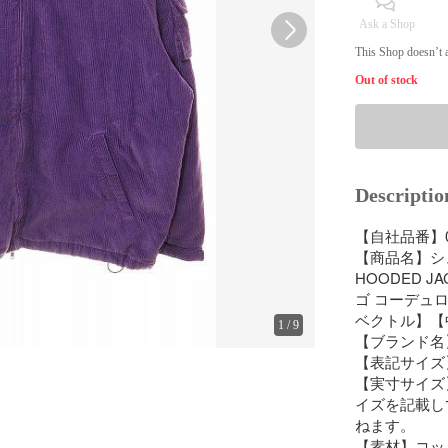
Ask a Shop
This Shop doesn’t a
Out of stock
Descriptio
【自社品番】037
【商品名】シュプ
HOODED JA
ゴ コーデュロ
ベクトル】【中古
1
/
9
【ブランド名】
【表記サイズ】
【実寸サイズ】
イズを記載し
ねます。　

【素材】コットン