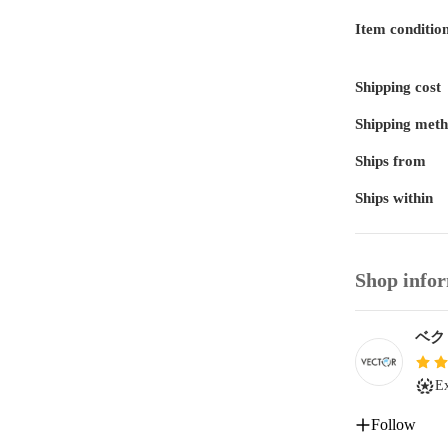
Item conditio
Shipping cost
Shipping met
Ships from
Ships within
Shop info
ベク
Ex
Follow