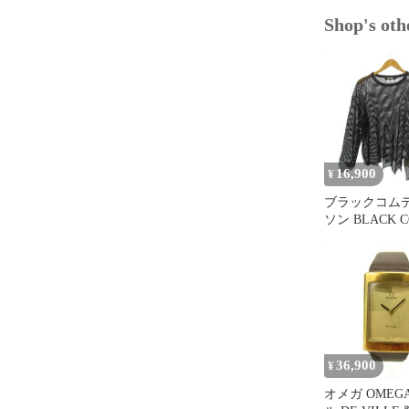
Shop's oth
16,900
¥
ブラックコム
ソン BLACK 
des GARCON
23SS メッシ
カットオフク
クカットソー 
バー 袖 アシ
ー M 黒 ブラッ
T001 0808
36,900
¥
オメガ OMEG