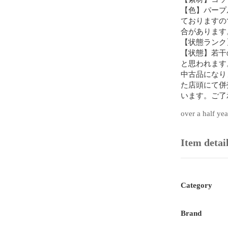
【色】パープ
ておりますの
合があります。
【状態ランク】
【状態】若干
と思われます
中古品になり
た店頭にて併
います。ご了
【付属品】無し
over a half ye
【備考】販売
西矢島町621-5
Item detai
商品のお問い
品詳細等をご
★本商品は一
Category
他サイトや店
になることも
Brand