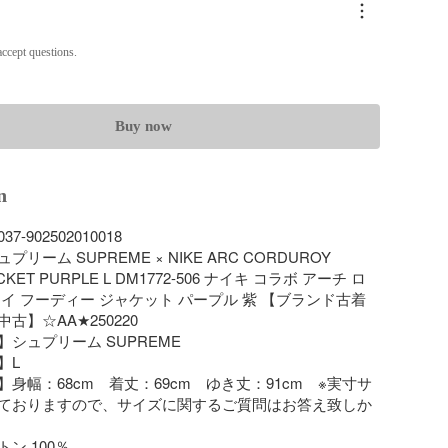
ccept questions.
Buy now
n
-902502010018

リーム SUPREME × NIKE ARC CORDUROY 
CKET PURPLE L DM1772-506 ナイキ コラボ アーチ ロ
イ フーディー ジャケット パープル 紫 【ブランド古着
】☆AA★250220

シュプリーム SUPREME

L

身幅：68cm　着丈：69cm　ゆき丈：91cm　※実寸サ
ておりますので、サイズに関するご質問はお答え致しか
 100％
