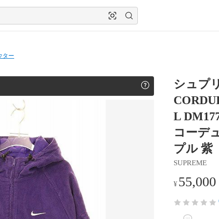
ウター
シュプリー
CORDU
L DM1
コーデュ
プル 紫 
SUPREME
55,000
¥