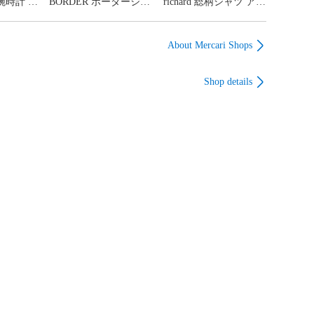
 腕時計 ウ
BORDER ボーダージャ
richard 総柄シャツ アロ
2針 ゴー
ケット オイルドジャケ
ハシャツ シルク 花柄
0458
ット A330 オリーブ
ベージュ S
C46 イングランド製
About Mercari Shops
Shop details