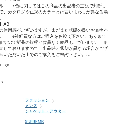
ル　　※色に関してはこの商品の出品者の主観で判断し
で、カタログや正規のカラーとは言いまわしが異なる場


AB

の使用感がございますが、まだまだ状態の良いお品物か
。　　※神経質な方はご購入をお控え下さい。あくまで
ますので新品の状態とは異なる商品もございます。　ま
売しておりますので、出品時と状態が異なる場合がござ
承いただいた上でのご購入をご検討下さい。



ar ago
店は「ベクトル太田店」で検索！所在地： 群馬県太田市


ls
合わせの回答を休止しております。＊各商品ページの商
確認の上ご購入ください。

ファッション
点物です

メンズ
ジャケット・アウター
舗にて販売している商品です。多少のお時間差にて欠品
ございます。予めご了承頂ますようお願い致します。
SUPREME