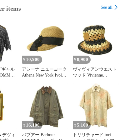
See all
er items
10,900
8,900
¥
¥
デギャル
アシーナ ニューヨーク
ヴィヴィアンウエスト
COMME
Athena New York Ivoly
ウッド Vivienne
S 美品
Cap フラワーレースペ
Westwood オーブパッチ
ュランダム
ーパーキャップ 麦わら
ストローハット 麦わら
ルーネッ
帽子 リボン ベージュ
帽子 ラフィア ボーダ
プルオー
黒 ブラック 0808
ー柄 M-S ベージュ 黒
ンメトリ
ブラック 0808
ク 1K-
16,100
5,100
¥
¥
A デヴィ
バブアー Barbour
トリリチャード tori