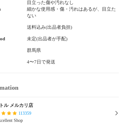
目立った傷や汚れなし
n
細かな使用感・傷・汚れはあるが、目立た
ない
送料込み(出品者負担)
hod
未定(出品者が手配)
群馬県
4〜7日で発送
rmation
トル メルカリ店
113359
cellent Shop