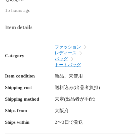
・シンプルで飽きがこないから長く使えるところも◎

15 hours ago
【サイズ】画像参照

【仕様】画像参照

Item details
【素材】画像参照

【カラー】画像参照

【商品コード】bag-823

ファッション
レディース
Category
【注意事項】

バッグ
※商品写真はパソコンのモニター設定や部屋の照明により多少
トートバッグ
色の変化が感じられる場合がございます。

Item condition
新品、未使用
※生地によっては摩擦や、汗や雨などで濡れたときは他の衣類
や下着に移染する場合がございます。

Shipping cost
送料込み(出品者負担)
※機械による生産の為、繋ぎ目の若干のズレやほつれ、接着
跡、形やサイズに多少の誤差が生じる場合がございます。

Shipping method
未定(出品者が手配)
また、混紡繊維によって生地の織りに他繊維が混紡している
場合もございますが品質上の問題はございません。

Ships from
大阪府
※サイズ詳細は床置き実寸のため、若干の誤差がある場合がご
Ships within
2〜3日で発送
ざいます。ご了承下さいませ。

※実際の色に近づけるため、タグのカラー名称と異なる場合が
ございます。
