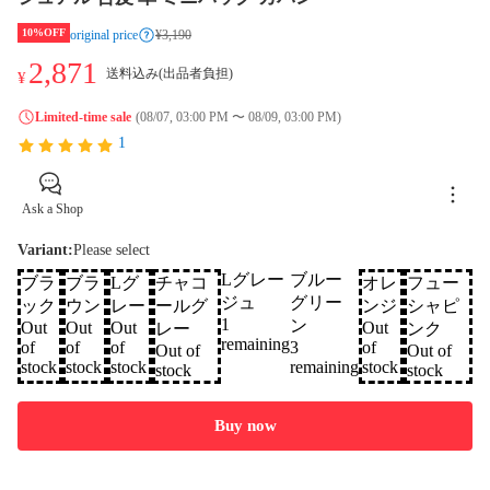
10%OFF
original price
¥3,190
2,871
送料込み(出品者負担)
¥
Limited-time sale
(08/07, 03:00 PM 〜 08/09, 03:00 PM)
1
Ask a Shop
Variant
:
Please select
Lグレー
ブルー
ブラ
ブラ
Lグ
チャコ
オレ
フュー
ジュ
グリー
ック
ウン
レー
ールグ
ンジ
シャピ
1
ン
Out
Out
Out
Out
レー
ンク
remaining
of
of
of
3
of
Out of
Out of
stock
stock
stock
remaining
stock
stock
stock
Buy now