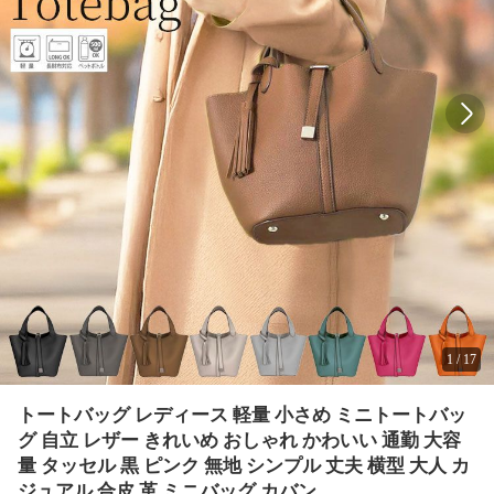
1
/
17
トートバッグ レディース 軽量 小さめ ミニトートバッ
グ 自立 レザー きれいめ おしゃれ かわいい 通勤 大容
量 タッセル 黒 ピンク 無地 シンプル 丈夫 横型 大人 カ
ジュアル 合皮 革 ミニバッグ カバン