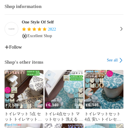
【検索用】レディースバッグ キューブ型 通勤 通学 大きい 軽
Shop information
い 丈夫 大人 仕事 pc パソコン 女性 2way 無地 シンプル 鞄 カ
ジュアル 可愛い お洒落 通学バッグ 大学生 普段使い 手提げバ
ッグ

One Style Of Self
2822
Excellent Shop
～～～～～【オススメ】～～～～～～～～～～～～～～～～

・いいね！登録でセール情報を見逃さない

Follow
・ショップフォローで入荷通知が届きます
See all
Shop's other items
7,120
6,340
6,340
¥
¥
¥
トイレマット 5点 セ
トイレ4点セット マ
トイレマットセット
ット トイレマットセ
ットセット 洗える 抗
4点 安い トイレセッ
ット フタカバー 兼用
菌 防臭 消臭 兼用 フ
ト 洗える 兼用フタカ