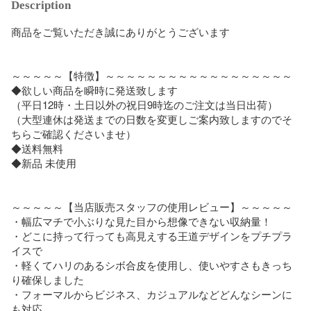
Description
商品をご覧いただき誠にありがとうございます

～～～～～【特徴】～～～～～～～～～～～～～～～～～～

◆欲しい商品を瞬時に発送致します

（平日12時・土日以外の祝日9時迄のご注文は当日出荷）

（大型連休は発送までの日数を変更しご案内致しますのでそ
ちらご確認くださいませ）

◆送料無料

◆新品 未使用

～～～～～【当店販売スタッフの使用レビュー】～～～～～

・幅広マチで小ぶりな見た目から想像できない収納量！

・どこに持って行っても高見えする王道デザインをプチプラ
イスで

・軽くてハリのあるシボ合皮を使用し、使いやすさもきっち
り確保しました

・フォーマルからビジネス、カジュアルなどどんなシーンに
も対応
