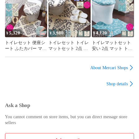
ペーパーホルダーカ
タカバー スリッパ ホ
バー トイレマット ス
バー スリッパ 便座シ
ルダーカバー 支柱対
リッパ 便座シート 厚
ート 極厚 洗える 貼
応 ふわふわ トイレタ
手 ふわふわ 抗菌 防
るタイプ おしゃれ ふ
リー 北欧 上品 おし
臭 消臭 吸着 トイレ
わふわ ギフト
ゃれ 花柄 白
タリー 北欧
5,320
3,980
4,120
¥
¥
¥
トイレセット 便座シ
トイレセット トイレ
トイレマットセット
ート ふたカバー マッ
マットセット 2点 マ
安い 2点 マット トイ
ト 3点セット マット
ット スリッパ トイレ
レカバー ふわふわ 抗
セット 抗菌防臭 消臭
タリー 洗える 抗菌
菌防臭 消臭 おしゃれ
銀イオン 兼用 フタカ
防臭 消臭 室内 ルー
兼用フタカバー 洗え
About Mercari Shops
バー 便座カバー 吸着
ムシューズ おしゃれ
る 吸着タイプ U型 O
タイプ 洗える 上品
上品 滑り止め ふわふ
型 洗浄暖房型 上品
Shop details
北欧 厚手
わ シンプル
トイレタリー
Ask a Shop
You cannot comment on store items, but you can direct message store
sellers