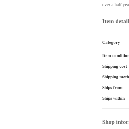
より多くの皆
over a half ye
Item detai
Category
Item conditio
Shipping cost
Shipping met
Ships from
Ships within
Shop info