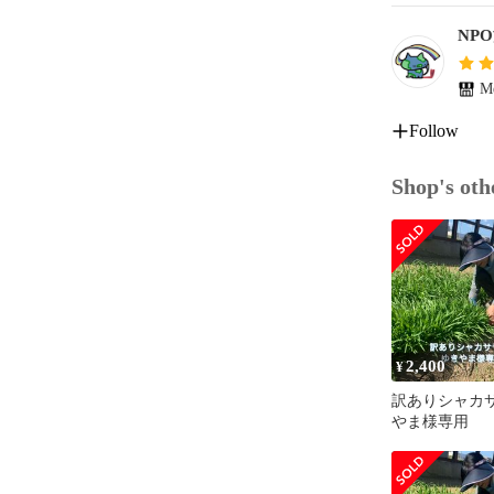
NPO
Me
Follow
Shop's oth
2,400
¥
訳ありシャカ
やま様専用