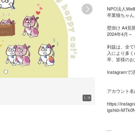
NPO法人Wel
卒業猫ちゃん
壁掛け A4見
2024年4月～

利益は、全て
入により多く
卒、皆様のお
Instagra
アカウント名はwe
1
/
9
https://insta
igshid=MTk0