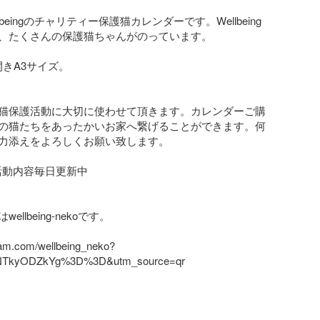
lbeingのチャリティー保護猫カレンダーです。Wellbeing
、たくさんの保護猫ちゃんがのっています。

開きA3サイズ。

猫保護活動に大切に使わせて頂きます。カレンダーご購
の猫たちをあったかいお家へ繋げることができます。何
力添えをよろしくお願い致します。

mで活動内容毎日更新中　

llbeing-nekoです。

gram.com/wellbeing_neko?
NTkyODZkYg%3D%3D&utm_source=qr
