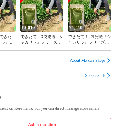
2,010
1,410
¥
¥
できた
できたて！3袋発送『シ
できたて！2袋発送『シ
サラ』フ
ャカサラ』フリーズド
ャカサラ』フリーズド
猫草
ライ猫草
ライ猫草
About Mercari Shops
Shop details
p
nt on store items, but you can direct message store sellers
Ask a question