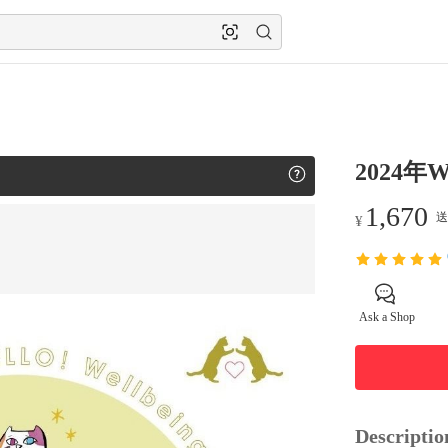
2024年
1,670
送
¥
Ask a Shop
Descriptio