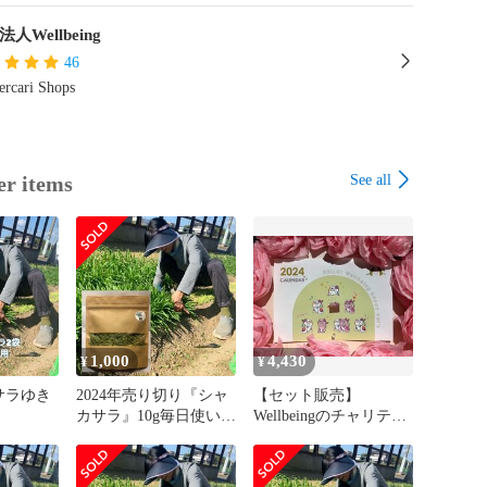
法人Wellbeing
46
rcari Shops
See all
er items
1,000
4,430
¥
¥
サラゆき
2024年売り切り『シャ
【セット販売】
カサラ』10g毎日使いた
Wellbeingのチャリティ
い方へ
ー保護猫カレンダー1冊
&シャカサラ フリーズ
ドライ猫草5袋セット