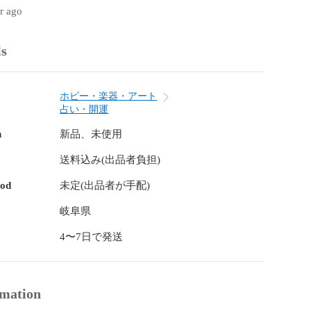
様にご賛同いただければ幸いです。

ar ago
ls
ホビー・楽器・アート
占い・開運
n
新品、未使用
送料込み(出品者負担)
hod
未定(出品者が手配)
岐阜県
4〜7日で発送
rmation