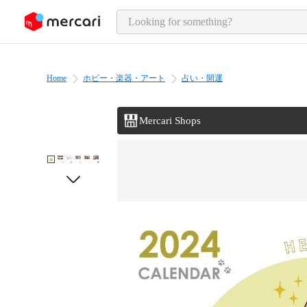
o page content
Home
ホビー・楽器・アート
占い・開運
Mercari Shops