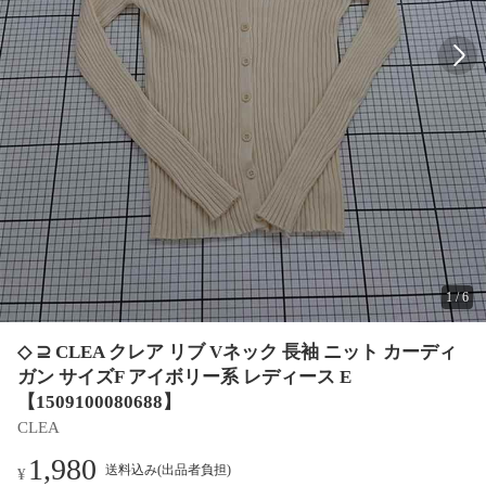
1
/
6
◇ ⊇ CLEA クレア リブ Vネック 長袖 ニット カーディ
ガン サイズF アイボリー系 レディース E
【1509100080688】
CLEA
1,980
送料込み(出品者負担)
¥