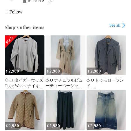
Mercari Shops
激安セール

全品割引

Follow
10%OFF

15%OFF

See all
Shop's other items
20%OFF

30%OFF

50%OFF

期間限定セール

在庫処分セール

サマーセール

ウィンターセール

2,980
2,980
2,980
¥
¥
¥
割引クーポン発行

決算セール

◇ ⊇ タイガーウッズ
◇ Θ ナチュラルビュ
◇ Θ トゥモローラン
大感謝祭セール

Tiger Woods ナイキ
ーティーベーシック
ド
セール中

NIKE ゴルフ 長袖ト
ベルト付き ロングガ
TOMORROWLAND
ップス XLサイズ メ
ウンコート ベージュ
GUABELLO ストライ
ンズ グレー系 E
系 Lサイズ レディー
プジャケット グレー
【1606110083774】
ス E
系 メンズ 42サイズ E
【1606110083781】
【1606110083798】
2,980
2,980
2,980
¥
¥
¥