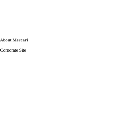
About Mercari
Corporate Site
Mercari Careers
Latest News
Official Blog
Press Kit
Mercari US
m department
Help
Help Center
Inquiry History List
Privacy Policy & Terms of Service
Terms of Service
Privacy Policy
Cookie Policy