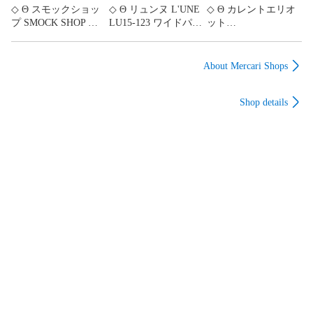
◇ Θ スモックショッ
◇ Θ リュンヌ L'UNE
◇ Θ カレントエリオ
プ SMOCK SHOP キ
LU15-123 ワイドパン
ット
ルティングコート フ
ツ ウエストゴム ネイ
CURRENT/ELLIOTT
ロントボタン ベージ
ビー系 レディース 36
デニムスカート
ュ系 Sサイズ レディ
サイズ E
W24/Sサイズ相当 イ
About Mercari Shops
ース E
【1606110083811】
ンディゴ系 レディー
【1606110083804】
ス E
Shop details
【1606110083828】