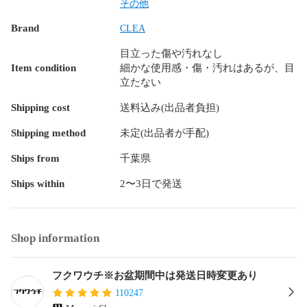
リューム 上下セット 春 夏 秋 冬 高級品 プチプラ セットアッ
その他
プ アンサンブル キャンプ アウトドア 結婚式 二次会 就活 合
Brand
CLEA
コン ドライブ デート 同窓会 飲み会 登山 休日 家族 まったり 
里帰り ゆったり パジャマ 部屋着 家着 外行き 旅行 オフィス
目立った傷や汚れなし
カジュアル OL 喪服 冠婚葬祭 フェス ライブ クラブ オタ活 テ
Item condition
細かな使用感・傷・汚れはあるが、目
ーマパーク 婚活 コスプレ コミ系 ハロウィンショッピング ス
立たない
ポーツ スキー スノボ サーフィン カラオケ パーティー コーデ
ィネート コーデ ドメスティック インポート サーフ系 ギャル
Shipping cost
送料込み(出品者負担)
系 ロリータ系 韓国系 ストリート系 Y2K 個性派 量産型 ウエデ
ィング お呼ばれ 同窓会 裏原系 お見合い 夏祭り 花火大会 ネ
Shipping method
未定(出品者が手配)
イティブ系 アメカジ ロック系 ビジュアル系 HIPHOP系 ラッ
Ships from
千葉県
パー系 youtuber インフルエンサー ナチュラル系 モデル系 ガ
テン系 オーガニック系 芸能人 俳優系 複数商品 まとめ お得 
Ships within
2〜3日で発送
かわいい系 ガーリー 個性派 フィットネス系 ヤンキー系 おじ
さん系 オタク系 モード系 やりら系 ホスト系 キャバ 清楚系 
アイドル系 

Shop information
等の品を多数取り扱っています。

フォロー頂きますとフォローワー様限定の以下の様なクーポ
フクワウチ※お盆期間中は発送日時変更あり
ンや情報をお届けしております。

110247
最安値セール
