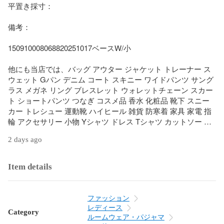
平置き採寸： 

備考： 

150910008068820251017ベースW/小

他にも当店では、バッグ アウター ジャケット トレーナー ス
ウェット Gパン デニム コート スキニー ワイドパンツ サング
ラス メガネ リング ブレスレット ウォレットチェーン スカー
ト ショートパンツ つなぎ コスメ品 香水 化粧品 靴下 スニー
カー トレシュー 運動靴 ハイヒール 雑貨 防寒着 家具 家電 指
輪 アクセサリー 小物 Yシャツ ドレス Tシャツ カットソー G
ジャン アンクル 七分丈 九分丈 ニット セーター マーメイド 
2 days ago
エスニック 民族系 水着 キャップ ネックレス サンダル パンプ
ス ベイカー グルカ ストレッチ ガウチョ ブラウス カーディガ
ン 羽織 ダウンジャケット トレンチ カーゴ フレア ベルボトム 
Item details
ミモレ 透け ブラトップ タイト ミニサイズ ビッグサイズ マキ
シ オーバーサイズ スキニー スリムデザイン ワイドサイズ 小
さいサイズ 大きいサイズ タックワイド 作業着 DIY スカジャ
ファッション
ン ミリタリー 法被 着物 浴衣 自動巻時計 手巻時計 スマート
レディース
Category
ウォッチ クオーツ ビンテージ ビンテージ 古着 ミディアム ボ
ルームウェア・パジャマ