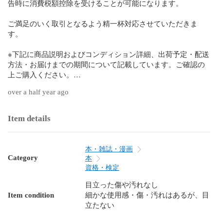
告時に消費税額控除を受けることが可能になります。

ご満足のいく取引となるよう精一杯対応させていただきま
す。

※下記に商品説明およびコンディション詳細、出荷予定・配送
方法・お届けまでの期間について記載しています。ご確認の
上ご購入ください。

over a half year ago
■商品名■

アガルートアカデミー 宅建試験 2024 過去問集 権利関係 平成
26～令和4年 2024年合格目標

Item details
■出版社■

アガルートアカデミー

本・雑誌・漫画
Category
本
■著者■

資格・検定
目立った傷や汚れなし
Item condition
細かな使用感・傷・汚れはあるが、目
■発行年■

立たない
2023
