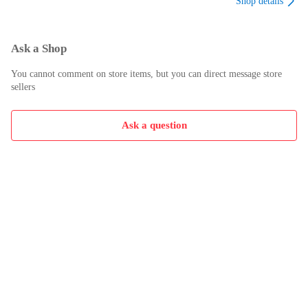
Shop details
※土曜日・祝日も正午12時までのご注文は当日に発送いたしま
す。

※年末年始（12/31～1/3）は除きます。

Ask a Shop
(例)

・月曜0時～12時までのご注文：月曜日に発送

You cannot comment on store items, but you can direct message store
sellers
・月曜12時～24時までのご注文：火曜日に発送

・土曜0時～12時までのご注文：土曜日に発送

・土曜12時～24時のご注文：日曜日に発送

Ask a question
・日曜0時～9時までのご注文：日曜日に発送

・日曜9時～24時のご注文：月曜日に発送

【送付方法について】

ネコポス、宅配便またはレターパックでの発送となります。

北海道・沖縄県・離島以外は、発送翌日に到着します。

北海道・沖縄県・離島は、発送後2日での到着となります。

【その他の注意事項】

１．テキストの解答解説に関して

解答(解説)付きのテキストについてはできるだけ商品説明にそ
の旨を記載するようにしておりますが、場合により一部の問