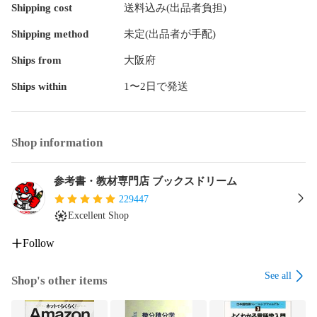
Shipping cost
送料込み(出品者負担)
■教科■

宅建/AGAROOT ACADEMY/宅地建物取引士

Shipping method
未定(出品者が手配)
■書き込み■

Ships from
大阪府
鉛筆や色ペンによる書き込みが4割程度あります。

Ships within
1〜2日で発送
※書き込みの記載には多少の誤差や見落としがある場合もござ
います。予めご了承お願い致します。

※テキストとプリントのセット商品の場合、書き込みの記載は
Shop information
テキストのみが対象となります。付属品のプリントは実際に
使用されたものであり、書き込みがある場合もございます。

参考書・教材専門店 ブックスドリーム
■状態・その他■

229447
この商品はBランクです。

Excellent Shop
コンディションランク表

Follow
A:未使用に近い状態の商品

B:傷や汚れが少なくきれいな状態の商品

See all
C:多少の傷や汚れがあるが、概ね良好な状態の商品(中古品と
Shop's other items
して並の状態の商品)

D:傷や汚れがやや目立つ状態の商品
