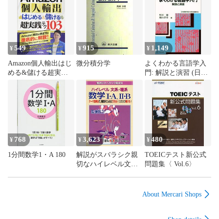
E:傷や汚れが目立つものの、使用には問題ない状態の商品

F:傷、汚れが甚だしい商品、裁断済みの商品

解答解説が掲載されています。

2023年発行の2024年合格目標です。

549
915
1,149
¥
¥
¥
Amazon個人輸出はじ
微分積分学
よくわかる言語学入
■記名の有無■

める&儲ける超実践
門: 解説と演習 (日本
記名なし

テク103
語教師トレーニング
マニュアル 3)
■担当講師■

■検索用キーワード■

宅建/AGAROOT ACADEMY/宅地建物取引士 

768
3,623
480
¥
¥
¥
1分間数学1・A 180
解説がスバラシク親
TOEICテスト新公式
切なハイレベル文
問題集〈 Vol.6〉
【発送予定日について】

系・理系数学1A・2B:
正午12時まで（日曜日は午前9時まで）のご注文は当日に発送
テーマ別解法で、難
いたします。正午12時（日曜日は午前9時）以降のご注文は翌
問がこんなにワカル!
About Mercari Shops
日に発送いたします（土曜日・日曜日・祝日も発送していま
スラスラ解ける!
す）。
