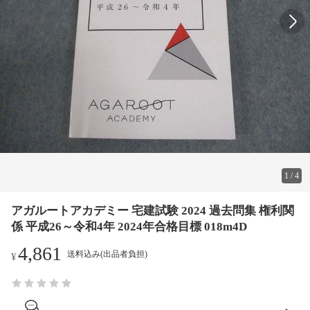
1
/
4
アガルートアカデミー 宅建試験 2024 過去問集 権利関
係 平成26～令和4年 2024年合格目標 018m4D
4,861
送料込み(出品者負担)
¥