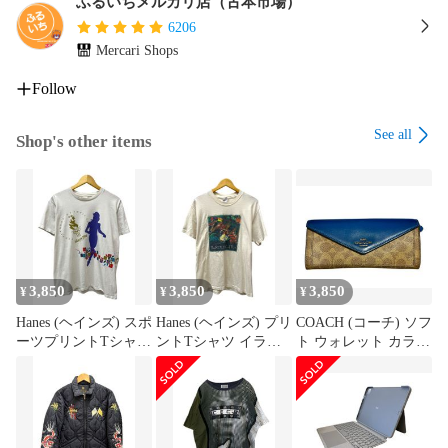
・『新品』『デッドストック』『未使用品』表記の商品にお
ふるいちメルカリ店（古本市場）
きましても未使用品ですが、汚れ・伸びなどが若干生じる場
6206
合があります。

Mercari Shops
・ご利用のパソコン環境や撮影時の光の加減で色や素材感な
どうまく表現できない場合があります。

Follow
・気になる点は必ず落札前にご質問をお願いいたします。

・AM10時までのお支払いで最短当日中または翌日に発送いた
See all
Shop's other items
します。

・日曜日の発送は行っておりません。

・弊社が運営する店舗でも同時に販売しておりますので売れ
違いや店頭展示中に発生した説明にないダメージ等でお届け
出来ない場合は、ご注文をキャンセルさせていただく場合も
ございます。

・サイズ違い、イメージ違い、カラー違い等のお客様都合で
3,850
3,850
3,850
¥
¥
¥
の返品は一切お受けできません。

・インボイス登録番号付きの納品書を商品と一緒にお届けい
Hanes (ヘインズ) スポ
Hanes (ヘインズ) プリ
COACH (コーチ) ソフ
たします。

ーツプリントTシャツ
ントTシャツ イラス
ト ウォレット カラー
・気になる点は必ず購入前にご質問をお願いいたします。
Atlanta 1996 アトラン
ト The REPUBLIC of
ブロック シグネチャ
タ五輪 USA製 90S 古
TEA 90S USA製 古着
ー キャンバス 長財布
着 ビンテージ XL ホ
ビンテージ L (42-44)
31547 ブラウン×ブル
ワイト メンズ/036
クリーム メンズ/036
ー レディース/199