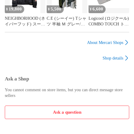
19,800
5,500
6,600
¥
¥
¥
NEIGHBORHOOD (ネ
C.E (シーイー) Tシャ
Logicool (ロジクール)
イバーフッド) スーベ
ツ 半袖 Ｍ グレー/オ
COMBO TOUCH トラ
ニアジャケット 刺繡
リーブ メンズ/199
ックパッド搭載バッ
日本製 161UCNH-
クライト キーボード
JKM03 S ブラック メ
ケース iK1176GRA グ
About Mercari Shops
ンズ/199
レー 家電/006
Shop details
Ask a Shop
You cannot comment on store items, but you can direct message store
sellers
Ask a question