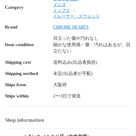
※写真に掲載があるもの以外の付属品はございません。

メンズ
Category
トップス
トレーナー・スウェット
〈発送方法〉

Brand
CHROME HEARTS
ヤマト宅急便

※他の発送方法や別会社での発送はお受けできません。

目立った傷や汚れなし
Item condition
細かな使用感・傷・汚れはあるが、目
-----------------------------

立たない
【取扱店舗】

Shipping cost
送料込み(出品者負担)
古本市場富田林店

〒584-0025

Shipping method
未定(出品者が手配)
大阪府富田林市若松町西2-1402-1

Ships from
大阪府
0721-26-2728

営業時間：10：00～23：00

Ships within
2〜3日で発送
-----------------------------

【注意事項】

Shop information
・出来る限り状態の記載はいたしますが見落としにより完全
に表記が出来ない場合がございます。
