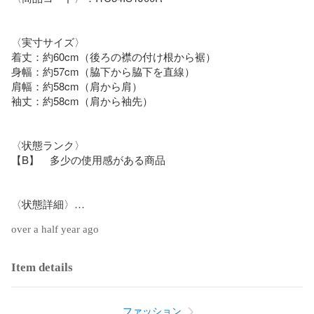
〈実寸サイズ〉

着丈：約60cm（後ろの襟の付け根から裾）

身幅：約57cm（脇下から脇下を直線）

肩幅：約58cm（肩から肩）

袖丈：約58cm（肩から袖先）

〈状態ランク〉

【B】　多少の使用感がある商品

〈状態詳細〉

フロント汚れあり。（写真9枚目参照）

over a half year ago
バックプリントキズあり（写真10枚目参照）

多少の擦れ、毛立ちあり。（写真参照）

Item details
〈付属品〉

付属品無し

ファッション