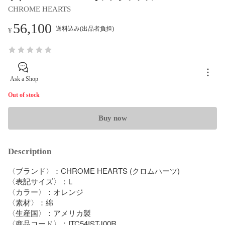
CHROME HEARTS
56,100
送料込み(出品者負担)
¥
Ask a Shop
Out of stock
Buy now
Description
〈ブランド〉：CHROME HEARTS (クロムハーツ)

〈表記サイズ〉：L

〈カラー〉：オレンジ

〈素材〉：綿

〈生産国〉：アメリカ製

〈商品コード〉：ITC54ISTJ00R
