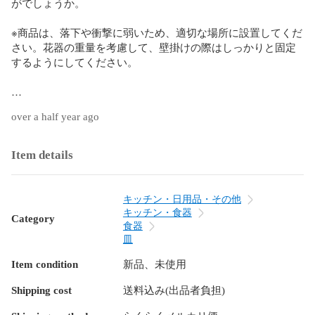
がでしょうか。

※商品は、落下や衝撃に弱いため、適切な場所に設置してくだ
さい。花器の重量を考慮して、壁掛けの際はしっかりと固定
するようにしてください。

※プレゼント用メッセージカード受付ます

over a half year ago
【包装について】をご覧ください。

※ご注文の際は【ご注文の前に】をよくお読みください
Item details
キッチン・日用品・その他
キッチン・食器
Category
食器
皿
Item condition
新品、未使用
Shipping cost
送料込み(出品者負担)