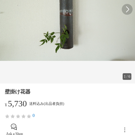
1
/
6
壁掛け花器
5,730
送料込み(出品者負担)
¥
0
Ask a Shop