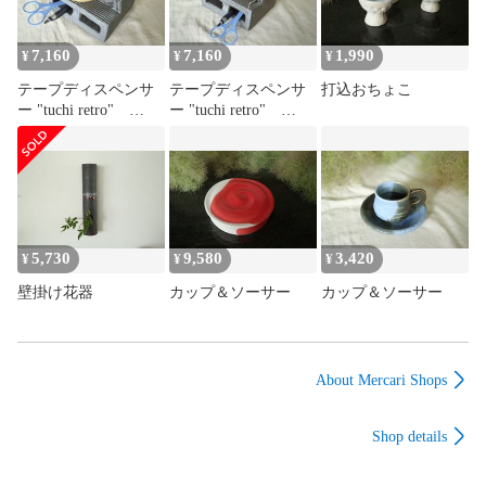
7,160
7,160
1,990
¥
¥
¥
テープディスペンサ
テープディスペンサ
打込おちょこ
ー "tuchi retro"
ー "tuchi retro"
（カ）
（ワ）
5,730
9,580
3,420
¥
¥
¥
壁掛け花器
カップ＆ソーサー
カップ＆ソーサー
About Mercari Shops
Shop details