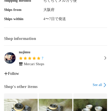
Shipping method
らくらくメルカリ便
Ships from
大阪府
Ships within
4〜7日で発送
Shop information
najimu
7
Mercari Shops
Follow
See all
Shop's other items