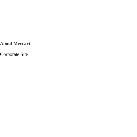
About Mercari
Corporate Site
Mercari Careers
Latest News
Official Blog
Press Kit
Mercari US
m department
Help
Help Center
Inquiry History List
Privacy Policy & Terms of Service
Terms of Service
Privacy Policy