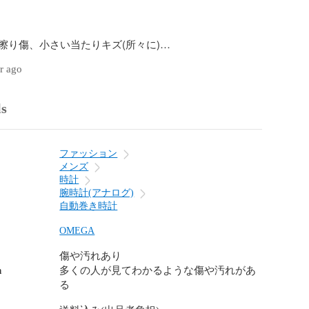
擦り傷、小さい当たりキズ(所々に)

り傷、小さい打痕(所々に)

ar ago
が多い、ひびわれ(5時位置、6時位置)

レット：軽い擦り傷(所々に)

ージ、シミ

ls
いダメージ、シミ、塗装剥がれ(所々に、インデックス)

：　軽い擦り傷(所々に)

ファッション
   308  251003 TA
メンズ
時計
腕時計(アナログ)
自動巻き時計
OMEGA
傷や汚れあり
n
多くの人が見てわかるような傷や汚れがあ
る