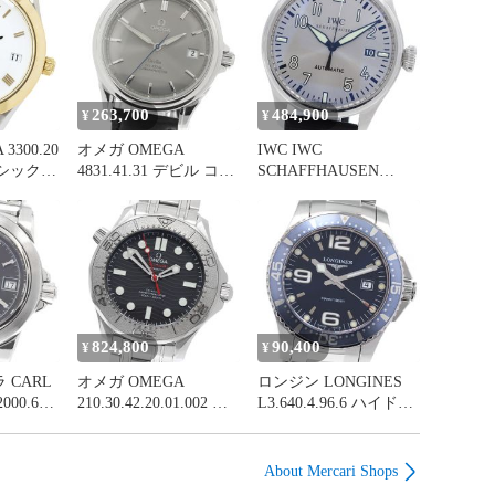
263,700
484,900
¥
¥
3300.20
オメガ OMEGA
IWC IWC
シック
4831.41.31 デビル コー
SCHAFFHAUSEN
き メン
アクシャル デイト 自
IW325519 パイロット
動巻き メンズ _966181
ウォッチ マークXVI フ
ァザー＆サン デイト
自動巻き メンズ
_973369
824,800
90,400
¥
¥
 CARL
オメガ OMEGA
ロンジン LONGINES
000.620
210.30.42.20.01.002 シ
L3.640.4.96.6 ハイドロ
ト 自動
ーマスター300 コーア
コンクエスト デイト
ス
クシャル 自動巻き メ
クォーツ メンズ 保証
ンズ 良品 保証書付き
書付き_964970
About Mercari Shops
_975073