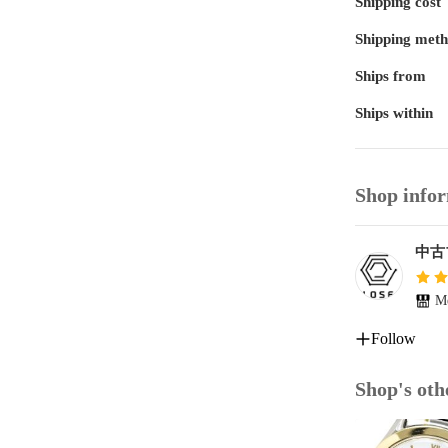
Shipping cost
Shipping met
Ships from
Ships within
Shop info
中古
Me
Follow
Shop's oth