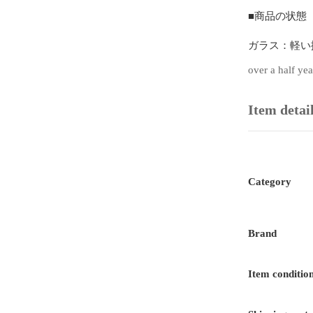
■商品の状態

ガラス：軽い
ケース：軽い擦
over a half ye
ベゼル：擦り傷
ベルト/ブレス
針：軽いダメ
Item detai
文字盤：　軽
尾錠/バックル
商品番号：912524
Category
Brand
Item conditio