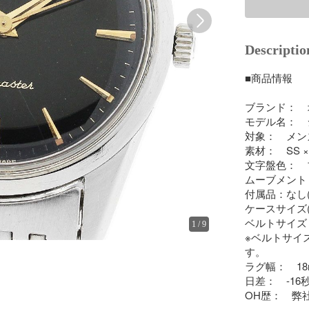
Descriptio
■商品情報

ブランド：　オ
モデル名：　
対象：　メンズ
素材：　SS × 
文字盤色：　
ムーブメント
付属品：なし(
ケースサイズ(ｗ
ベルトサイズ：約
1
/
9
※ベルトサイ
す。

ラグ幅：　18
日差：　-16秒
OH歴：　弊