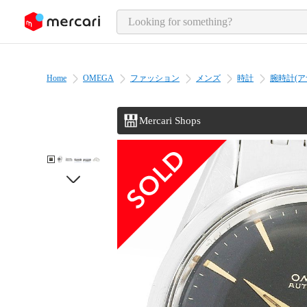
o page content
Home
OMEGA
ファッション
メンズ
時計
腕時計(ア
Mercari Shops