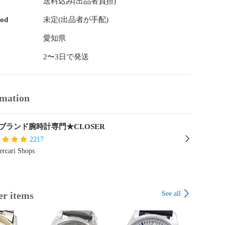
送料込み(出品者負担)
hod
未定(出品者が手配)
愛知県
2〜3日で発送
rmation
ブランド腕時計専門★CLOSER
2217
rcari Shops
See all
er items