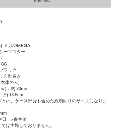
Buy now
n
メガ/OMEGA

シーマスター



SS

ブラック

：自動巻き

本体のみ)

)：約 33mm

 18.5cm

ズとは、ケース部分も含めた総腕回りのサイズになりま
mm

/日　※参考値

社では実施しておりません。
