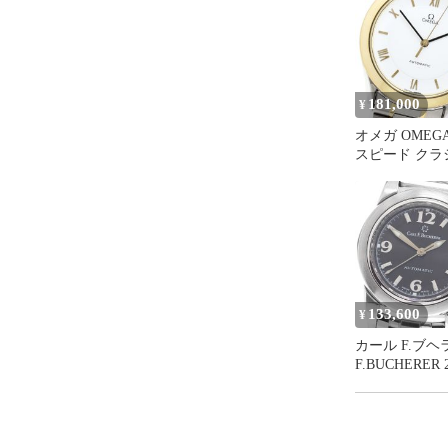
181,000
¥
オメガ OMEGA 
スピード クラ
デイト 自動巻
ズ _944401
133,600
¥
カール F.ブヘラ
F.BUCHERER 2
パトラビ デイ
巻き レディー
_963353