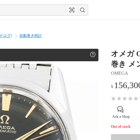
ナログ)
自動巻き時計
オメガ O
巻き メン
OMEGA
156,30
¥
Ask a Shop
Out of stock