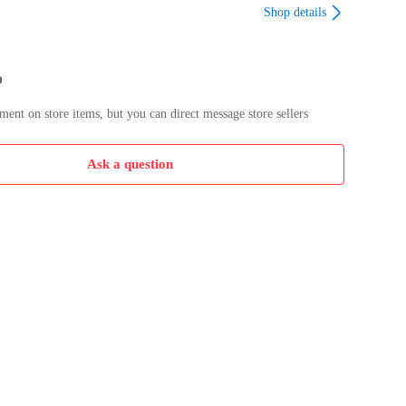
前の安価な新興国向けOEMメーカーの取扱いは御座いま
Shop details
6512005101
までもイメージです

p
庫確認】をお願いいたします

によりメーカーが変わることがあります

指定の場合は必ず弊社までお問い合わせください

nt on store items, but you can direct message store sellers
をされずに落札された場合や欠品中の場合にはキャンセル

ム利用料の都合で入荷までお待ちいただく場合がござい
Ask a question
の事故が起こった際、当方は一切の責任を負いかねます

会社まで運送クレームとしてお問い合わせください