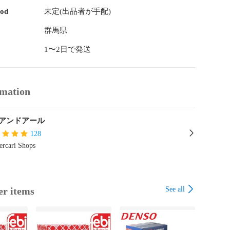
hod
未定(出品者が手配)


30 S500 S500L S55 S55L AMG

群馬県
1〜2日で発送
9 C209 A209

20



rmation




アンドアール
128
rcari Shops
 ビアノ VIANO

See all
er items
補足■

全てのパーツはパーツ交換時に必要とされる作業行程

イクル内の洗浄、オイル補充など)を行わないと、
