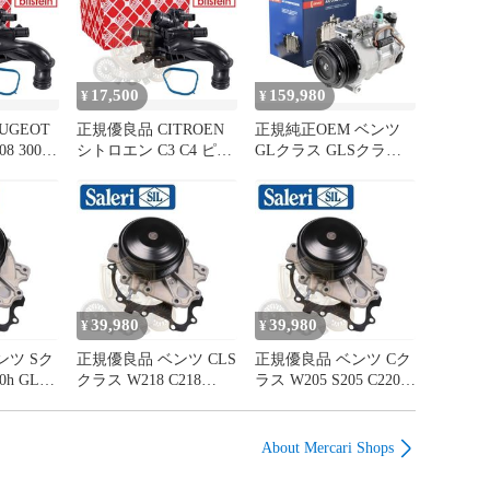
に交換されてもすぐに不具合を引き起こす場合がありま
コン系パーツの交換は専門店で行って頂く事を前提に販
17,500
159,980
¥
¥


された場合、保証対象外とさせていただく場合がござい
UGEOT
正規優良品 CITROEN
正規純正OEM ベンツ
8 3008
シトロエン C3 C4 ピカ
GLクラス GLSクラス
商品不良による対応の際に整備記録簿にて作業工場等の

スタット
ソ グランドピカソ DS3
X166 GL350d GL350
いただきますのでご了承ください

 サーモ
サーモスタット サーモ
GLS350d GLS350 エア
作業を行った整備工場様の確認ができるように対応をお願
ング サ
スタッド サーモスタッ
コンコンプレッサー
80
トハウジング サーモ
ACコンプレッサー
9810916880 1336Z8
0008309900 0008309300
理解のうえ、ご購入をお願い致します

39,980
39,980
¥
¥
製品をご購入の場合は、全車種、車輛情報【17桁の車体
合確認が必要です

ンツ Sク
正規優良品 ベンツ CLS
正規優良品 ベンツ Cク
くは弊社までお問い合わせください

0h GLC
クラス W218 C218
ラス W205 S205 C220d
253
X218 CLS220d CLS220
Eクラス W212 S212
品は全て「正規純正品 / 正規純正OEM」または純正品に
51 エン
ブルーテック OM651
E220d E220ブルーテッ
ーポンプ
エンジン ウォーターポ
ク エンジン ウォータ
About Mercari Shops
ンプ
ンプ クーラントポンプ
ーポンプ クーラントポ
」のみの取扱いとなっております

12005101
6512000002 6512005101
ンプ 6512000002