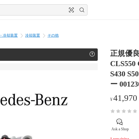
・冷却装置
冷却装置
その他
正規優良品
CLS550
S430 
ー 00123
41,970
¥
Ask a Shop