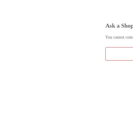
同じような名
せん

※ 画像はあく
Ask a Sho
※ 必ず【在
※ 在庫状況
※ メーカー
You cannot comme
※ 在庫確認
またはシステ
ます

万一、運送中
その際は運送