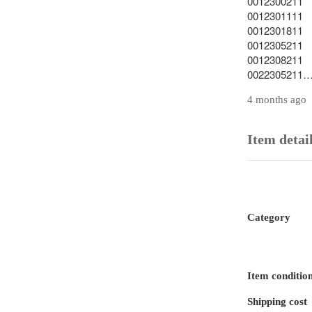
0012300211

0012301111

0012301811

0012305211

0012308211

0022305211

0002309011

4 months ago
正規優良品

Item detai
Mercedes-
Cクラス W203 
Category
C180 C200 
Eクラス W211 
E240 E320 E5
Item conditio
CLSクラス W21
Shipping cost
CLS550 CLS5