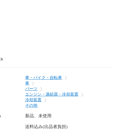
ls
Benz / メルセデスベンツ

車・バイク・自転車
車
S203 CL203

パーツ
コンプレッサー 240 C320

エンジン・過給器・冷却装置
冷却装置
S211

その他
00

n
新品、未使用
9 C219

送料込み(出品者負担)
5 AMG
