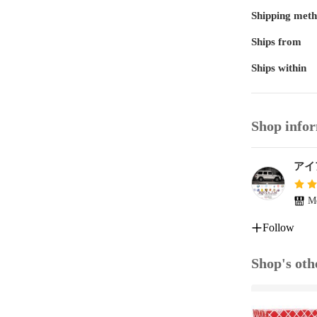
Shipping met
Sクラス W220
S320 S350 S4
Ships from
Ships within
CLKクラス W20
CLK240 CLK3
Mクラス W164
Shop info
ML500 ML550
Rクラス W251
アイ
R350 R500

Me
Vクラス W639
V350

Follow
Shop's oth
■上記商品説明
エアコン系の
(エアコンサ