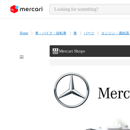
o page content
Home
車・バイク・自転車
車
パーツ
エンジン・過給器
Mercari Shops