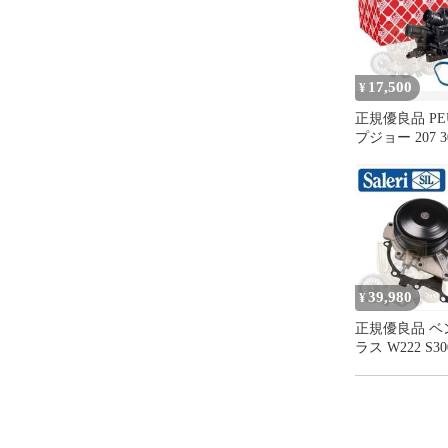
新品のパーツ
す

弊社ではエア
17,500
¥
売しております
個人で交換を
正規優良品 PE
ます

プジョー 207 30
保証期間内の
5008 サーモ
確認をさせて
サーモスタッド
※ 交換時に
スタットハウジ
ーモ 98109168
いしています

1336Z8
上記内容をご
39,980
¥
当社取扱いの
番号】にて適
正規優良品 ベ
質問欄、もし
ラス W222 S30
クラス X253 C
当社取扱い商
GLC220d OM6
準ずる

ジン ウォータ
クーラントポ
「正規優良品
6512000002 65