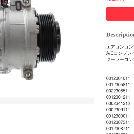
1 remaining
Descriptio
エアコンコンプ
A/Cコンプレ
クーラーコン
0012301011

0012305811

0022305511

0012301211

0002341312

0002309111

0012300011

0012307311

0012308711
