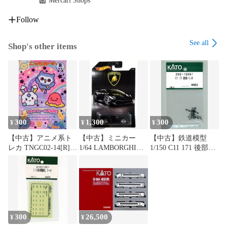
Mercari Shops
Follow
See all
Shop's other items
300
1,300
300
¥
¥
¥
【中古】アニメ系ト
【中古】ミニカー
【中古】鉄道模型
レカ TNGC02-14[R]：
1/64 LAMBORGHINI
1/150 C11 171 後部ハ
そらのフィールド探
SESTO ELEMENTO
シゴ 「Assyパーツ」
検!
「Hot Wheels ランボ
[Z02-10051]
ルギーニ」 [DWF28]
300
26,500
¥
¥