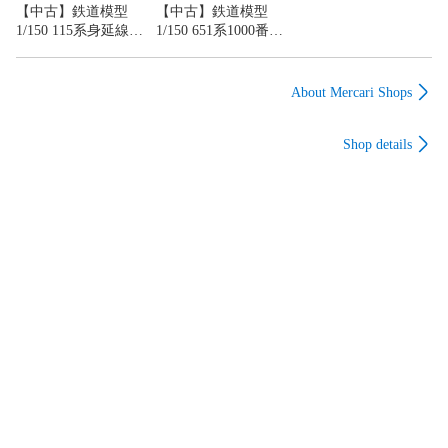
【中古】鉄道模型
【中古】鉄道模型
1/150 115系身延線色
1/150 651系1000番台
シール [4100-6E1]
伊豆クレイルタイプ
4両セット [10-944]
About Mercari Shops
Shop details