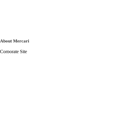
About Mercari
Corporate Site
Mercari Careers
Latest News
Official Blog
Press Kit
Mercari US
m department
Help
Help Center
Inquiry History List
Privacy Policy & Terms of Service
Terms of Service
Privacy Policy
Cookie Policy