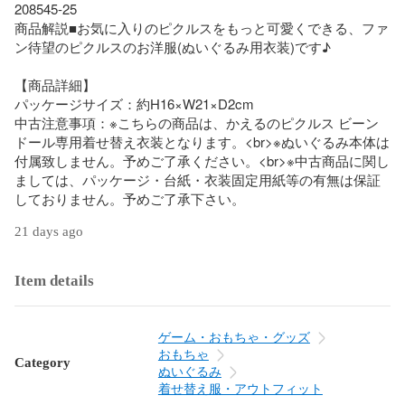
208545-25

商品解説■お気に入りのピクルスをもっと可愛くできる、ファ
ン待望のピクルスのお洋服(ぬいぐるみ用衣装)です♪

【商品詳細】

パッケージサイズ：約H16×W21×D2cm

中古注意事項：※こちらの商品は、かえるのピクルス ビーン
ドール専用着せ替え衣装となります。<br>※ぬいぐるみ本体は
付属致しません。予めご了承ください。<br>※中古商品に関し
ましては、パッケージ・台紙・衣装固定用紙等の有無は保証
しておりません。予めご了承下さい。
21 days ago
Item details
ゲーム・おもちゃ・グッズ
おもちゃ
Category
ぬいぐるみ
着せ替え服・アウトフィット