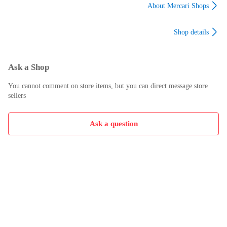
HiKOKI対応 ブロワ
オル 吸水 包むだけ
物 ハート柄 ブラック
About Mercari Shops
ー 洗車 エアロツール
開かない 軽量 風呂敷
レッド 黒 赤 LOVE
ズ 超強力 ターボ 充
ラッピングクロス タ
HEART 送料無料
Shop details
電式 18V 小型 ミニ
オル くっつくクロス
暴風 ブロア ブロアー
カメララップ ラップ
軽量
クロス ランチクロス
マルチラップクロス
Ask a Shop
お弁当袋 ランチバッ
ク
You cannot comment on store items, but you can direct message store
sellers
Ask a question