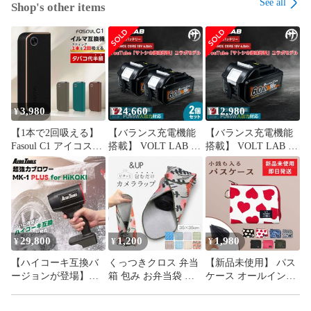
See all
Shop's other items
【商品詳細】

サイズ：15x22x7cm

重量：295g

セット内容：本体、専用取っ手付きハードケース

【配送業者】

ヤマト運輸または日本郵便

3,980
24,660
12,980
¥
¥
¥
【1本で2回吸える】
【バランス充電機能
【バランス充電機能
最後までご覧いただき、誠にありがとうございます。

Fasoul C1 アイコスイ
搭載】 VOLT LAB マ
搭載】 VOLT LAB マ
商品説明をご確認の上、ご購入いただけましたら幸いです。

ルマi互換機 2度吸い
キタ互換 バッテリー
キタ互換 バッテリー
何かご不明点がございましたらお気軽にメッセージからお問
シケモク マシーン コ
MAKITA互換
MAKITA互換
い合わせください。
ンパクト ファソウル
BALANCE CORE 18V
BALANCE CORE 18V
Q1 Fasoul IQOSイル
6.0Ah PD65W出力
6.0Ah PD65W出力
マ互換機 イルマ互換
Type-C入力 出力 サト
Type-C入力 出力 サト
機 アイコス互換機 電
シの趣味部屋 バラン
シの趣味部屋 バラン
子タバコ 本体 加熱式
ス充電 バランスコア
ス充電 バランスコア
29,800
1,200
1,980
¥
¥
¥
タバコ ランキング 連
ブロワー 掃除機 充電
ブロワー 掃除機 充電
【ハイコーキ互換バ
くっつきクロス 弁当
【新品未使用】 パス
続15本 イルマ用
器
器
ージョンが登場】
箱 包み お弁当袋 ナ
ケース オールインワ
AERO TOOLS 超強力
フキン くっつきタオ
ン 定期入れ 小銭入れ
ブロワー MK-1 PLUS
ル くっつき風呂敷 タ
クレジットカード 小