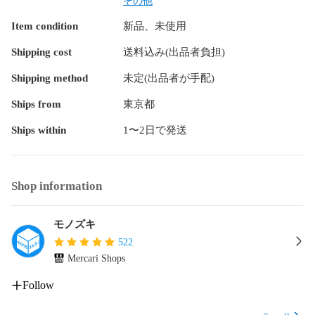
※マキタ純正バッテリー「18Vリチウムイオンライトバッテ
その他
リ」には対応しておりません。

Item condition
新品、未使用
■嬉しい専用ケース付き

Shipping cost
送料込み(出品者負担)
シンプルな黒の取っ手付きハードケースが付属していますの
で、車に積んでおく時やガレージに置いておく時なども整理
Shipping method
未定(出品者が手配)
がしやすくなっています。

Ships from
東京都
■洗車以外にも様々な用途に

Ships within
1〜2日で発送
キャンプに持っていけば炭火起こしの強力な味方になります
（風量には注意…）また、落ち葉の掃除や家の外壁の掃除な
どガーデニングやお掃除の場面で幅広く活躍すること間違い
ありません。車の社内もドアを開けておいて一吹きすればゴ
Shop information
ミやホコリなどは一瞬できれいになります。

■SNSで超話題

モノズキ
ユーチューブ、ティックトック、エックス（Twitter）、イン
522
スタグラムなどの洗車界隈で今話題沸騰中の最強ブロワーで
Mercari Shops
す。あなたの洗車ライフが変わります！車好きの方へのプレ
ゼントとしてもオススメです！

Follow