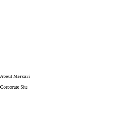
About Mercari
Corporate Site
Mercari Careers
Latest News
Official Blog
Press Kit
Mercari US
m department
Help