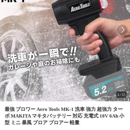
1
/
15
最強 ブロワー Aero Tools MK-1 洗車 強力 超強力 ター
ボ MAKITA マキタバッテリー 対応 充電式 18V 6Ah 小
型 ミニ 暴風 ブロア ブロアー 軽量