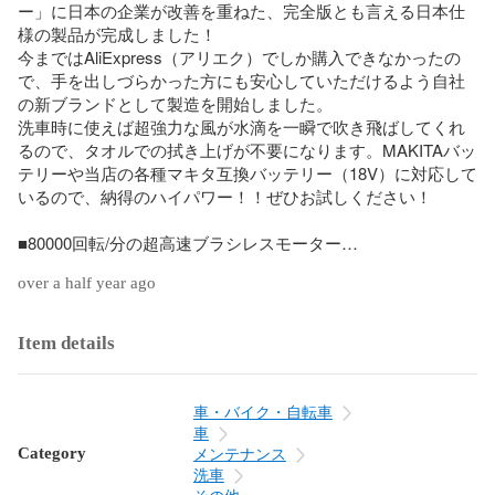
ー」に日本の企業が改善を重ねた、完全版とも言える日本仕
様の製品が完成しました！

今まではAliExpress（アリエク）でしか購入できなかったの
で、手を出しづらかった方にも安心していただけるよう自社
の新ブランドとして製造を開始しました。

洗車時に使えば超強力な風が水滴を一瞬で吹き飛ばしてくれ
るので、タオルでの拭き上げが不要になります。MAKITAバッ
テリーや当店の各種マキタ互換バッテリー（18V）に対応して
いるので、納得のハイパワー！！ぜひお試しください！

■80000回転/分の超高速ブラシレスモーター

超高回転のモーターが圧倒的な風力を生み出します。台風の
over a half year ago
ような暴風で一瞬で水滴が弾け飛んで乾いてしまうので、洗
車の時に拭き上げが一切必要ありません。時間短縮＆ラクラ
クであなたの洗車が変わります！

Item details
■MAKITAバッテリー対応

本製品は18Vのマキタバッテリーで駆動します。純正のバッテ
車・バイク・自転車
リーはもちろんのこと、当店の各種互換バッテリーでも使う
車
ことができるので、MAKITAの掃除機や工具などをお使いの方
Category
メンテナンス
ならすぐにご使用いただけます。

洗車