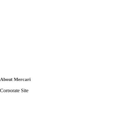
About Mercari
Corporate Site
Mercari Careers
Latest News
Official Blog
Press Kit
Mercari US
m department
Help