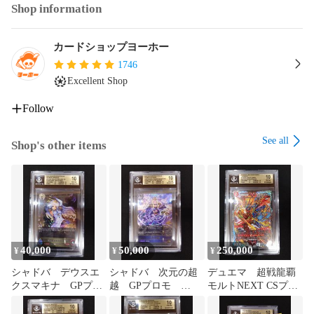
Shop information
カードショップヨーホー
1746
Excellent Shop
Follow
See all
Shop's other items
40,000
50,000
250,000
¥
¥
¥
シャドバ デウスエ
シャドバ 次元の超
デュエマ 超戦龍覇
クスマキナ GPプロ
越 GPプロモ
モルトNEXT CSプロ
モ BGS10 鑑定済み
BGS10 鑑定済み品 ゴ
モ BGS10 鑑定済み
品 ゴールドラベ
ールドラベル PSA10
品 ゴールドラベル