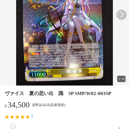
1
/
6
ヴァイス 夏の思い出 識 SP SMP/W82-003SP
34,500
送料込み(出品者負担)
¥
1