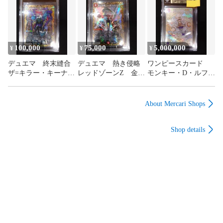
ル PSA10相当
相当
PSA10相当
100,000
75,000
5,000,000
¥
¥
¥
デュエマ 終末縫合
デュエマ 熱き侵略
ワンピースカード
ザ=キラー・キーナリ
レッドゾーンZ 金ト
モンキー・D・ルフ
ー 金トレジャー
レジャー BGS10
ィ OP05-119 SP 金
BGS10 鑑定済み品
鑑定済み品 ゴールド
背景 ニカルフィ
ゴールドラベル
ラベル PSA10相当
BGS10 鑑定済み品
About Mercari Shops
PSA10相当
PRISTINE ゴールド
ラベル PSA10相当
Shop details