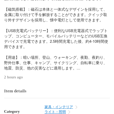
【磁気搭載】：磁石は本体と一体式なデザインを採用して、
金属に取り付けて手を解放することができます。クイック取
り外すデザインを採用し、懐中電灯として使用できます。

【USB充電式バッテリー】：便利なUSB充電器式でラップト
ップ、コンピューター、モバイルバッテリーなどのUSB互換
デバイスで充電できます。2.5時間充電した後、約4-10時間使
用できます。

【用途】：暗い場所、登山、ウォーキング、夜勤、夜釣り、
野外仕事、仕事、キャンプ、サイクリング、自転車に乗り、
地震、防災、他の災害などに適用します。

2 hours ago
【防水】：IPX4レベルの防水、防塵性能を備えております。※
完全防水では有りませんので、水中でのご使用はお避けてく
ださい。

Item details
製品仕様：

素材：ABS硬質プラスチック素材

家具・インテリア
製品重さ：約70G

Category
ライト・照明