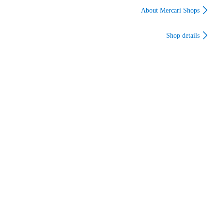
式 切り口なめらか 簡
めらか 簡単 蓋 大口
2種類 書類収納 掲示
About Mercari Shops
単 蓋 大口 カット ト
カット トップ カン
用 ファイルポケット
ップ カン コップ 切
コップ 切る 開ける
バインダー対応 オフ
Shop details
る 開ける 栓抜き 切
栓抜き お酒 ジュース
ィス 店舗 学校 受付
り口 リメイク DIY 再
切り口 リメイク DIY
案内表示 メニュー 契
利用 保存 保管 のど
再利用 保存 保管 の
約書 資料整理 クリア
ごし キャンプ ジョッ
どごし キャンプ ジョ
ホルダー 厚め 丈夫
キ
ッキ