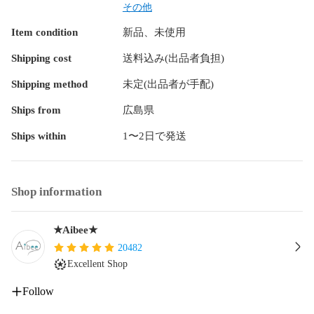
製品サイズ：80 * 43 * 30mm

その他
防水レベル：IPX4

Item condition
新品、未使用
バッテリー：18650リチウムバッテリー、過充電保護

使用時間：4-10時間

Shipping cost
送料込み(出品者負担)
充電時間：約2.5時間

Shipping method
未定(出品者が手配)
Ships from
広島県
Ships within
1〜2日で発送
Shop information
★Aibee★
20482
Excellent Shop
Follow