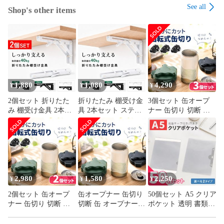
See all
Shop's other items
1,880
1,080
4,290
¥
¥
¥
2個セット 折りたた
折りたたみ 棚受け金
3個セット 缶オープ
み 棚受け金具 2本セ
具 2本セット ステン
ナー 缶切り 切断 缶
ット ステンレス L字
レス L字型 ブラケッ
オープナー カッター
型 ブラケット ウォー
ト ウォールシェルフ
ビール 缶ビール 回転
ルシェルフ 壁掛け
壁掛け DIY 耐荷重
式 切り口なめらか 簡
DIY 耐荷重40kg 頑丈
40kg 頑丈 ワンタッチ
単 蓋 大口 カット ト
ワンタッチ 省スペー
省スペース 収納 デス
ップ カン コップ 切
ス 収納 デスク カウ
ク カウンター キッチ
る 開ける 栓抜き 切
ンター キッチン 作業
ン 洗面所 作業台 壁
り口 リメイク DIY 再
2,980
1,580
2,250
¥
¥
¥
台 壁面収納 15cm
面収納 15cm 20cm 飾
利用 保存 保管 のど
2個セット 缶オープ
缶オープナー 缶切り
50個セット A5 クリア
20cm 飾り棚 壁付け
り棚 壁付け 黒 白
ごし キャンプ ジョッ
ナー 缶切り 切断 缶
切断 缶 オープナー
ポケット 透明 書類ケ
黒 白
キ
オープナー カッター
カッター ビール 缶ビ
ース 両面テープ付き
ビール 缶ビール 回転
ール 回転式 切り口な
穴あきタイプ 選べる