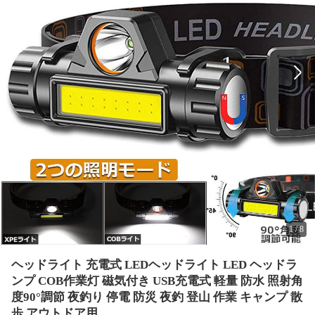
1
/
8
ヘッドライト 充電式 LEDヘッドライト LED ヘッドラ
ンプ COB作業灯 磁気付き USB充電式 軽量 防水 照射角
度90°調節 夜釣り 停電 防災 夜釣 登山 作業 キャンプ 散
歩 アウトドア用