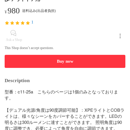
980
送料込み(出品者負担)
¥
1
Ask a Shop
This Shop doesn’t accept questions.
Buy now
Description
型番：c11-25a　こちらのページは1個のみとなっておりま
す。

【デュアル光源/角度は90度調節可能】：XPEライトとCOBラ
イトは、様々なシーンをカバーすることができます。LEDの
明るさは300ルーメンに達すことができます。 照明角度は90
度に調整でき、必要によって角度を自由に調節できます。
