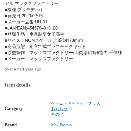
デル マックスファクトリー

■機種:プラモデル()

■発売日:2023/02/16

■メーカー品番:HH-01

■JAN/EAN:4545784013120

■登場作品：重兵装型女子高生

■サイズ：NONスケール(全高約170mm)

■商品形態：組立て式プラスチックキット

■原型製作：マックスファクトリー(山岡準)/制作協力:千値練

■メーカー：マックスファクトリー

over a half year ago
【商品説明】

■商品状態：ランナー袋一部開封済

--------------------

Item details
重兵装型女子高生、ついにプラスチックモデル化!

イラストレーターnecoがWEB上で展開している『重兵装型女
子高生』より「壱」がPLAMAXになって登場。

ゲーム・おもちゃ・グッズ
Category
おもちゃ
PLAMAXのために一新された服装や武器のデザインを元に、
その他
MAXFACTORYがプラスチックモデル化。

Brand
スナップフィットモデル

Max Factory