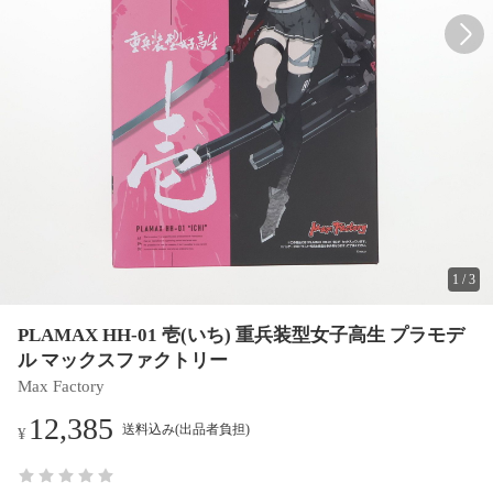
1
/
3
PLAMAX HH-01 壱(いち) 重兵装型女子高生 プラモデ
ル マックスファクトリー
Max Factory
12,385
送料込み(出品者負担)
¥