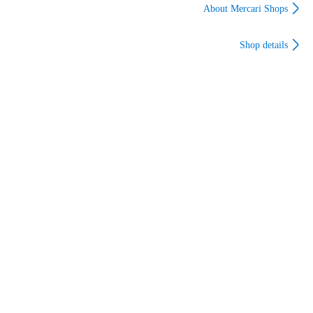
イ
50&ユニコーンドリ
ンダイスピリッツ
About Mercari Shops
ル50 セット ナンバー
ワン戦隊ゴジュウジ
Shop details
ャー プラモデル バン
ダイ