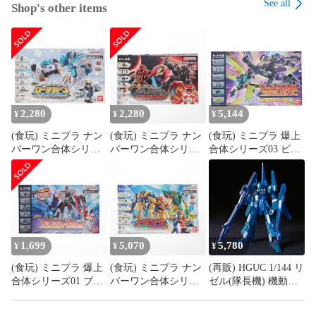
See all
Shop's other items
2,280
2,280
5,144
¥
¥
¥
(食玩) ミニプラ ナン
(食玩) ミニプラ ナン
(食玩) ミニプラ 爆上
バーワン合体シリー
バーワン合体シリー
合体シリーズ03 ビュ
ズ04 グーデバーン&
ズ03 ブラック大獣神
ンビュンマッハーロ
ベアックマ50 セット
&ウルフデカリバー
ボ&ブンブンマリン&
ナンバーワン戦隊ゴ
50 セット ナンバーワ
ブンブンサファリ セ
ジュウジャー プラモ
ン戦隊ゴジュウジャ
ット 爆上戦隊ブンブ
デル バンダイ
ー プラモデル バンダ
ンジャー プラモデル
イ
バンダイ
1,699
5,070
5,780
¥
¥
¥
(食玩) ミニプラ 爆上
(食玩) ミニプラ ナン
(再販) HGUC 1/144 リ
合体シリーズ01 ブン
バーワン合体シリー
ゼル(隊長機) 機動戦
ブンジャーロボ セッ
ズ02 テガソード&イ
士ガンダムUC(ユニコ
ト プラモデル バンダ
ーグルシューター
ーン) プラモデル バ