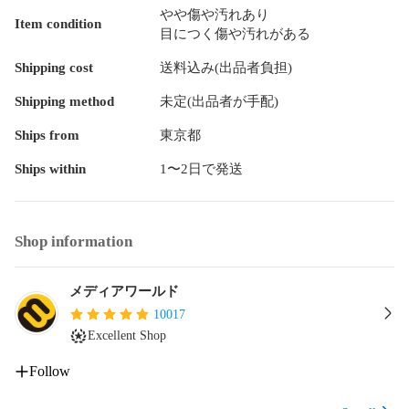
要所にはPVCパーツを使用。

やや傷や汚れあり
塗装済みパーツとして「表情パーツ」「眼球パーツ」「スカ
Item condition
目につく傷や汚れがある
ーフ&襟パーツ」「手首パーツ」「刀身パーツ」をご用意。

表情パーツは「通常顔」「微笑み顔」に加えて、目線選択式
Shipping cost
送料込み(出品者負担)
の「通常顔」「微笑み顔」「マスク顔」が付属

3つの巨大な刀を装備。それぞれの鞘から抜き差しが可能とな
Shipping method
未定(出品者が手配)
っています。

踵や鞘には短刀を装備。こちらも抜き差し可能となっていま
Ships from
東京都
す。

Ships within
1〜2日で発送
さまざまなシーンを可能にする可動支柱付き専用台座が付
属。

水転写式デカールが付属。

Shop information
■権利表記：&copy;neco

メディアワールド
10017
Excellent Shop
Follow