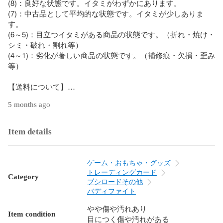
(8)：良好な状態です。イタミがわずかにあります。

(7)：中古品として平均的な状態です。イタミが少しありま
す。

(6～5)：目立つイタミがある商品の状態です。（折れ・焼け・
シミ・破れ・割れ等）

(4～1)：劣化が著しい商品の状態です。（補修痕・欠損・歪み
等）

【送料について】

5 months ago
当店ではご注文の配送料はお客様負担となります。

配送料につきましては、商品価格の隣に表記の送料をご覧い
ただくか、画面下部にございます「送料」の項目をご覧くだ
Item details
さい。

【商品について】

ゲーム・おもちゃ・グッズ
トレーディングカード
Category
商品は店頭、他サイトと在庫を共有しております。そのため
ブシロードその他
注文後に在庫を確保できない場合がございます。

バディファイト
やや傷や汚れあり
中古品のため多少のキズ・ヨゴレ・経年劣化等がございま
Item condition
目につく傷や汚れがある
す。
