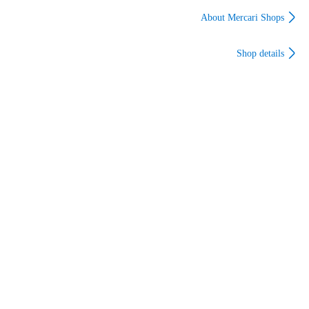
CRUISE SIGN
ー・メガ・バズー
カ・ランチャー
お客様の責任により荷物が返送された場合、返送料と再配達
About Mercari Shops
の送料はお客様の負担となります。返送料、再配達の送料は
当店より銀行振込にて別途請求をし、お振込みの確認後、再
Shop details
配達をさせていただきます。なお、荷物が返送された場合で
あってもご注文をキャンセルすることはできかねます。

商品管理番号：1284750635