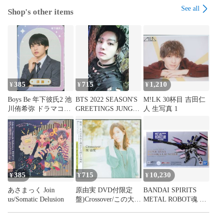
ゲーム、DVD等の特典品は、タイトルに特典付属の記載がな
See all
Shop's other items
い場合は本体のみとなります。また商品が特典品の場合、本
体が付属する記載がない場合特典のみとなります。

食玩等の食品または飲料が付属する商品の食品及び飲料の飲
食はお止めください。当店では食玩の付属物、外装を商品の
主体とし、食品としての販売をしていないため、飲食をした
場合の健康被害の責任は負いかねます。

385
715
1,210
¥
¥
¥
【商品画像について】

Boys Be 年下彼氏2 池
BTS 2022 SEASON'S
M!LK 30杯目 吉田仁
川侑希弥 ドラマコレ
GREETINGS JUNG
人 生写真 1
商品画像は参考画像を使用しており、実際の商品の状態は画
クションカード
KOOK トレーディン
像と多少異なる場合がございます。

グカード
【配送について】

配送業者は当社指定の配送業者となります。

385
715
10,230
¥
¥
¥
本商品は渋谷店より発送致します。

あさまっく Join
原由実 DVD付限定
BANDAI SPIRITS
商品によって出荷地が異なるため、商品の同梱は承れませ
us/Somatic Delusion
盤)Crossover/この大空
METAL ROBOT魂 Hi-
ん。

に、翼を広げて
νガンダム専用ハイパ