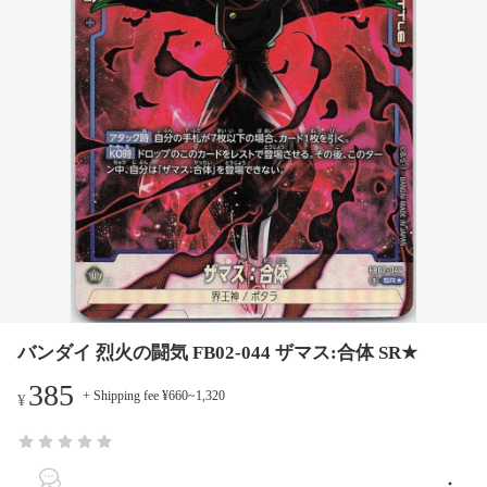
バンダイ 烈火の闘気 FB02-044 ザマス:合体 SR★
385
+ Shipping fee ¥660~1,320
¥