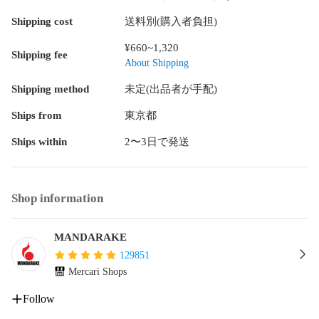
Shipping cost
送料別(購入者負担)
商品には値札ラベルや管理シール、海外出荷向け、国内輸入
に伴うシールが貼りついている場合もございます。

¥660~1,320
Shipping fee
About Shipping
未開封(メーカー検品によるテープの多重貼りを含む)商品の内
容不備、動作不良につきましては保証対象外です。

Shipping method
未定(出品者が手配)
Ships from
東京都
開封品の内、音声や発光等の機能を有する商品に関しては動
作確認済で、動作不良がある場合は商品状態に表記をしてお
Ships within
2〜3日で発送
ります。電化製品や精密機器に関しては動作確認は行ってお
りません。

電池やはがき、チラシ等の商品の性質に影響しない付属品は
Shop information
付属しない場合がございます。

商品に付属している応募券やシリアルコード等は利用できな
MANDARAKE
い場合がございます。

129851
Mercari Shops
布製品(バッグ、タペストリー、ハンカチ等)は保管や発送時の
都合上、折れ跡がある場合がございます。

Follow