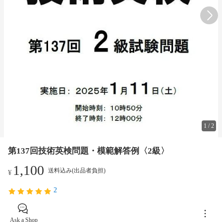
1
/
2
第137回技術英検問題・模範解答例〈2級〉
1,100
送料込み(出品者負担)
¥
2
Ask a Shop