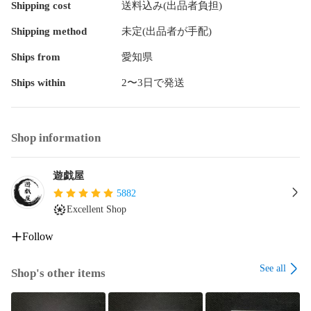
Shipping cost
送料込み(出品者負担)
・レアリティ

シークレットレア

Shipping method
未定(出品者が手配)
・品番

Ships from
愛知県
TTP1-JP060

Ships within
2〜3日で発送
#遊戯王 の剣の御巫ハレのシークレットレアとなっておりま
す！

Shop information
状態や発送に関するご質問など気になる点がございました
ら、ぜひお気軽にお尋ねください！

遊戯屋
#遊戯王OCGデュエルモンスターズ

5882
#最新弾

Excellent Shop
#クォーターセンチュリークロニクル

#サイドユニティ

Follow
#サイドプライド

#ウィン

See all
#ヒータ

Shop's other items
#ダルク

#ライナ
