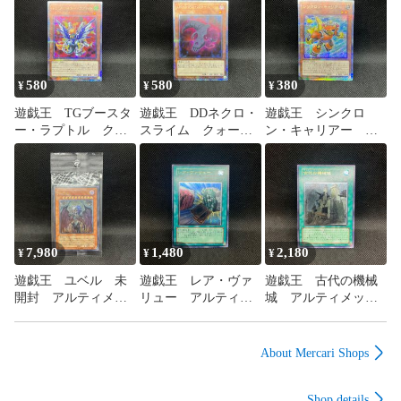
#アウス

#オベリスクの巨神兵

#ラーの翼神竜

#篝火

#ハーピィの羽根箒

580
580
380
¥
¥
¥
#オシリスの天空竜

遊戯王 TGブースタ
遊戯王 DDネクロ・
遊戯王 シンクロ
#絵違い

ー・ラプトル クォ
スライム クォータ
ン・キャリアー ク
#新絵

ーターセンチュリー
ーセンチュリーシー
ォーターセンチュリ
#サロスエレスクルヌギアス

シークレットレア
クレットレア
ーシークレットレア
#20th

#25th

#東京ドーム

#青眼の白龍

#ブルーアイズ

7,980
1,480
2,180
¥
¥
¥
#青き眼

遊戯王 ユベル 未
遊戯王 レア・ヴァ
遊戯王 古代の機械
#真紅眼の黒竜

開封 アルティメッ
リュー アルティメ
城 アルティメット
#レッドアイズ

トレア
ットレア
レア
#ブラックマジシャンガール

#粛声

About Mercari Shops
#炎王

#ディアベルスター

Shop details