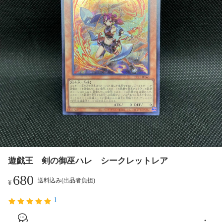
遊戯王 剣の御巫ハレ シークレットレア
680
送料込み(出品者負担)
¥
1