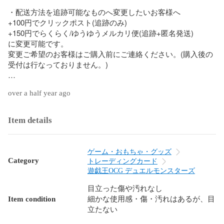
・配送方法を追跡可能なものへ変更したいお客様へ

+100円でクリックポスト(追跡のみ)

+150円でらくらく/ゆうゆうメルカリ便(追跡+匿名発送)

に変更可能です。

変更ご希望のお客様はご購入前にご連絡ください。(購入後の
受付は行なっておりません。)

ショップのフォロー&いいね！で

over a half year ago
・入荷情報

・セール

・値下げ

Item details
の情報を得ることができます！

ぜひフォロー&いいね！の両方よろしくお願いします！

ゲーム・おもちゃ・グッズ
【商品情報】

Category
トレーディングカード
・BOX名

遊戯王OCG デュエルモンスターズ
TACTICAL-TRYPACK

目立った傷や汚れなし
Item condition
細かな使用感・傷・汚れはあるが、目
・カード名

立たない
剣の御巫ハレ
