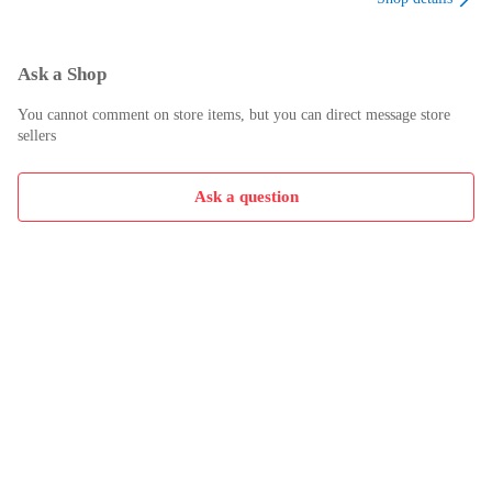
#スネークアイ

#転生炎獣

#サラマングレイド

#閃刀姫

Ask a Shop
#霊獣

#ふわんだりぃず

You cannot comment on store items, but you can direct message store
sellers
#氷結界

#ホルス

#ラビュリンス

Ask a question
#VS

#神碑

#ルーン

#御巫

#ユベル

#バーバリアン

#TG

#テックジーナス

#教導

#ドラグマ

#シンクロン

#焔聖騎士

#ピーステッド
