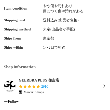
未使用品

やや傷や汚れあり
Item condition
目につく傷や汚れがある
Aランク

キズなし

Shipping cost
送料込み(出品者負担)
 A−

Shipping method
未定(出品者が手配)
目立ちにくいキズが1〜2カ所

Ships from
東京都
Bランク（B＋〜B−あり）

目立ちにくいキズが2〜3ヵ所　

Ships within
1〜2日で発送
Cランク（C＋〜C−あり）

全体的にキズ

Shop information
Dランク

目立つキズが多い

GEERBRA PLUS 住吉店
ジャンク品など
2910
Mercari Shops
Follow