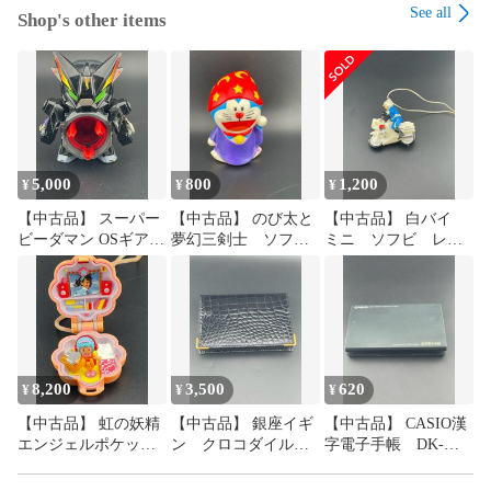
See all
Shop's other items
5,000
800
1,200
¥
¥
¥
【中古品】 スーパー
【中古品】 のび太と
【中古品】 白バイ
ビーダマン OSギア
夢幻三剣士 ソフビ
ミニ ソフビ レト
伊集院スペシャル ケ
ミニ 貯金箱 ドラ
ロ 紐付き
ーニッヒケルベロス
えもん 劇場版 限
定
8,200
3,500
620
¥
¥
¥
【中古品】 虹の妖精
【中古品】 銀座イギ
【中古品】 CASIO漢
エンジェルポケット
ン クロコダイル
字電子手帳 DK-
ロケットペンダント
カードケース 名刺
1000S ジャンク
ミュージックルーム
入れ パスケース