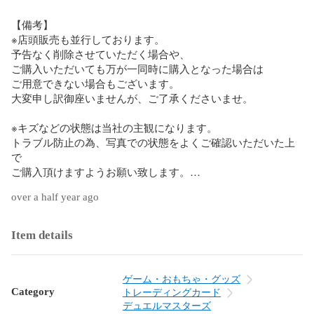
【備考】

※店頭販売も並行しております。

予告なく削除させていただく場合や、

ご購入いただいても万が一同時に購入となった場合は

ご用意できない場合もございます。

大変申し訳御座いませんが、ご了承くださいませ。

※キズなどの状態は当社の主観になります。

トラブル防止の為、写真での状態をよくご確認いただいた上
で

ご購入頂けますようお願い致します。

完璧な美品をご希望の場合は、ご購入をお控え下さい。

over a half year ago
汚れ等写真に写ってないダメージがある可能性がございま
す。

Item details
トラブル、すり替え防止の為

キャンセルは不可とさせて頂きます。

ゲーム・おもちゃ・グッズ
【ガーベラプラス　ランク基準】

Category
トレーディングカード
Sランク

デュエルマスターズ