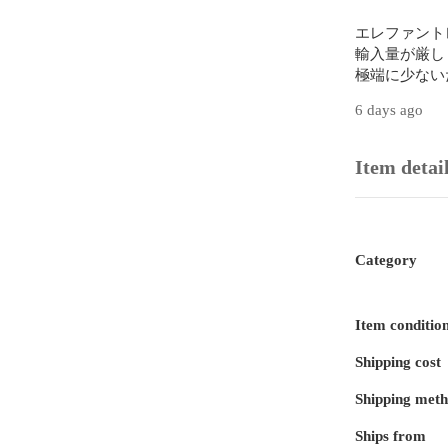
エレファント
輸入量が厳し
極端に少ない
ん、工場も限
6 days ago
っています。
で色乗せを繰
ないように丁
Item detai
め上げました。
象革は古来ヨ
をもたらすと
象徴、日本で
Category
であると認知
ムにも最適な
Item conditio
HORWEEN
Shipping cost
お付け致します
『CHROME
Shipping met
証するタグで
けることがで
Ships from