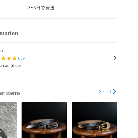
天然皮革により、キズやシワなど革の持つ個性を避けず
2〜3日で発送
ります為、小傷、血筋、シミ、シワございます。

モニターや自然光、蛍光灯などの照明や環境によりカラ
rmation
、実際の商品と異なって見える場合がございます。また
の光の当たり方等により忠実な色が再現できませんので
ださい。

uu
上ご注文下さい。

659
rcari Shops
ー#キーリング#象革#エレファントレザー#ホーウィン#ク
#スタッズ#アメカジ
See all
er items