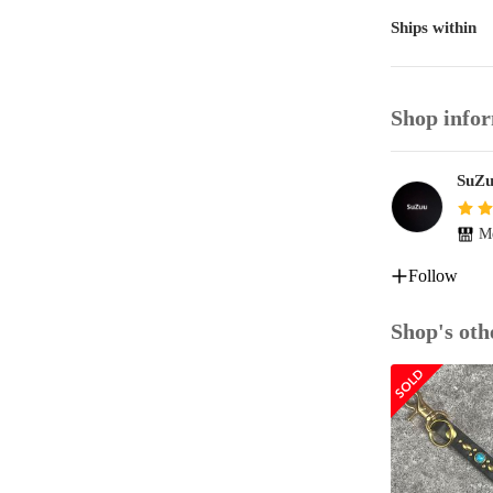
☆本製品は、
Ships within
に製作してお
☆ご覧になる
Shop info
ーの見え方は
画像は撮影時
予めご了承く
SuZ
以上ご了承の
Me
#キーホルダ
Follow
ロムエクセル
Shop's oth