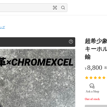
ング
超希少象革
キーホ
鍮
8,800
送
¥
Ask a Shop
Out of stock