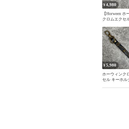
4,980
¥
【Horween 
クロムエクセル
ッズキーホルダ
リング 茶芯
ク 真鍮製ナ
全長約15cm
5,980
¥
ホーウィンク
セル キーホル
ーリング [両
ッズ 全長約22