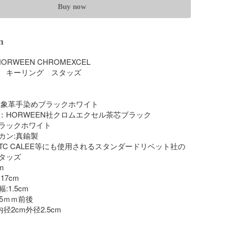
Buy now
n
RWEEN CHROMEXCEL

　キーリング　スタッズ

:象革手染めブラックホワイト

：HORWEEN社クロムエクセル茶芯ブラック

ラックホワイト

ン:真鍮製

TC CALEE等にも使用されるスタンダードリベット社の
タッズ



7cm

1.5cm

5ｍｍ前後

径2cm外径2.5cm
