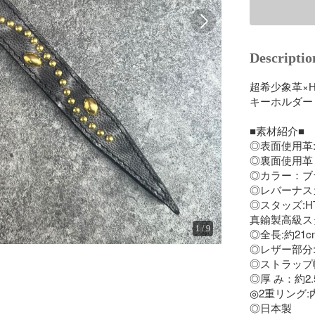
Descriptio
超希少象革×HO
キーホルダー
■素材紹介■

◎表面使用革
◎裏面使用革
◎カラー：ブ
◎レバーナスカ
◎スタッズ:H
真鍮製高級ス
1
/
9
◎全長:約21cm
◎レザー部分:1
◎ストラップ幅:
◎厚 み：約2.
◎2重リング:内
◎日本製
