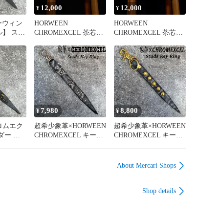
12,000
12,000
¥
¥
ホーウィン
HORWEEN
HORWEEN
】 スタ
CHROMEXCEL 茶芯ブ
CHROMEXCEL 茶芯ブ
ー キー
ラック ナローベル
ラック ナローベル
ブラッ
ト シルバー【Aletto】
ト ゴールド真鍮バッ
スカン
クル【Aletto】
7,980
8,800
¥
¥
ロムエク
超希少象革×HORWEEN
超希少象革×HORWEEN
ダー キ
CHROMEXCEL キーホ
CHROMEXCEL キーホ
面]スタ
ルダー キーリング
ルダー キーリング
cm
スタッズ
スタッズ 真鍮製
About Mercari Shops
Shop details