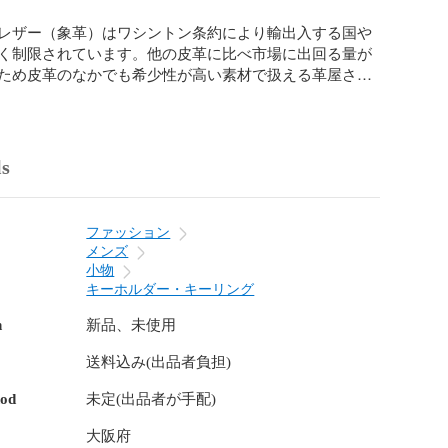
レザー（象革）はワシントン条約により輸出入する国や
く制限されています。他の皮革に比べ市場に出回る量が
ため皮革のなかでも希少性が高い素材で扱える革屋さ
られていることもあり、流通量が少なく希少性が高くな
希少価値の高いエレファントレザーを革一枚ずつ手染め
り返し、エレファントレザー特有のシワの中に色が落ち
寧に仕上げ、黒と白の美しい陰影が表現できるように染
ls


ーロッパの王侯貴族のシンボルとされ、持つものに幸福
ファッション
して高く珍重されてきました。現在でも西洋では幸せの
メンズ
は自己啓発の象徴とされている等、世界中で特別な存在
小物
されています。財運、厄除け、商売繁盛など開運アイテ
キーホルダー・キーリング
皮革素材でもあります。

n
新品、未使用
社『CHROMEXCEL / クロムエクセル』の品質保証タグを
送料込み(出品者負担)
。

XCEL / クロムエクセル』で作られた製品であることを保
hod
未定(出品者が手配)
すので、100％該当する革で作られた最終製品にのみ付
きます。

大阪府