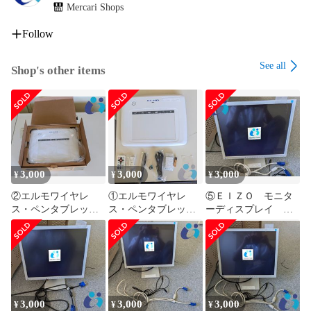
Mercari Shops
Follow
See all
Shop's other items
3,000
3,000
3,000
¥
¥
¥
②エルモワイヤレ
①エルモワイヤレ
⑤ＥＩＺＯ モニタ
ス・ペンタブレッ
ス・ペンタブレッ
ーディスプレイ Ｆ
ト ＣＲＡ－１
ト ＣＲＡ－１
ｌｅｘＳｃａｎ Ｓ
１７０３（箱無し）
3,000
3,000
3,000
¥
¥
¥