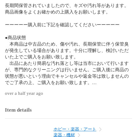
長期間保管されていましたので、キズや汚れ等があります。

商品画像をよくお確かめの上購入をお願いします。

ーーーーー購入前に下記を確認してくださいーーーーー

●商品状態

　本商品は中古品のため、傷や汚れ、長期保管に伴う保管臭
が発生している場合があります。十分に理解し、検討いただ
いた上でご購入をお願い致します。

　出品にあたり簡易な汚れ落とし等は当市において行います
が、専門的なクリーニングは行いません。ご購入後に商品の
状態が悪いという理由でキャンセルや返金等は致しませんの
でご了承の上、ご購入をお願い致します。

over a half year ago
●商品梱包

　商品梱包のために使用するダンボールは、使用済のものを
再利用させて頂く場合がありますのでご了承ください。

Item details
●商品発送時期

　注文確定後、5開庁日以内をめどに発送いたします。

ホビー・楽器・アート
ただし、祝日や業務の都合により遅れる場合がありますの
楽器・機材