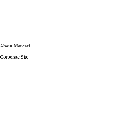
About Mercari
Corporate Site
Mercari Careers
Latest News
Official Blog
Press Kit
Mercari US
m department
Help
Help Center
Inquiry History List
Privacy Policy & Terms of Service
Terms of Service
Privacy Policy