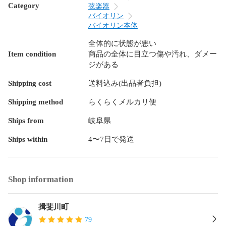
で、ご了承ください。

Category
弦楽器
バイオリン
●返品対応

バイオリン本体
　ご注文と異なる商品が届いた場合を除き、返品には応じま
全体的に状態が悪い
せん。

Item condition
商品の全体に目立つ傷や汚れ、ダメー
　商品到着から5日以内にご連絡の上、着払いでご返送くださ
ジがある
い。

　なお、商品の性質上、代替品はご用意できませんので、破
Shipping cost
送料込み(出品者負担)
損して届いたような場合は、キャンセルとさせていただきま
す。 
Shipping method
らくらくメルカリ便
Ships from
岐阜県
Ships within
4〜7日で発送
Shop information
揖斐川町
79