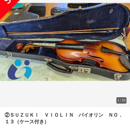
1
/
10
②ＳＵＺＵＫＩ ＶＩＯＬＩＮ バイオリン ＮＯ．
１３（ケース付き）