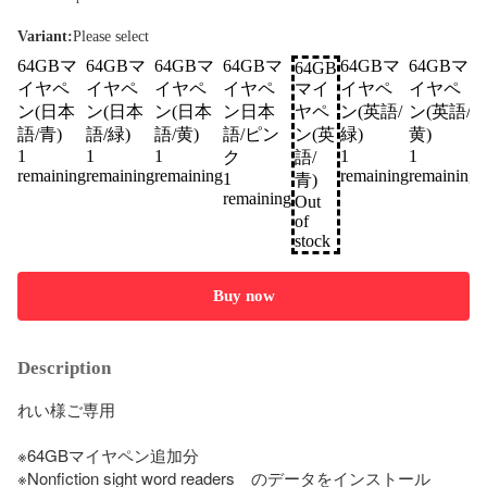
Variant
:
Please select
64GBマ
64GBマ
64GBマ
64GBマ
64GBマ
64GBマ
64GB
イヤペ
イヤペ
イヤペ
イヤペ
マイ
イヤペ
イヤペ
ン(日本
ン(日本
ン(日本
ン日本
ヤペ
ン(英語/
ン(英語/
語/青)
語/緑)
語/黄)
語/ピン
ン(英
緑)
黄)
1
1
1
1
1
1
ク
語/
remaining
remaining
remaining
remaining
remaining
r
1
青)
remaining
Out
of
stock
Buy now
Description
れい様ご専用

※64GBマイヤペン追加分

※Nonfiction sight word readers　のデータをインストール
