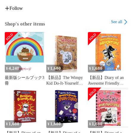
Follow
【下記の内容をペンにインストールしてから発送】

・MaiyaPenのMP3機能で聴けるSSS英語名曲音源142曲

See all
Shop's other items
・弊店でご購入されたMaiyaPen対応版絵本の音声データ

【下記の内容をペンにインストールしてから発送】

・MaiyaPenのMP3機能で聴ける英語名曲音源142曲

・弊店でご購入されたMaiyaPen対応版絵本の音声データ

・マイヤペンが届いたら電源を入れるだけで直ぐに使えます♪

・シールを貼る必要がありません。直接対応♪

4,240
1,680
1,680
¥
¥
¥
【保証について】

最新版シールブック3
【新品】The Wimpy
【新品】Diary of an
・メーカー側の安心終身保証をしっかりサポート。

冊
Kid Do-It-Yourself
Awesome Friendly
・通常の使用方法で故障した場合、弊店に送って頂ければ、
Book グレッグのダ
Adventure : Rowley
何回でも無償修理対応を致します。（国内往復送料をご負担
メ日記シリーズ抜粋
Jefferson's Journal グレ
いただきます）

英語多読 チャプタ
ッグのだめ日記 英語
・メーカーに返送しなければならない場合は、国際郵送代は
ーブック 洋書 レ
多読 児童書 チャプタ
弊店が負担で、工場に修理を依頼します。修理期間中、ご希
クサイル指数 ORT
ーブック TOEFL おう
望があれば代行ペンを送り致します（送料のみをご負担いた
弱虫くんの日記 英
ち英語 ジェフキニー
検 スカラスティック
ベストセラー
だきます）。修理後元のペンと交換するか、代行ペンのまま
1,680
1,680
1,680
¥
¥
¥
ファーストリトルリ
を使うかをお選びいただけます。
