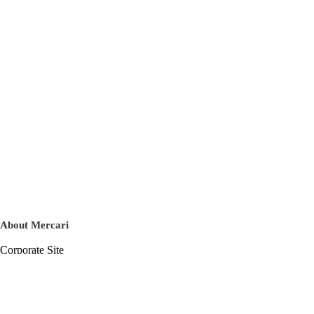
About Mercari
Corporate Site
Mercari Careers
Latest News
Official Blog
Press Kit
Mercari US