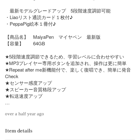
　最新モデルグレードアップ　5段階速度調節可能

・Liaoリスト通読カード１枚付♪

・PeppaPig絵本１冊付♪

【商品名】　MaiyaPen　マイヤペン　最新版

【容量】　　64GB

★5段階速度調節できるため、学習レベルに合わせやすい

★MP3プレイヤー専用ボタンを追加され、操作は更に簡単

★Repeat after me新機能付で、楽しく復唱でき、簡単に発音
Check

★センサー感度アップ

★スピーカー音質格段アップ

★転送速度アップ

【システム案内音声】

over a half year ago
日本語、英語　からお選びいただけます♪

  ①子供の可愛い日本語案内音声

　→マイヤペンデビューの初心者

Item details
　→知育玩具として幼児期のお子さまでも親しみやすい
