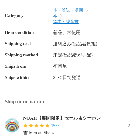
  ②ネーティブ英語案内音声

　→マイヤペンに使い熟せた方に２本目としておすすめ

本・雑誌・漫画
　→学童期～の英語学習者に向け

Category
本
絵本・児童書
【弊店のみ付属品】

Item condition
新品、未使用
・音声試し絵本

　絵本ボードブック2冊<!-利用不可文字-!>歌謡カード6枚（英
Shipping cost
送料込み(出品者負担)
語/中国語）

　Reading and Singing for Babies ２冊（Colors、Numbers）

Shipping method
未定(出品者が手配)
　中国語story6、中国語歌謡4、英語歌2

・オリジナルの日本語説明書 

Ships from
福岡県
　インストール方法の説明付♪

　シールの活用方法の説明付♪

Ships within
2〜3日で発送
【標準付属品】

・MaiyaPen専用USBケーブル

Shop information
・ロゴ付シリコンカバー

・音声シールブック　1冊

・中国語版取扱説明書

NOAH【期間限定】セール＆クーポン
1555
【色】

Mercari Shops
  青、黄、緑、ピンク　からお選びいただけます♪♪
