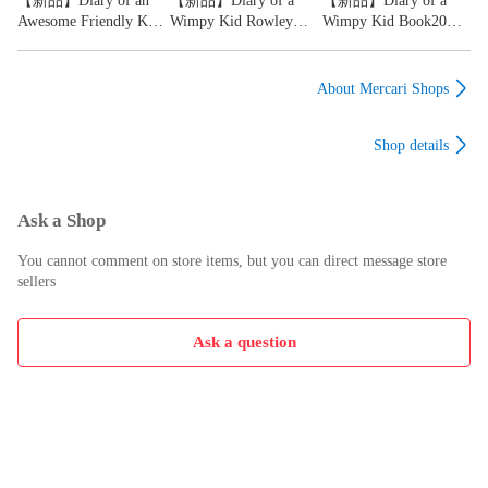
【新品】Diary of an
【新品】Diary of a
【新品】Diary of a
ーダーズ CTP
Awesome Friendly Kid
Wimpy Kid Rowley
Wimpy Kid Book20
PeppaPig
※Mac PCはデータインストールを対応しません。

: Rowley Jefferson's
Jefferson's Awesome
Partypooper グレッグ
Journal グレッグのだ
Friendly Spooky
のだめ日記 20巻 英語
#洋書 #英語絵本 #読み聞かせ #子供英語 #オックスフォード 
め日記 英語多読 児童
Stories グレッグのだ
多読 英語教材 児童書
About Mercari Shops
#ORT #サイトワーズ #フォニックス #sightwords #phonics 
書 チャプターブック
め日記 英語多読 児童
チャプターブック 中
#scholastic #CTP #多聴多読 #おうち英語 #英語育児  #初級英
TOEFL おうち英語 ジ
書 チャプターブック
学生 英検 TOEFL 読
Shop details
ェフキニー ベストセ
TOEFL おうち英語 ジ
解力 語彙力 おうち英
語  #英検 #バイリンガル    #トライリンガル   #音声ブック #寝
ラー
ェフキニー ベストセ
語 ジェフキニー 人気
かしつけ絵本 #ベストセラー　#DWE #ReadAlong #ディズニ
ラー
シリーズ ベストセラ
ー #Disney #マイヤーペン #MaiyaPen #Maiyaペン #マイヤペ
ー
ン　#知育育児　#メルカリ　#文法 　#TOEIC　#IELTS　
Ask a Shop
#TOEFL　#参考書 　#Cambridge #多聴多読　#Raymond 
You cannot comment on store items, but you can direct message store
#Murphy #マイヤペン #音声ペン #Liao130　#Liaoリスト　
sellers
#FirstLittleReaders　#Usborne　#DWE　#Disney　#ディズニ
ー　#ディズニー英語システム　#CTP　#船津徹　#新品 #未
開封  #英語育児　 #音声ブック #寝かしつけ絵本 #ベストセラ
Ask a question
ー　#BrainQuest　#ブレインクエスト　#フラッシュカード　
#flashcard　#ナショジオ　#NationalGeographic #Heinemann