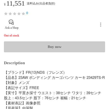
11,551
送料込み(出品者負担)
¥
0
Ask a Shop
Out of stock
Buy now
Description
【ブランド】FR(13)NDS（フレンズ）

【品名】23AW ボンディング カーゴパンツ カーキ 23429TS-R

【対象】メンズ

【表記サイズ】FREE

【実寸】平置き採寸 ウエスト：38センチ ワタリ：39センチ 
股上：43.5センチ 股下：76センチ 裾幅：21センチ

【素材表記】画像参照

【原産国】中国製
