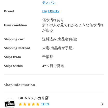
チノパン
B...着用感があり若干の汚れ・ダメージが見受けられる中古品
Brand
FR(13)NDS
になります。

傷や汚れあり
C...汚れ・ダメージが多数見受けられ難がある中古品になりま
Item condition
多くの人が見てわかるような傷や汚れ
す。

がある
≪注意事項はプロフィール欄をご覧くださいませ。≫
Shipping cost
送料込み(出品者負担)
Shipping method
未定(出品者が手配)
Ships from
千葉県
Ships within
4〜7日で発送
Shop information
BRINGメルカリ店
33439