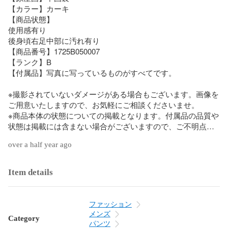
【カラー】カーキ

【商品状態】

使用感有り

後身頃右足中部に汚れ有り

【商品番号】1725B050007

【ランク】B 

【付属品】写真に写っているものがすべてです。

※撮影されていないダメージがある場合もございます。画像を
ご用意いたしますので、お気軽にご相談くださいませ。

※商品本体の状態についての掲載となります。付属品の品質や
状態は掲載には含まない場合がございますので、ご不明点が
ございましたらお問合せくださいませ。    

over a half year ago
※ランク説明

N...新品～未使用品

Item details
新品未開封品になります。

S...新品同様品または試着程度の使用感があります。

ファッション
メンズ
Category
A...使用感の少ない比較的状態の良い中古品になります。

パンツ