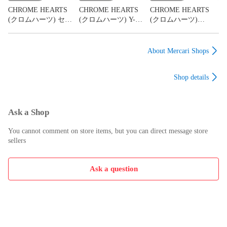
ーラードジャケット
CHROME HEARTS
CHROME HEARTS
CHROME HEARTS
WC-J404
(クロムハーツ) セメ
(クロムハーツ) Y-
(クロムハーツ)
タリークロス プリン
NOT Embroidery
MLTCOL CEM CRS
ト ダガージップ ジッ
Henry Neck ヘンリー
HD PLVR マルチカラ
プアップフーディ パ
ネック クロスボール
ーセメタリークロス
About Mercari Shops
ーカー ブラック
ボタン レザークロス
プリントプルオーバ
パッチ ラグラン 長袖
ーパーカー フーディ
Shop details
Tシャツ カットソー
ー マルチ
グレー/ネイビー
Ask a Shop
You cannot comment on store items, but you can direct message store
sellers
Ask a question