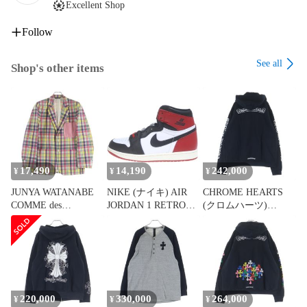
Excellent Shop
Follow
See all
Shop's other items
17,490
14,190
242,000
¥
¥
¥
JUNYA WATANABE
NIKE (ナイキ) AIR
CHROME HEARTS
COMME des
JORDAN 1 RETRO
(クロムハーツ)
GARCONS (ジュンヤ
HIGH OG BLACK
SWTSHRT HD PLVR
ワタナベ コムデギャ
TOE REIMAGINED
バックスクロールラ
ルソン) 09SS
DZ5485-106 エアジョ
ベル袖英字プリント
×BROOKS
ーダン1 ハイカット
プルオーバーパーカ
BROTHERS
スニーカー
ー ブラック
Reconstructed 2B
US10/28cm
Madras Check Jacket テ
220,000
330,000
264,000
¥
¥
¥