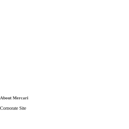
About Mercari
Corporate Site
Mercari Careers
Latest News
Official Blog
Press Kit