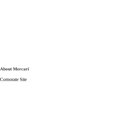
About Mercari
Corporate Site
Mercari Careers
Latest News
Official Blog
Press Kit
Mercari US
m department
Help
Help Center