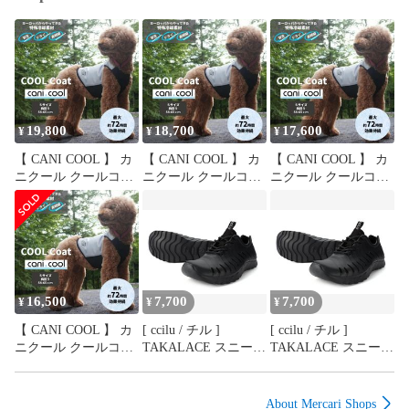
【注意事項】

※製品仕様やパッケージは改良のため予告なく変更される場合
があります。

※サイズや色味は個体により若干の差異が生じることがありま
す。

※商品の色は、画面上の画像と実物とでは多少異なる場合があ
ります。あらかじめご了承のうえ、お買い求めください。

19,800
18,700
17,600
¥
¥
¥
※電源は交流100V、定格15A以上のコンセントを単独で使用し
【 CANI COOL 】 カ
【 CANI COOL 】 カ
【 CANI COOL 】 カ
てください。

ニクール クールコー
ニクール クールコー
ニクール クールコー
※熱や湿気に弱い壁、家具、敷物などの近くでは使用しないで
ト クールジャケット
ト クールジャケット
ト クールジャケット
ください。

クール 冷却 夏 熱中
クール 冷却 夏 熱中
クール 冷却 夏 熱中
症 暑さ対策 散歩 72
症 暑さ対策 散歩 72
症 暑さ対策 散歩 72
時間 ファスナー 軽量
時間 ファスナー 軽量
時間 ファスナー 軽量
犬 愛犬 ペット（ XL
犬 愛犬 ペット（ Lサ
犬 愛犬 ペット（ Mサ
サイズ ）
イズ ）
イズ ）
商品情報

16,500
7,700
7,700
品名	±0 Automatic Dispenser

¥
¥
¥
プラスマイナスゼロ スタイルスチーマー S

【 CANI COOL 】 カ
[ ccilu / チル ]
[ ccilu / チル ]
サイズ	約 幅 91mm×奥行き 92mm×高さ 205mm

ニクール クールコー
TAKALACE スニーカ
TAKALACE スニーカ
素材	ポリプロピレン、ABS樹脂、アルミ

ト クールジャケット
ー サンダル ビジネス
ー サンダル ビジネス
重さ	約 470g（ 水タンク空時、コード含まず ）

クール 冷却 夏 熱中
レジャー 運転 オフィ
レジャー 運転 オフィ
コード長	約 3m

症 暑さ対策 散歩 72
ス 夏 軽い 超軽量 丸
ス 夏 軽い 超軽量 丸
About Mercari Shops