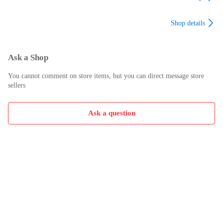
電源	AC100V 50/60Hz

時間 ファスナー 軽量
洗い 通気性 衝撃吸収
洗い 通気性 衝撃吸収
犬 愛犬 ペット（ Sサ
（ ブラック 23.0cm
（ ブラック 24.0cm
消費電力	800W

Shop details
イズ ）
）
）
水タンク容量	約 90mL

スチーム連続稼働時間	約 7分（ 水タンク満水時 ）

保証期間	メーカー保証1年

付属品	計量カップ、ブラシ、取扱説明書（ 保証書含む ）

Ask a Shop
※モニターの発色具合によって実際のものと色が異なる場合が
You cannot comment on store items, but you can direct message store
あります。

sellers
※弊社では複数店舗にて在庫を共有しているため、ご注文のタ
イミングによって欠品・お取り寄せとなる場合もございま
Ask a question
す。あらかじめご了承くださいませ。

※沖縄、島嶼部、北海道の一部地域においては別途送料が必要
な場合がございます。事前にお問合せいただくことをおすす
めしています。（お問合せなくご注文の場合、ご注文後別途
送料をご請求させていただきます。）