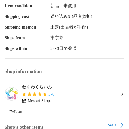
用できません。

Item condition
新品、未使用
・皮革製品類（ 本革・合皮 ）には使用しないでください。

・ベルベット、アクリル、ナイロン、カシミヤなど熱に弱い
Shipping cost
送料込み(出品者負担)
素材に使用する場合は、目立たないところに試しがけをして
ください。

Shipping method
未定(出品者が手配)
・色の濃い布地に使用する場合は、テカリを防止するため、
あて布をしてください。

Ships from
東京都
・ファスナーやボタンなど硬いものにアイロン面をあてない
Ships within
2〜3日で発送
でください。衣類や本体を傷つける原因になります。

・水道水以外は使用しないでください。水漏れ、シミ、製品
の早期劣化の原因になることがあります。

・アイロンミトンは、必ずスチーム対応のミトンを使用して
Shop information
ください。

・タンクへ給水する際は専用カップを使用してください。タ
ンクから水があふれて故障の原因になります。

わくわくらいふ
・スチームは非常に高温のため、身につけている衣類には使
570
用しないでください。やけどの原因になります。

Mercari Shops
・動かすスピードが速い場合や衣類の種類によっては、シワ
が取れにくいことがあります。

Follow
・使用後は必ず水タンク内に残った水を捨ててください。水
漏れやにおいの原因になることがあります。

See all
Shop's other items