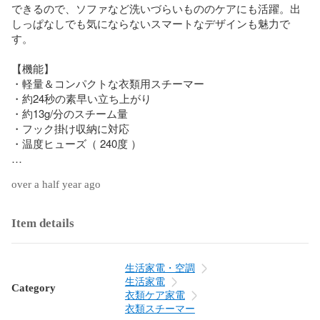
できるので、ソファなど洗いづらいもののケアにも活躍。出
しっぱなしでも気にならないスマートなデザインも魅力で
す。

【機能】

・軽量＆コンパクトな衣類用スチーマー

・約24秒の素早い立ち上がり

・約13g/分のスチーム量

・フック掛け収納に対応

・温度ヒューズ（ 240度 ）

【お手入れ】 ・本体は柔らかい布で拭いてください。 ・スチ
over a half year ago
ーム面に洗濯のりや白い粉が付着した場合は、その都度濡れ
た布で拭き取ってください。その際に、洗剤やクエン酸など
は使用しないでください。 ・スチーム噴射穴に白い粉やゴミ
Item details
が付着した場合は、竹串などでかき出すように取り除いてく
ださい。その後、2～3分スチームを出して中に詰まったゴミ
などを噴出してください。

生活家電・空調
生活家電
Category
【備考】

衣類ケア家電
・本製品はスチーマー専用です。プレスアイロンとしては使
衣類スチーマー