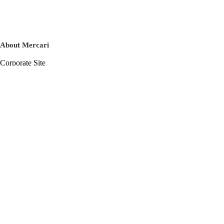
About Mercari
Corporate Site
Mercari Careers
Latest News
Official Blog
Press Kit
Mercari US
m department
Help
Help Center
Inquiry History List
Privacy Policy & Terms of Service
Terms of Service
Privacy Policy
Cookie Policy
Basic Policy on the Management of Personal Data Security
English
© Mercari, Inc.