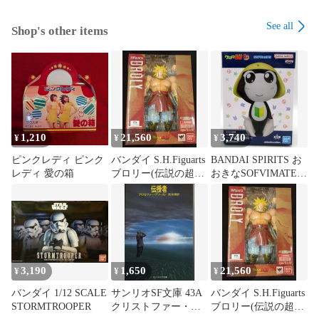
ゲーム、DVD等の特典品は、タイトルに特典付属の記載がな
い場合は本体のみとなります。また商品が特典品の場合、本
See all
Shop's other items
体が付属する記載がない場合特典のみとなります。

食玩等の食品または飲料が付属する商品の食品及び飲料の飲
食はお止めください。当店では食玩の付属物、外装を商品の
主体とし、食品としての販売をしていないため、飲食をした
場合の健康被害の責任は負いかねます。

1,210
21,560
3,740
¥
¥
¥
【商品画像について】

ピンクレディ ピンク
バンダイ S.H.Figuarts
BANDAI SPIRITS お
商品画像は参考画像を使用しており、実際の商品の状態は画
レディ 愛の箱
ブロリー(伝説の超サ
おきなSOFVIMATES
像と多少異なる場合がございます。

イヤ人)/魂ウェブ限定
ケロロ軍曹 タママ二
等兵
【配送について】

配送業者は当社指定の配送業者となります。

本商品はSAHRAより発送致します。

3,190
1,650
21,560
¥
¥
¥
商品によって出荷地が異なるため、商品の同梱は承れませ
バンダイ 1/12 SCALE
サンリオSF文庫 43A
バンダイ S.H.Figuarts
ん。

STORMTROOPER
クリストファー・プ
ブロリー(伝説の超サ