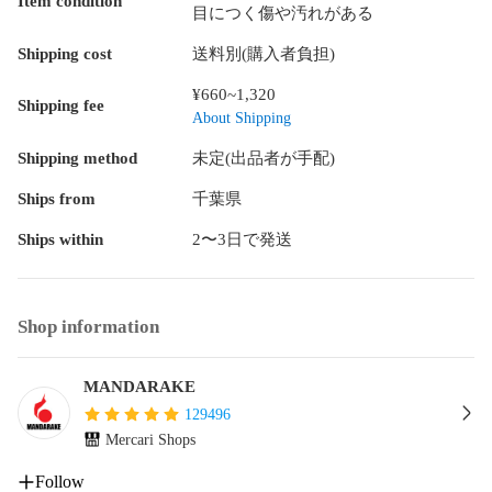
Item condition
目につく傷や汚れがある
商品には値札ラベルや管理シール、海外出荷向け、国内輸入
Shipping cost
送料別(購入者負担)
に伴うシールが貼りついている場合もございます。

¥660~1,320
Shipping fee
未開封(メーカー検品によるテープの多重貼りを含む)商品の内
About Shipping
容不備、動作不良につきましては保証対象外です。

Shipping method
未定(出品者が手配)
開封品の内、音声や発光等の機能を有する商品に関しては動
Ships from
千葉県
作確認済で、動作不良がある場合は商品状態に表記をしてお
ります。電化製品や精密機器に関しては動作確認は行ってお
Ships within
2〜3日で発送
りません。

電池やはがき、チラシ等の商品の性質に影響しない付属品は
付属しない場合がございます。

Shop information
商品に付属している応募券やシリアルコード等は利用できな
MANDARAKE
い場合がございます。

129496
布製品(バッグ、タペストリー、ハンカチ等)は保管や発送時の
Mercari Shops
都合上、折れ跡がある場合がございます。

Follow