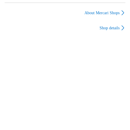
リースト 伝授者
イヤ人)/魂ウェブ限定
お客様の責任により荷物が返送された場合、返送料と再配達
About Mercari Shops
の送料はお客様の負担となります。返送料、再配達の送料は
当店より銀行振込にて別途請求をし、お振込みの確認後、再
配達をさせていただきます。なお、荷物が返送された場合で
Shop details
あってもご注文をキャンセルすることはできかねます。

商品管理番号：1119866487