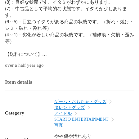
(8)：良好な状態です。イタミがわずかにあります。

(7)：中古品として平均的な状態です。イタミが少しありま
す。

(6～5)：目立つイタミがある商品の状態です。（折れ・焼け・
シミ・破れ・割れ等）

(4～1)：劣化が著しい商品の状態です。（補修痕・欠損・歪み
等）

【送料について】

over a half year ago
当店ではご注文の配送料はお客様負担となります。

配送料につきましては、商品価格の隣に表記の送料をご覧い
ただくか、画面下部にございます「送料」の項目をご覧くだ
Item details
さい。

【商品について】

ゲーム・おもちゃ・グッズ
タレントグッズ
商品は店頭、他サイトと在庫を共有しております。そのため
Category
アイドル
注文後に在庫を確保できない場合がございます。

STARTO ENTERTAINMENT
写真
中古品のため多少のキズ・ヨゴレ・経年劣化等がございま
やや傷や汚れあり
す。
