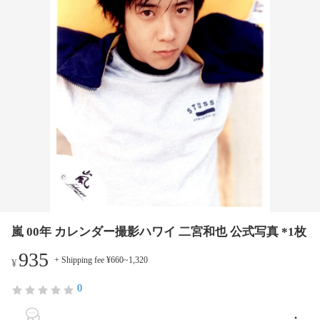
嵐 00年 カレンダー撮影ハワイ 二宮和也 公式写真 *1枚
935
+ Shipping fee ¥660~1,320
¥
0