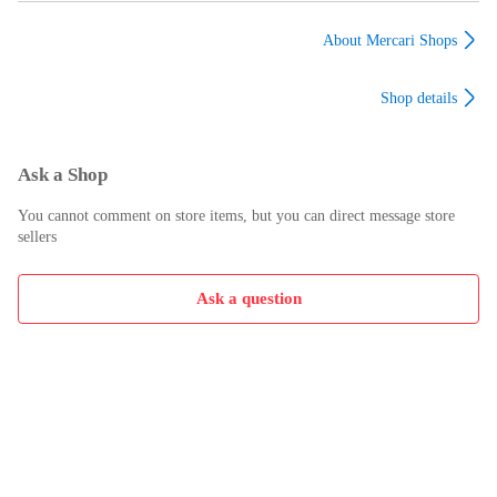
180N-m 中速モード 3
【モーター部のみ】
段変速 木工50mm 鉄
40Vmax対応 高出力ブ
About Mercari Shops
工20mm 座掘り76mm
ラシレスモーター 軽
本体のみ
量設計 防水IPX4
Shop details
JAN0197050014696
Ask a Shop
You cannot comment on store items, but you can direct message store
sellers
Ask a question