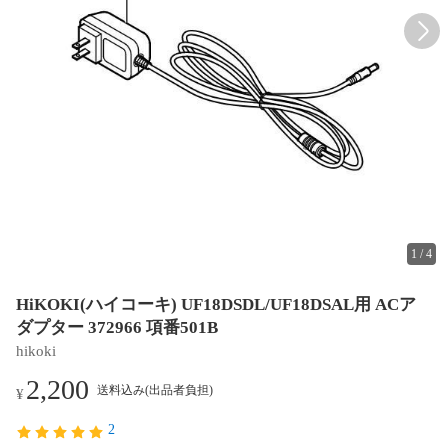
1
/
4
HiKOKI(ハイコーキ) UF18DSDL/UF18DSAL用 ACア
ダプター 372966 項番501B
hikoki
2,200
送料込み(出品者負担)
¥
2