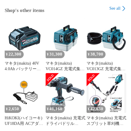
See all
Shop's other items
22,300
31,300
38,700
¥
¥
¥
マキタ(makita) 40V
マキタ(makita)
マキタ(makita)
4.0Ah バッテリー
VC014GZ 充電式集じ
VC013GZ 充電式集じ
BL4040 A-69939 防塵
ん機 40Vmax 乾湿両
ん機 40Vmax 無線連
防滴性能:IP56
用 7.5L 吸水4.5L 最大
動対応 乾湿両用 7.5L
吸込165W 伸縮ホース
高性能フィルタ搭載
付 コンパクト 軽量モ
APT/IPX4対応 パワフ
デル パワフル吸引 低
ル吸引 低騒音
騒音
2,650
41,160
42,630
¥
¥
¥
HiKOKI(ハイコーキ)
マキタ(makita) 充電式
マキタ(makita) 充電式
UF18DA用 ACアダプ
ドライバドリル
スプリット草刈機
ター 378994 項番501
DF003GZ 40Vmax
MUX02GZ Uハンドル