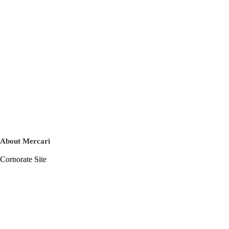
About Mercari
Corporate Site
Mercari Careers
Latest News
Official Blog
Press Kit
Mercari US
m department
Help