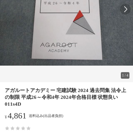
1
/
4
アガルートアカデミー 宅建試験 2024 過去問集 法令上
の制限 平成26～令和4年 2024年合格目標 状態良い
011s4D
4,861
送料込み(出品者負担)
¥