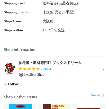
2024

Shipping cost
送料込み(出品者負担)
■教科■

Shipping method
未定(出品者が手配)
宅建/AGAROOT ACADEMY/宅地建物取引士

Ships from
大阪府
■書き込み■

見た限りありません。

Ships within
1〜2日で発送
※書き込みの記載には多少の誤差や見落としがある場合もござ
います。予めご了承お願い致します。

Shop information
※テキストとプリントのセット商品の場合、書き込みの記載は
テキストのみが対象となります。付属品のプリントは実際に
使用されたものであり、書き込みがある場合もございます。

参考書・教材専門店 ブックスドリーム
229824
■状態・その他■

Excellent Shop
この商品はAランクです。

使用感少なく良好な状態です。

Follow
コンディションランク表

See all
A:未使用に近い状態の商品

Shop's other items
B:傷や汚れが少なくきれいな状態の商品

C:多少の傷や汚れがあるが、概ね良好な状態の商品(中古品と