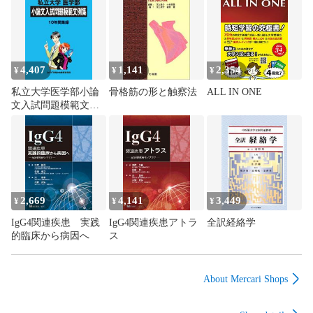
して並の状態の商品)

D:傷や汚れがやや目立つ状態の商品

E:傷や汚れが目立つものの、使用には問題ない状態の商品

F:傷、汚れが甚だしい商品、裁断済みの商品

4,407
1,141
2,354
¥
¥
¥
解答解説が掲載されています。

私立大学医学部小論
骨格筋の形と触察法
ALL IN ONE
2024年合格目標です。

文入試問題模範文例
集 (2025年度)
■記名の有無■

記名なし

■担当講師■

2,669
4,141
3,449
¥
¥
¥
■検索用キーワード■

IgG4関連疾患 実践
IgG4関連疾患アトラ
全訳経絡学
宅建/AGAROOT ACADEMY/宅地建物取引士 

的臨床から病因へ
ス
【発送予定日について】

About Mercari Shops
正午12時まで（日曜日は午前9時まで）のご注文は当日に発送
いたします。正午12時（日曜日は午前9時）以降のご注文は翌