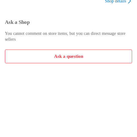
Shop details
日に発送いたします（土曜日・日曜日・祝日も発送していま
す）。

※土曜日・祝日も正午12時までのご注文は当日に発送いたしま
す。

Ask a Shop
※年末年始（12/31～1/3）は除きます。

You cannot comment on store items, but you can direct message store
sellers
(例)

・月曜0時～12時までのご注文：月曜日に発送

・月曜12時～24時までのご注文：火曜日に発送

Ask a question
・土曜0時～12時までのご注文：土曜日に発送

・土曜12時～24時のご注文：日曜日に発送

・日曜0時～9時までのご注文：日曜日に発送

・日曜9時～24時のご注文：月曜日に発送

【送付方法について】

ネコポス、宅配便またはレターパックでの発送となります。

北海道・沖縄県・離島以外は、発送翌日に到着します。

北海道・沖縄県・離島は、発送後2日での到着となります。

【その他の注意事項】
