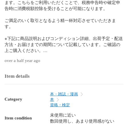
ます。こちらをご利用いただくことで、税務申告時や確定申
告時に消費税額控除を受けることが可能になります。

ご満足のいく取引となるよう精一杯対応させていただきま
す。

※下記に商品説明およびコンディション詳細、出荷予定・配送
方法・お届けまでの期間について記載しています。ご確認の
上ご購入ください。

over a half year ago
■商品名■

アガルートアカデミー 宅建試験 2024 過去問集 法令上の制限 
平成26～令和4年 2024年合格目標 状態良い

Item details
■出版社■

アガルートアカデミー

本・雑誌・漫画
Category
本
■著者■

資格・検定
未使用に近い
Item condition
数回使用し、あまり使用感がない
■発行年■
