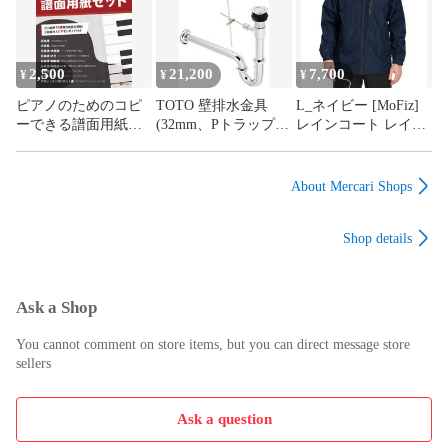
2,500
21,200
7,700
¥
¥
¥
ピアノのためのコピ
TOTO 壁排水金具
L_ネイビー [MoFiz]
ーできる譜面用紙セ
(32mm、Pトラップ、
レインコート レイン
ット
ポップアップ) T7P1
ウェア メンズ レイン
ジャケット 防水 撥水
透湿 防風 作業着 作
About Mercari Shops
業服 軽量 雨カッパ
雨具 自転車 バイク用
Shop details
釣り アウトドア 通学
通勤
Ask a Shop
You cannot comment on store items, but you can direct message store
sellers
Ask a question