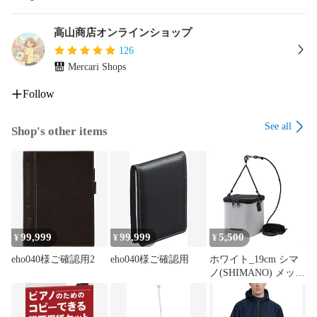
高山商店オンラインショップ
126
Mercari Shops
Follow
See all
Shop's other items
99,999
99,999
5,500
¥
¥
¥
eho040様ご確認用2
eho040様ご確認用
ホワイト_19cm シマ
ノ(SHIMANO) メッシ
ュ水汲みバッカン
BK-001X ホワイト
19cm