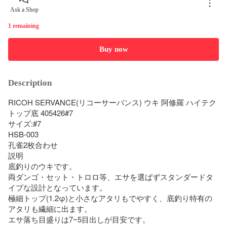
Ask a Shop
1 remaining
Buy now
Description
RICOH SERVANCE(リコーサーバンス) ウキ 阿修羅 ハイテク
トップ底 405426#7

サイズ:#7

HSB-003

孔雀2枚合わせ

説明

底釣りのウキです。

両ダンゴ・セット・トロロ等、エサを選ばずスタンダードタ
イプな設計となっています。

極細トップ(1.2φ)と小さなアタリもでやすく、底釣り特有の
アタリも繊細に出ます。

エサ落ち目盛りは7~5目出しが目安です。