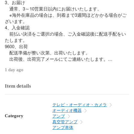
3、お届け

　通常、3～10営業日以内にお届けいたします。

　※海外在庫品の場合は、到着まで3週間ほどかかる場合がご
ざいます。

4、入金確認

　前払い決済をご選択の場合、ご入金確認後に配送手配をい
たします。

9600、出荷

　配送準備が整い次第、出荷いたします。

　出荷後、出荷完了メールにてご連絡いたします。

1 day ago
当店はリサイクル専門店のため、

すべての商品は一般のお客様から買取した中古品となりま
す。
Item details
テレビ・オーディオ・カメラ
オーディオ機器
Category
アンプ
真空管アンプ
アンプ本体