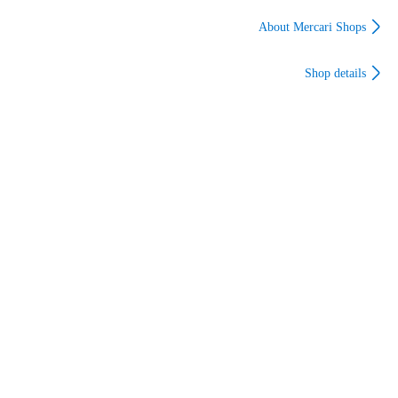
4C2CW-W [ホワイト
機1台付き 1.9GHz
ト系]
系]
DECT準拠方式 UX-
About Mercari Shops
850CL
Shop details