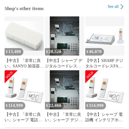
See all
Shop's other items
13,400
20,520
46,070
¥
¥
¥
【中古】「非常に良
【中古】シャープ デ
【中古】SHARP デジ
い」SANYO 加湿器用
ジタルコードレス
タルコードレスFAX
フィルター CFK-
FAX 子機1台付き
子機1台付き UX-
F05C
1.9GHz DECT準拠方
D57CL
式 UX-850CL
114,990
22,480
114,990
¥
¥
¥
【中古】「非常に良
【中古】「非常に良
【中古】シャープ 電
い」シャープ 電話機
い」シャープ デジタ
話機 インテリアホン
インテリアホン JD-
ルコードレスFAX 子
JD-4C2CW-W [ホワイ