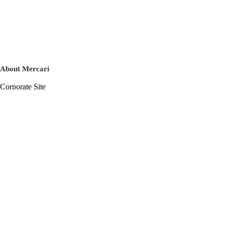
About Mercari
Corporate Site
Mercari Careers
Latest News
Official Blog
Press Kit
Mercari US
m department
Help
Help Center
Inquiry History List
Privacy Policy & Terms of Service
Terms of Service
Privacy Policy
Cookie Policy