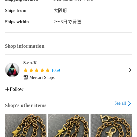
Ships from
大阪府
Ships within
2〜3日で発送
Shop information
S-en-K
1059
Mercari Shops
Follow
See all
Shop's other items