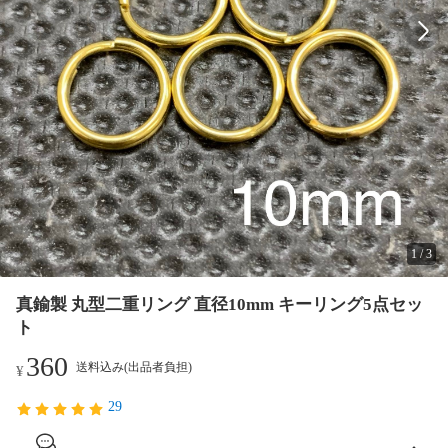
1
/
3
真鍮製 丸型二重リング 直径10mm キーリング5点セッ
ト
360
送料込み(出品者負担)
¥
29