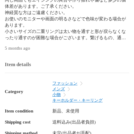
体差があります。ご了承ください。

神経質な方はご遠慮ください。

お使いのモニターや画面の明るさなどで色味が変わる場合が
あります。

小さいサイズの二重リングは太い物を通すと形が戻らなくな
ったり通すのが困難な場合がございます。繋げるもの、通す
ものに合った大きさのものをご購入ください。

5 months ago
単品でのお値引きは出来かねますので値引き交渉はご了承く
ださい。

Item details
普通郵便のミニレターで発送いたします。

追跡と補償は付いておりませんのでご了承ください。

ファッション
祝日や土日を挟む場合は郵便局がお休みなので、その分郵便
メンズ
Category
局の配送が遅延する場合がございます。ご迷惑をおかけしま
小物
すがご了承くださいm(_ _)m

キーホルダー・キーリング
Item condition
新品、未使用
#キーリング

#キーフック

Shipping cost
送料込み(出品者負担)
#キーホルダー

#カラビナキーフック
Shipping method
未定(出品者が手配)