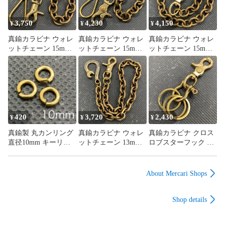
3,750
4,230
4,150
¥
¥
¥
真鍮カラビナ ウォレ
真鍮カラビナ ウォレ
真鍮カラビナ ウォレ
ットチェーン 15mm
ットチェーン 15mm
ットチェーン 15mm
丸小判チェーン ロブ
丸小判チェーン クロ
丸小判チェーン クロ
スターフック ツリバ
スロブスターフック
スロブスターフック
リフック ヴィンテー
ツリバリフック
シャックル アメカ
ジ
ジ
420
3,720
2,430
¥
¥
¥
真鍮製 丸カンリング
真鍮カラビナ ウォレ
真鍮カラビナ クロス
直径10mm キーリン
ットチェーン 13mm
ロブスターフック シ
グ3点セット
小豆チェーン レンチ
ャックル大 30mm二
フック ロブスター
重リング付
フック アメカジ バ
About Mercari Shops
イカー
Shop details