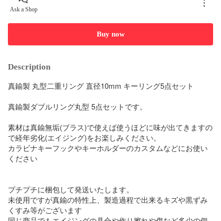
Ask a Shop
Buy now
Description
真鍮製 丸型二重リング 直径10mm キーリング5点セット

真鍮製ダブルリング丸型 5点セットです。

素材は真鍮無垢(ブラス)で使えば使うほどに味が出てきますの
で経年劣化(エイジング)をお楽しみください。

カラビナキーフックやキーホルダーのカスタムなどにお使い
ください

プチプチに梱包して発送いたします。

未使用ですが真鍮の特性上、製造過程で出来るキズや黒ずみ
くすみ等がございます

同じ商品でもエイジングの具合や作り擦れや傷など多少の個