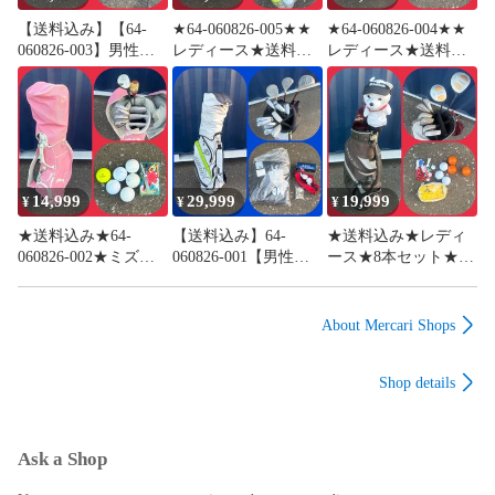
【送料込み】【64-
★64-060826-005★★
★64-060826-004★★
060826-003】男性用
レディース★送料込
レディース★送料込
セット(Rフレックス)
み★やさしい女性用
み★ブリヂストン他
ウッドはドライバー
のハーフセット★お
★やさしい女性用の
とスプーンの2本 ユ
まけ付き★
セット★おまけ付き
ーティリティ3、4の2
★
本 アイアンは高性能
アイアン5-9、Pw、
Sw、パター
14,999
29,999
19,999
¥
¥
¥
★送料込み★64-
【送料込み】64-
★送料込み★レディ
060826-002★ミズノ
060826-001【男性
ース★8本セット★64-
他★レディースのク
用】ミズノとツアー
050826-004★パラデ
ラブセット★送料込
ステージ。CBはpuma
ィーゾ他★フレック
み★7本セット★おま
のフルセットに小物
スL★おまけ付き
About Mercari Shops
け付き★
付き。
★XXIOキャディバッ
グ★
Shop details
Ask a Shop