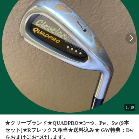
1
/
19
★クリーブランド★QUADPRO★3〜9、Pw、Sw (9本
セット)★Rフレックス相当★送料込み★ GW特典：Dw
をおまけにおつけします。