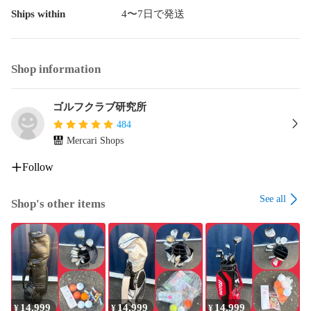
Ships within
4〜7日で発送
Shop information
ゴルフクラブ研究所
484
Mercari Shops
Follow
See all
Shop's other items
14,999
14,999
14,999
¥
¥
¥