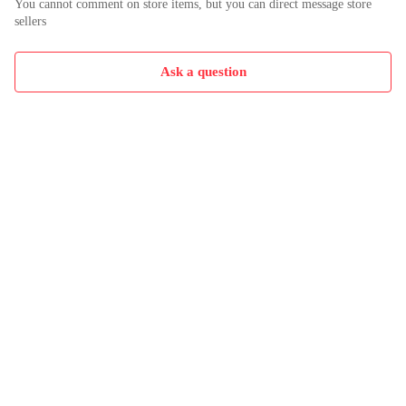
You cannot comment on store items, but you can direct message store
sellers
Ask a question