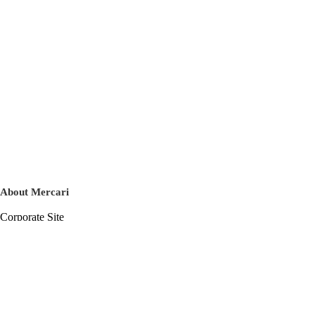
About Mercari
Corporate Site
Mercari Careers
Latest News
Official Blog
Press Kit
Mercari US
m department
Help