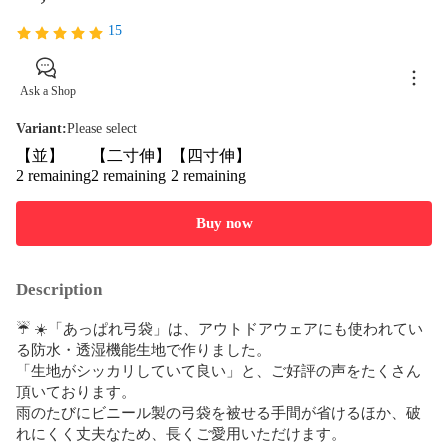
15
Ask a Shop
Variant
:
Please select
【並】
【二寸伸】
【四寸伸】
2 remaining
2 remaining
2 remaining
Buy now
Description
​☔️ ☀️「あっぱれ弓袋」は、アウトドアウェアにも使われてい
る防水・透湿機能生地で作りました。

「生地がシッカリしていて良い」と、ご好評の声をたくさん
頂いております。

雨のたびにビニール製の弓袋を被せる手間が省けるほか、破
れにくく丈夫なため、長くご愛用いただけます。
