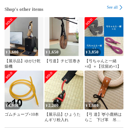
●色味について：お使いのモニター環境により、実際の商品と
See all
色味が異なって見える場合がございます。あらかじめご了承
Shop's other items
ください。

​【発送について】

本品は受注生産品です。

通常は5営業日程度で発送いたしますが、梅雨時期など注文が
集中する時期は最大で2週間の納期をいただくことがございま
す。

3,600
1,650
3,850
¥
¥
¥
クリックポストにて発送いたします。

【展示品】ゆがけ乾
【弓道】チビ弦巻き
【弓ちゃんと一緒
（土日祝日、長期休暇期間の発送は行っておりません）

燥機
×4】＋【弦留め×1】
​【ご購入の前に必ずご確認ください】

ご購入前に、必ず「ショップ情報」をご一読ください。

発送方法、長期休暇のお知らせ、まとめ買いのルール、お値
引き交渉についてなど、大切なお知らせを記載しておりま
す。スムーズなお取引のため、ご一読いただけますと幸いで
す。

4,900
2,200
1,880
¥
¥
¥
ゴムチューブ×10本
【展示品】ひょうた
【弓 道】🦌小鹿柄は
​【検索ワード】

んギリ粉入れ
らこ 下げ革 吊り
#弓道 #弓具 #あっぱれ弓袋 #天晴弓具雑貨店 #弓 #矢 #弦 #弓
革