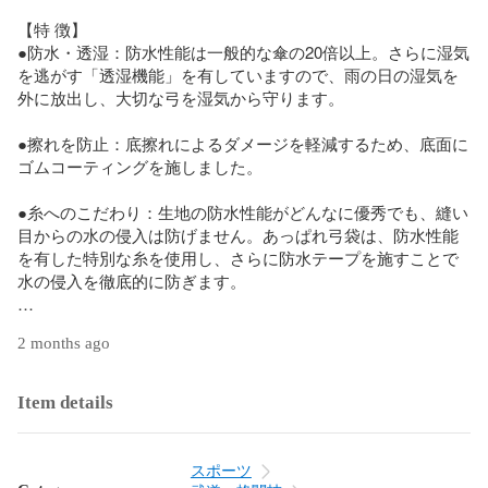
​【特 徴】

●防水・透湿：防水性能は一般的な傘の20倍以上。さらに湿気
を逃がす「透湿機能」を有していますので、雨の日の湿気を
外に放出し、大切な弓を湿気から守ります。

●擦れを防止：底擦れによるダメージを軽減するため、底面に
ゴムコーティングを施しました。

●糸へのこだわり：生地の防水性能がどんなに優秀でも、縫い
目からの水の侵入は防げません。あっぱれ弓袋は、防水性能
を有した特別な糸を使用し、さらに防水テープを施すことで
水の侵入を徹底的に防ぎます。

​【素材の紹介】

2 months ago
●高機能生地：「ハイブリザテック」

※防水性能：一般的な傘の22倍以上となる耐水圧11,000mmレ
ベル

Item details
※透湿性：透湿度8,500g/㎡/24HRレベル（※単位を一般的な表
記に補正しています）

スポーツ
●特殊糸：「超撥水糸ビニモ」縫い目からの浸水も防ぎます。
