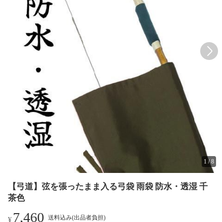
1
/
8
【弓道】弦を張ったまま入る弓袋 雨袋 防水・透湿 千
茶色
7,460
送料込み(出品者負担)
¥