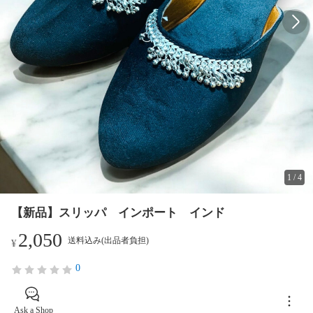
1
/
4
【新品】スリッパ インポート インド
2,050
送料込み(出品者負担)
¥
0
Ask a Shop