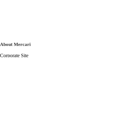
About Mercari
Corporate Site
Mercari Careers
Latest News
Official Blog
Press Kit
Mercari US
m department
Help
Help Center
Inquiry History List
Privacy Policy & Terms of Service
Terms of Service
Privacy Policy