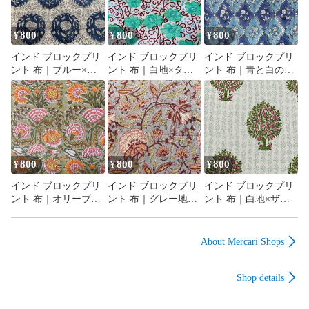
800
800
800
¥
¥
¥
インド ブロックプリ
インド ブロックプリ
インド ブロックプリ
ント 布｜ブルー×ホ
ント 布｜白地×ター
ント 布｜青と白のシ
ワイト メダリオン花
コイズグリーン花と
ノワズリ風 花柄 コッ
柄 コットン生地
唐草模様 コットン生
トン生地 110cm幅
110cm幅 50cm単位販
地 110cm幅 50cm単位
50cm単位販売
売
販売
800
800
800
¥
¥
¥
インド ブロックプリ
インド ブロックプリ
インド ブロックプリ
ント 布｜オリーブ地
ント 布｜グレー地×
ント 布｜白地×ザク
×華やかボタニカル花
ボタニカル花柄 コッ
ロの木模様 コットン
柄 コットン生地
トン生地 110cm幅
生地 110cm幅 50cm単
110cm幅 50cm単位販
50cm単位販売
位販売
About Mercari Shops
売
Shop details