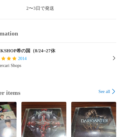
2〜3日で発送
rmation
KSHOP希の国（8/24~27休
2014
rcari Shops
See all
er items