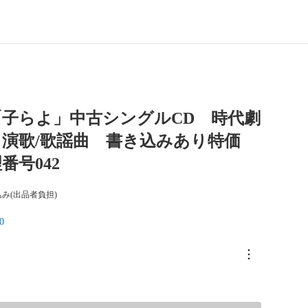
「子らよ」中古シングルCD 時代劇
演歌/歌謡曲 書き込みあり特価
番号042
み(出品者負担)
0