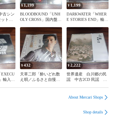
1,199
1,199
¥
¥
中古シン
BLOODBOUND「UNH
DARKWATER「WHER
枚セット
OLY CROSS」国内盤中
E STORIES END」輸入
価品 管
古CD ヘヴィメタル
盤中古CD プログレッ
13
管理番号260809-126
シヴメタル 管理番号
260809-126
432
2,222
¥
¥
「EXECU
天草二郎「酔いどれ数
世界遺産 白川郷の民
CT」輸入盤
え唄／ふるさと自慢」
謡 中古2CD 民謡 管
スメタル
未開封シングルCD 演
理番号260809-200
-126
歌/歌謡曲 管理番号
260809-126
About Mercari Shops
Shop details