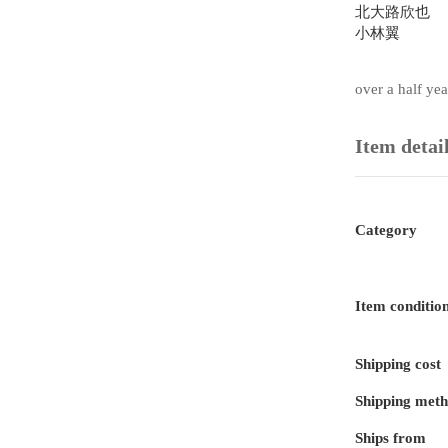
北大路欣也

小林翼

over a half ye
Item detai
Category
Item conditio
Shipping cost
Shipping met
Ships from