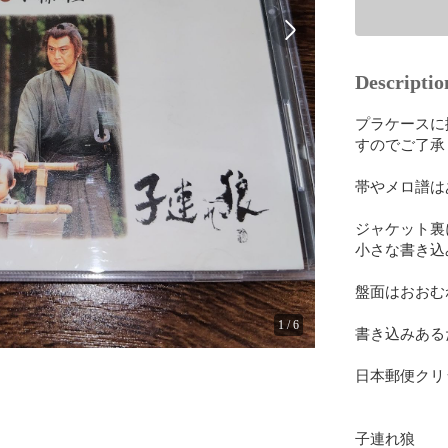
Descriptio
プラケースに
すのでご了承
帯やメロ譜は
ジャケット裏
小さな書き込
盤面はおおむ
1
/
6
書き込みある
日本郵便クリ
子連れ狼
