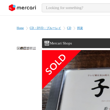
o page content
Home
CD・DVD・ブルーレイ
CD
邦楽
Mercari Shops