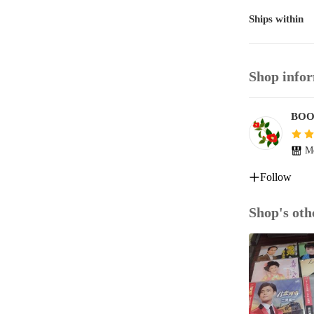
Ships within
Shop info
BOO
Me
Follow
Shop's oth