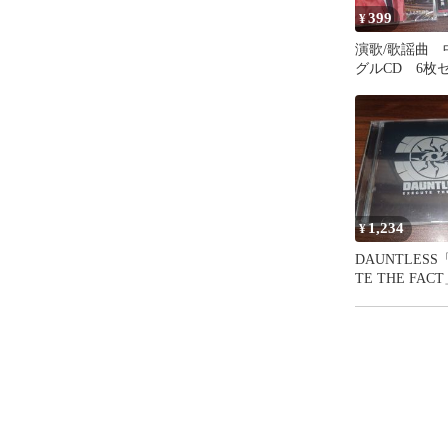
399
¥
演歌/歌謡曲 
グルCD 6
訳あり処分特
理番号260809-3
1,234
¥
DAUNTLESS
TE THE FA
中古CD デ
管理番号260809